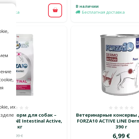
В наличии
 доставка
Бесплатная доставка
В корзину
kie,
нием
нение
ookie,
ия
kie, их
Оценка 0%
Оценка
рный корм для собак –
Ветеринарные консервы 
азделе
VE LINE Intestinal Active,
FORZA10 ACTIVE LINE Der
10 кг
390 г
Цена
6,99 €
Исходная цена
79,99 €