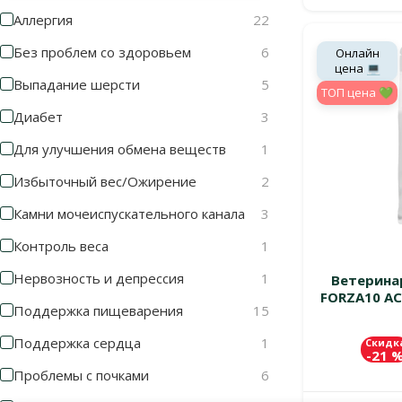
Аллергия
22
Без проблем со здоровьем
6
Онлайн
цена 💻
Выпадание шерсти
5
TOП цена 💚
Диабет
3
Для улучшения обмена веществ
1
Избыточный вес/Ожирение
2
Камни мочеиспускательного канала
3
Контроль веса
1
Нервозность и депрессия
1
Ветерина
FORZA10 ACT
Поддержка пищеварения
15
Поддержка сердца
1
Скидк
-21 
Проблемы с почками
6