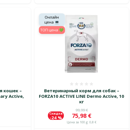
Онлайн
цена 💻
TOП цена 💚
 0%
Оценка 0%
я кошек –
Ветеринарный корм для собак –
ary Active,
FORZA10 ACTIVE LINE Dermo Active, 10
кг
цена
Исходная цена
99,99 €
Скидка
Цена
75,98 €
-24 %
Цена за 100 g: 0,8 €