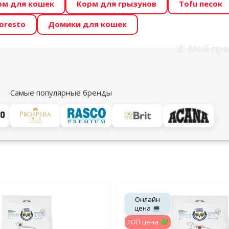
рм для кошек
Корм для грызунов
Tofu песок
 Zoo предлагает отличные цены на ТОП-овые корма! 🍖
oresto
Домики для кошек
DA ŪSAIŅI”! Возможно Твой питомец станет звездой 20
Мой
про
Поиск
рнет-магазин
Акции
Магазины
Услуги
Со
39
Самые популярные бренды
шек и собак
Forza10
нный для питомцев с различными проблемами со здоровьем, т
льтры
дукция Forza10
Онлайн
цена 💻
TOП цена 💚