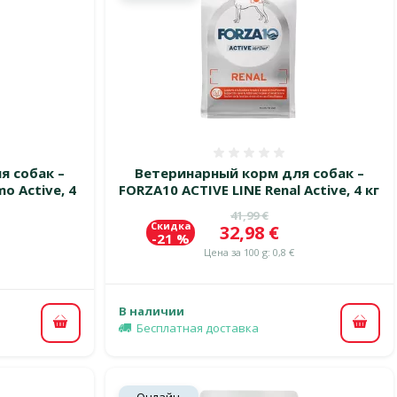
 0%
Оценка 0%
я собак –
Ветеринарный корм для собак –
o Active, 4
FORZA10 ACTIVE LINE Renal Active, 4 кг
Исходная цена
41,99 €
Скидка
Цена
32,98 €
цена
-21 %
Цена за 100 g: 0,8 €
В наличии
Бесплатная доставка
В ко
В корзину