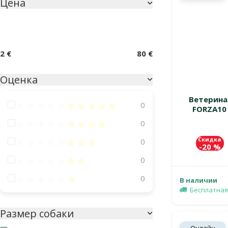
Цена
Параметрический фильтр
2 €
80 €
Оценка
Ветерина
Оценка 100%
0
FORZA10 
Оценка 80%
0
Скидка
Оценка 60%
0
-20 %
Оценка 40%
0
Оценка 20%
0
В наличии
Бесплатная
Размер собаки