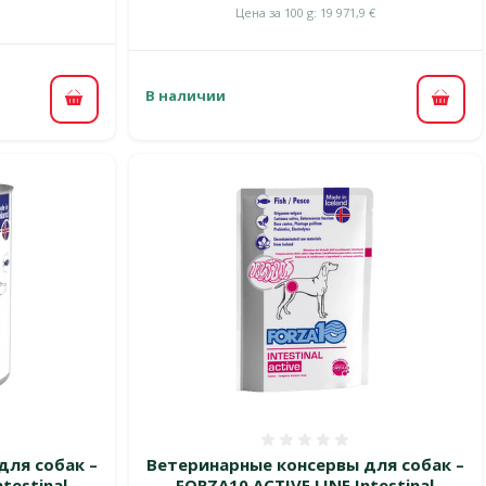
Цена за 100 g: 19 971,9 €
В наличии
В корзину
В ко
 0%
Оценка 0%
для собак –
Ветеринарные консервы для собак –
testinal
FORZA10 ACTIVE LINE Intestinal