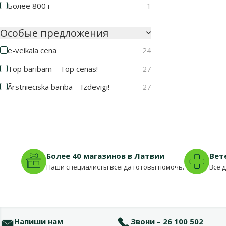
Более 800 г
1
Особые предложения
e-veikala cena
24
Top barībām – Top cenas!
27
Ārstnieciskā barība – Izdevīgi!
27
Более 40 магазинов в Латвии
Вет
Наши специалисты всегда готовы помочь.
Все 
Напиши нам
Звони – 26 100 502