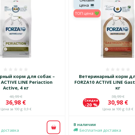
Онлайн
цена 💻
TOП цена 💚
Оценка 0%
Оценка
рный корм для собак –
Ветеринарный корм дл
ACTIVE LINE Periaction
FORZA10 ACTIVE LINE Gastr
Active, 4 кг
кг
Исходная цена
Исходная 
46,99 €
38,99 €
Скидка
Цена
Цена
36,98 €
30,98 €
-20 %
Цена за 100 g: 0,9 €
Цена за 100 g: 0,8 €
В наличии
В корзину
 доставка
Бесплатная доставка