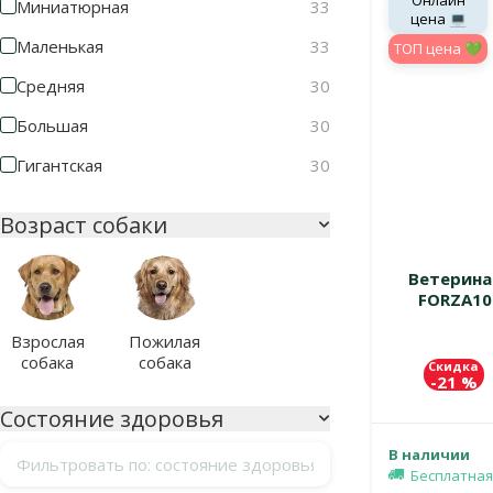
Онлайн
Миниатюрная
33
цена 💻
Маленькая
33
TOП цена 💚
Средняя
30
Большая
30
Гигантская
30
Возраст собаки
Ветерина
FORZA10 
Взрослая
Пожилая
собака
собака
Скидка
-21 %
Состояние здоровья
В наличии
Фильтровать по: состояние здоровья
Бесплатная