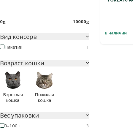
0g
10000g
В наличии
Вид консерв
Пакетик
1
Возраст кошки
Взрослая
Пожилая
кошка
кошка
Вес упаковки
0–100 г
3