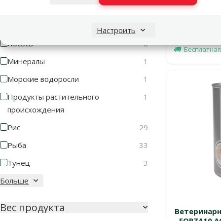
Скидка
-21 %
Злаки
1
Картофель
1
Настроить
В наличии
Лосось
8
Бесплатная
Минералы
1
Морские водоросли
1
Продукты растительного
1
происхождения
Рис
29
Рыба
33
Тунец
3
Больше
Вес продукта
Ветеринарн
FORZA10 AC