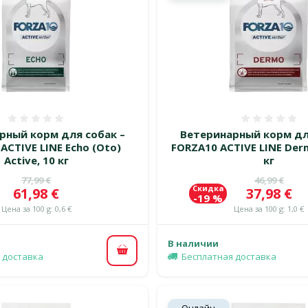
Оценка 0%
Оценка
рный корм для собак –
Ветеринарный корм дл
ACTIVE LINE Echo (Oto)
FORZA10 ACTIVE LINE Derm
Active, 10 кг
кг
Исходная цена
Исходная 
77,99 €
46,99 €
Скидка
Цена
Цена
61,98 €
37,98 €
-19 %
Цена за 100 g: 0,6 €
Цена за 100 g: 1,0 €
В наличии
В корзину
 доставка
Бесплатная доставка