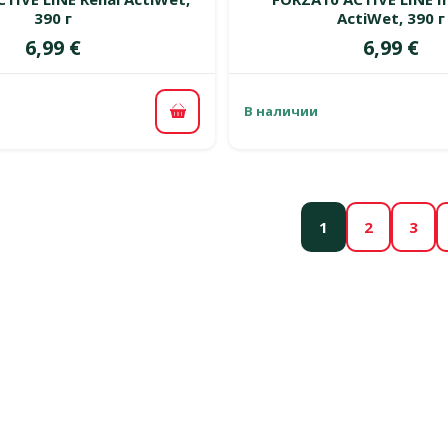
390 г
ActiWet, 390 г
Цена
Цена
6,99 €
6,99 €
В наличии
В корзину
1
2
3