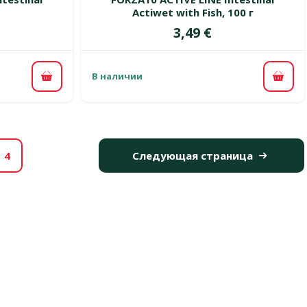
Actiwet with Fish, 100 г
Цена
3,49 €
В наличии
В корзину
В ко
4
Следующая страница