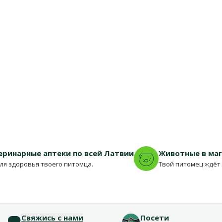
еринарные аптеки по всей Латвии
Животные в ма
для здоровья твоего питомца.
Твой питомец ждёт 
Свяжись с нами
Посети