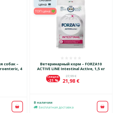
Онлайн
цена 💻
TOП цена 💚
 0%
Оценка 0%
я собак –
Ветеринарный корм – FORZA10
oenteric, 4
ACTIVE LINE Intestinal Active, 1,5 кг
Исходная цена
27,99 €
Скидка
Цена
21,98 €
-21 %
цена
В наличии
Бесплатная доставка
В ко
В корзину