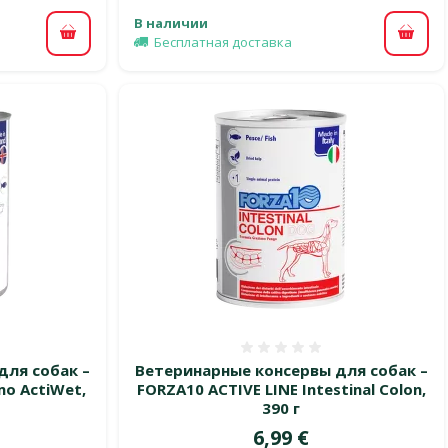
В наличии
В корзину
В ко
Бесплатная доставка
 0%
Оценка 0%
для собак –
Ветеринарные консервы для собак –
mo ActiWet,
FORZA10 ACTIVE LINE Intestinal Colon,
390 г
Цена
6,99 €