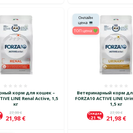
Онлайн
цена 💻
TOП цена 💚
Оценка 0%
Оценка
рный корм для кошек –
Ветеринарный корм дл
IVE LINE Renal Active, 1,5
FORZA10 ACTIVE LINE Urin
кг
1,5 кг
Исходная цена
Исходная 
27,99 €
27,99 €
а
Скидка
Цена
Цена
21,98 €
21,98 €
%
-21 %