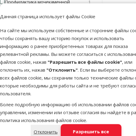
Профилактика мочекаменной
1
В наличии
болезни
Бесплатная
Данная страница использует файлы Cookie
Раздраженная кожа
3
На сайте мы используем собственные и сторонние файлы coo
Сухая и ломкая шерсть
2
Онлайн
чтобы сохранять вашу историю покупок и использовать
цена 💻
Чувствительная кожа
3
информацию о ранее приобретенных товарах для показа
TOП цена 💚
Чувствительное пищеварение
11
релевантной рекламы. Вы можете согласиться с использова
файлов cookie, нажав
"Разрешить все файлы cookie"
, или
Больше
отклонить их, нажав
"Отклонить"
. Если вы выберете откло
всех файлов cookie, мы сохраним только технические файлы c
Состав и вкус
которые необходимы для работы сайта и не требуют соглас
Фильтровать по: состав и вкус
пользователя.
Более подробную информацию об использовании файлов coo
Cельдь
1
Ветерина
управлении, изменении или отзыве согласия вы найдете в р
FORZA10 ACTI
Баранина
1
политика использования файлов cookie
.
Баранина
4
Разрешить все
Отклонить