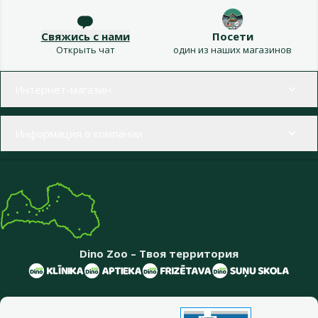
Свяжись с нами
Посети
Открыть чат
один из наших магазинов
Меню в футере
Интернет-магазин
Информация о компании
Dino Zoo – Твоя территория