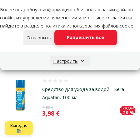
Более подробную информацию об использовании файлов
Оценка 0%
cookie, их управлении, изменении или отзыве согласия вы
Средство для ухода за водой – Sera
найдете в разделе
политика использования файлов cookie
.
Aquatan, 50 мл
Цена
2,99 €
Разрешить все
Отклонить
В наличии
В корзи
Настроить
Оценка 0%
Средство для ухода за водой – Sera
Aquatan, 100 мл
Исходная цена
4,99 €
Скидка
Цена
3,98 €
-20 %
Выгодно
🛍️