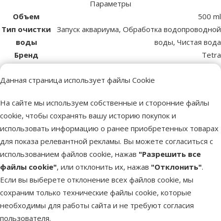
Параметры
Объем
500 ml
Тип очистки
Запуск аквариума, Обработка водопроводной
воды
воды, Чистая вода
Бренд
Tetra
Номер в
0346
Данная страница использует файлы Cookie
каталоге
EAN
2002217745000
На сайте мы используем собственные и сторонние файлы
Похожие продукты
cookie, чтобы сохранять вашу историю покупок и
использовать информацию о ранее приобретенных товарах
Оценка 0%
Средство для ухода за водой – Tetra
для показа релевантной рекламы. Вы можете согласиться с
Aqua Safe, 500 мл
использованием файлов cookie, нажав
"Разрешить все
Цена
13,99 €
файлы cookie"
, или отклонить их, нажав
"Отклонить"
.
Если вы выберете отклонение всех файлов cookie, мы
сохраним только технические файлы cookie, которые
В наличии
В корзи
необходимы для работы сайта и не требуют согласия
пользователя.