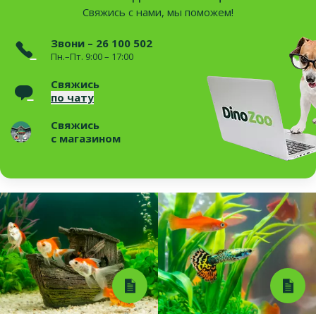
Свяжись с нами, мы поможем!
Звони – 26 100 502
Пн.–Пт. 9:00 – 17:00
Свяжись
по чату
Свяжись
с магазином