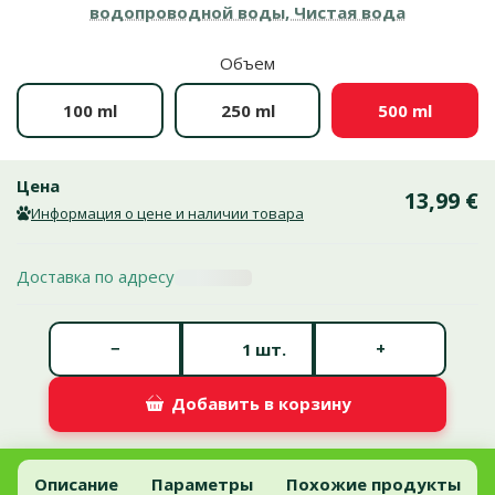
водопроводной воды, Чистая вода
Объем
100 ml
250 ml
500 ml
Цена
13,99 €
Информация о цене и наличии товара
Доставка по адресу
Количество штук *
−
+
шт.
Добавить в корзину
Средство для ухода за водой – Tetra Aqua Safe, 500 мл
Добавить в корзину
Описание
Параметры
Похожие продукты