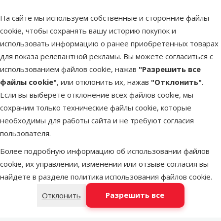
Средство против водорослей – Tetra
На сайте мы используем собственные и сторонние файлы
AlguMin, 250 мл
cookie, чтобы сохранять вашу историю покупок и
Цена
8,99 €
использовать информацию о ранее приобретенных товарах
для показа релевантной рекламы. Вы можете согласиться с
В наличии
использованием файлов cookie, нажав
"Разрешить все
В корзи
файлы cookie"
, или отклонить их, нажав
"Отклонить"
.
Если вы выберете отклонение всех файлов cookie, мы
сохраним только технические файлы cookie, которые
Оценка 0%
Средство для ухода за водой – Tetra
необходимы для работы сайта и не требуют согласия
Algizit, 10 таб.
пользователя.
Цена
6,99 €
Более подробную информацию об использовании файлов
cookie, их управлении, изменении или отзыве согласия вы
найдете в разделе
политика использования файлов cookie
.
В наличии
В корзи
Разрешить все
Отклонить
Оценка 0%