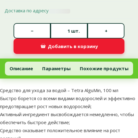
Доставка по адресу
Количество штук *
−
+
шт.
Добавить в корзину
Средство для ухода за водой – Tetra AlguMin, 100 мл
Добавить в корзину
Описание
Параметры
Похожие продукты
В начало страницы
superzoo.product.detail.content
Средство для ухода за водой – Tetra AlguMin, 100 мл
Быстро борется со всеми видами водорослей и эффективно
предотвращает рост новых водорослей;
Активный ингредиент высвобождается немедленно, чтобы
обеспечить быстрое действие;
Средство оказывает положительное влияние на рост