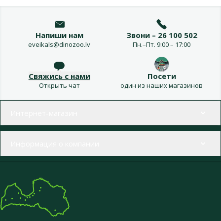
Напиши нам
Звони – 26 100 502
eveikals@dinozoo.lv
Пн.–Пт. 9:00 – 17:00
Свяжись с нами
Посети
Открыть чат
один из наших магазинов
Меню в футере
Интернет-магазин
Информация о компании