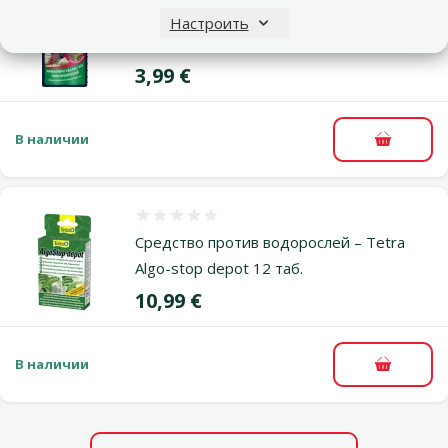
Средство для ухода за водой – Tetra
Настроить
AlguMin, 100 мл
Цена
3,99 €
В наличии
В корзи
Оценка 0%
Средство против водорослей – Tetra
Algo-stop depot 12 таб.
Цена
10,99 €
В наличии
В корзи