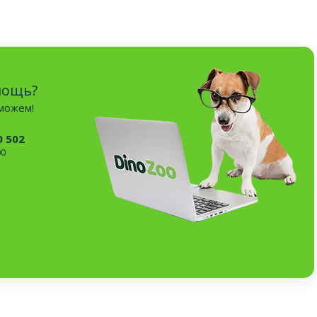
мощь?
оможем!
0 502
00