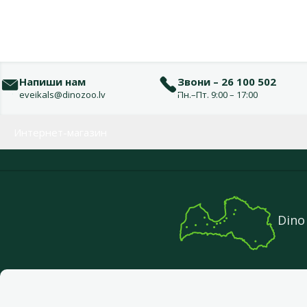
Напиши нам
Звони – 26 100 502
eveikals@dinozoo.lv
Пн.–Пт. 9:00 – 17:00
Меню в футере
Интернет-магазин
Dino