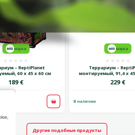
марка
марка
Оценка 0%
Оценка
риум – ReptiPlanet
Террариум – ReptiP
емый, 60 x 45 x 60 см
монтируемый, 91,4 x 45,
Цена
Цена
189 €
229 €
В наличии
В корзину
kie,
Другие подобные продукты