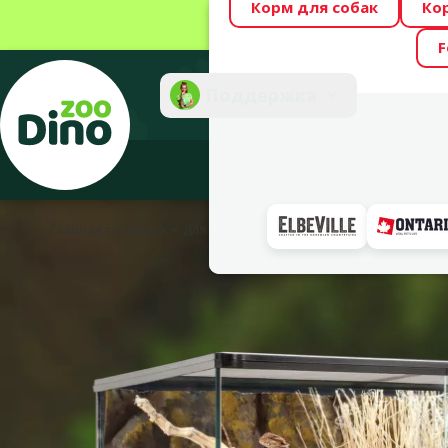
Корм для собак
Ко
Весь месяц Dino
F
Фотоконкурс “GA
Поддержка
Инте
Главная страница
Для рептилий
Террариумы
Классиче