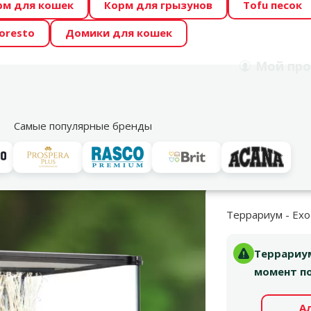
рм для кошек
Корм для грызунов
Tofu песок
 Zoo предлагает отличные цены на ТОП-овые корма! 🍖
oresto
Домики для кошек
DA ŪSAIŅI”! Возможно Твой питомец станет звездой 20
Мой
про
Поиск
рнет-магазин
Акции
Магазины
Услуги
Со
39
Самые популярные бренды
ские террариумы
Террариум - Exo Terra Low 60*45*30 cm
Террариум - Exo
Террариум
момент по
А