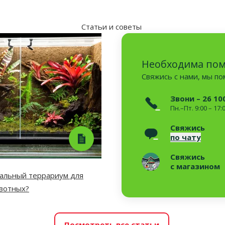
Статьи и советы
Необходима по
Свяжись с нами, мы п
Звони – 26 10
Пн.–Пт. 9:00 – 17:
Свяжись
по чату
Свяжись
с магазином
еальный террариум для
ивотных?
Посмотреть все статьи