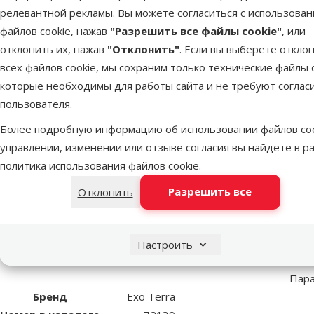
релевантной рекламы. Вы можете согласиться с использова
Террариум - Exo Terra Low
файлов cookie, нажав
"Разрешить все файлы cookie"
, или
60*45*30 cm
отклонить их, нажав
"Отклонить"
. Если вы выберете откло
всех файлов cookie, мы сохраним только технические файлы c
superzoo.product.detail.content
которые необходимы для работы сайта и не требуют соглас
Террариум - Exo Terra Low 60*45*30 cm. Стеклянный терра
пользователя.
специально для комфортного содержания рептилий и амфиби
животным. Дверцы надежно фиксируются встроенным поворо
Более подробную информацию об использовании файлов coo
света, что позволяет установить светильники снаружи терр
управлении, изменении или отзыве согласия вы найдете в р
необходимости, полностью снимается для удобства декорир
политика использования файлов cookie
.
позволяет аккуратно и безопасно разместить внутри терра
Разрешить все
Отклонить
террариумом гарантирует устойчивость конструкции и прост
грунта, а герметичность всей конструкции - сделать водоем
красивая декорация, но и дополнительная плоскость для лаз
Настроить
Пар
Бренд
Exo Terra