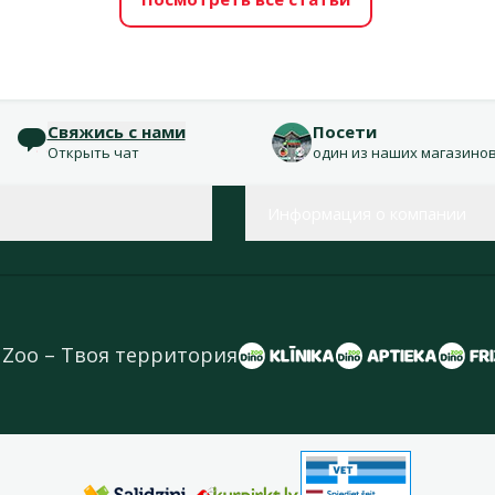
Свяжись с нами
Посети
Открыть чат
один из наших магазино
Информация о компании
 Zoo – Твоя территория