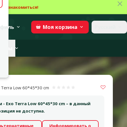
Зак
→
Ознакомиться!
27
→
Участвовать
superzoo.ch
филь
Русский
Моя
корзина
веты
Vložit do 
 Terra Low 60*45*30 cm
Оценка 0%
 - Exo Terra Low 60*45*30 cm – в данный
зиция не доступна.
льтернативные
Информировать о