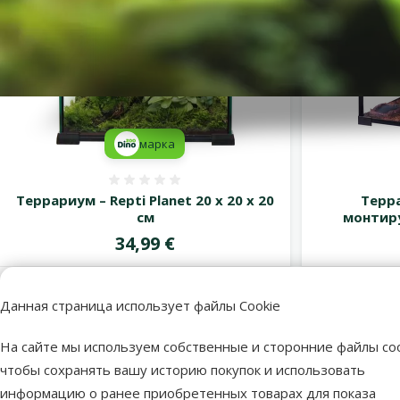
марка
Оценка 0%
Террариум – Repti Planet 20 x 20 x 20
Терра
см
монтиру
Цена
34,99 €
В наличии
В наличии
Данная страница использует файлы Cookie
В корзину
Бесплатная доставка
На сайте мы используем собственные и сторонние файлы coo
чтобы сохранять вашу историю покупок и использовать
информацию о ранее приобретенных товарах для показа