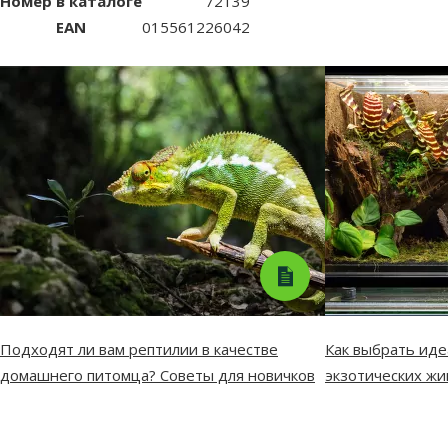
Номер в каталоге
72139
EAN
015561226042
Подходят ли вам рептилии в качестве
Как выбрать ид
домашнего питомца? Советы для новичков
экзотических ж