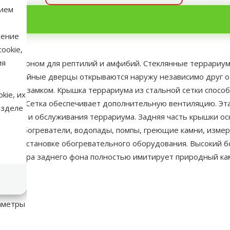
нием
нение
ookie,
ия
риум с фоном для рептилий и амфибий. Стеклянные террариу
й. Двойные дверцы открываются наружу независимо друг от 
тным замком. Крышка террариума из стальной сетки способ
kie, их
ариума. Сетка обеспечивает дополнительную вентиляцию. Эт
азделе
ования и обслуживания террариума. Задняя часть крышки ос
риума обогреватели, водопады, помпы, греющие камни, изме
оту в установке обогревательного оборудования. Высокий б
. Текстура заднего фона полностью имитирует природный кам
ания.
аметры