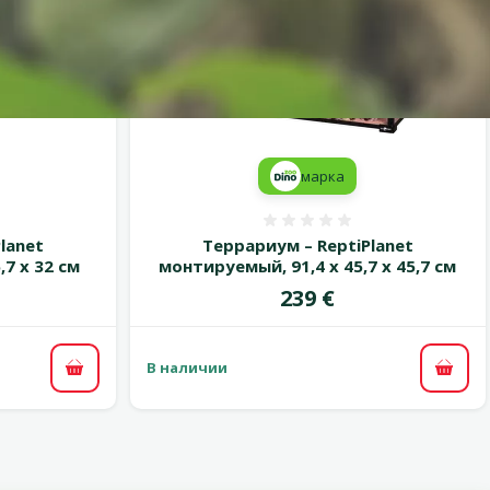
марка
 0%
Оценка 0%
lanet
Террариум – ReptiPlanet
7 x 32 см
монтируемый, 91,4 x 45,7 x 45,7 см
Цена
239 €
В наличии
В корзину
В ко