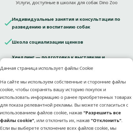
Услуги, доступные в школах для собак Dino Zoo
Индивидуальные занятия и консультации по
разведению и воспитанию собак
Школа социализации щенков
Хендлинг — подготовка к выставкам и
планирование выставочной карьеры.
Данная страница использует файлы Cookie
Индивидуальные и групповые занятия по
На сайте мы используем собственные и сторонние файлы
послушанию собак.
cookie, чтобы сохранять вашу историю покупок и
использовать информацию о ранее приобретенных товарах
Фитнес для собак.
для показа релевантной рекламы. Вы можете согласиться с
использованием файлов cookie, нажав
"Разрешить все
Возможность вместе с тренером выбрать
файлы cookie"
, или отклонить их, нажав
"Отклонить"
.
питомцу снаряжение и товары в магазине,
Если вы выберете отклонение всех файлов cookie, мы