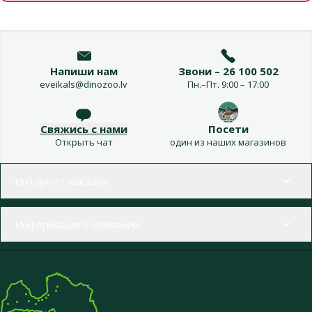
Напиши нам
Звони – 26 100 502
eveikals@dinozoo.lv
Пн.–Пт. 9:00 – 17:00
Свяжись с нами
Посети
Открыть чат
один из наших магазинов
Меню в футере
Интернет-магазин
Информация о компании