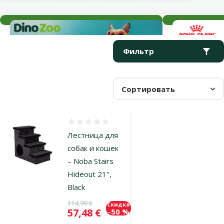
Текущие события
Параметрический фильтр
Выбранные фильтры
Продукты в категории Лестницы для собак
Фильтр
Сортировать
Оценка 0%
Лестница для
собак и кошек
– Noba Stairs
Hideout 21'',
Black
Исходная цена
114,99 €
Скидка
Цена
57,48 €
-50 %