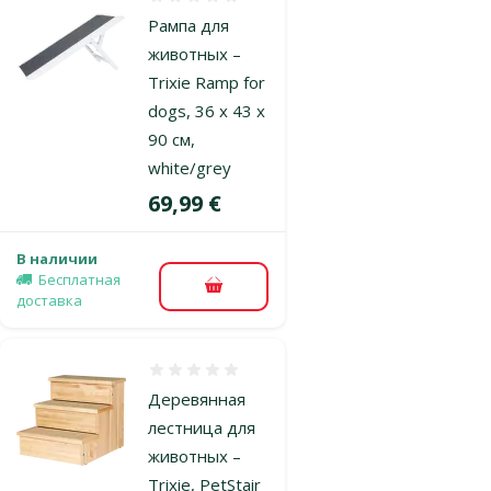
Оценка 0%
Рампа для
животных –
Trixie Ramp for
dogs, 36 х 43 х
90 см,
white/grey
Цена
69,99 €
В наличии
Бесплатная
В корзину
доставка
Оценка 0%
Деревянная
лестница для
животных –
Trixie, PetStair