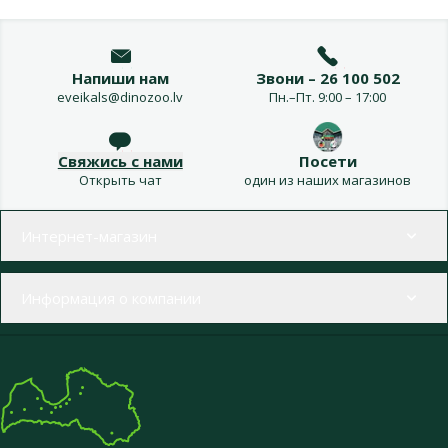
Напиши нам
Звони – 26 100 502
eveikals@dinozoo.lv
Пн.–Пт. 9:00 – 17:00
Свяжись с нами
Посети
Открыть чат
один из наших магазинов
Меню в футере
Интернет-магазин
Информация о компании