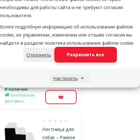
Бесплатная
необходимы для работы сайта и не требуют согласия
В корзину
доставка
пользователя.
Более подробную информацию об использовании файлов
Оценка 0%
cookie, их управлении, изменении или отзыве согласия вы
Лестница для
найдете в разделе
политика использования файлов cookie
.
машины - Pet
Разрешить все
Отклонить
ramp, plastic,
39 x 160 см
Цена
79,99 €
Настроить
В наличии
Бесплатная
В корзину
доставка
Оценка 0%
Лестница для
собак – Pawise