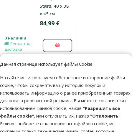
Stairs, 40 x 38
x 45 см
Цена
84,99 €
В наличии
Бесплатная
В корзину
доставка
Данная страница использует файлы Cookie
Оценка 0%
Лестница для
На сайте мы используем собственные и сторонние файлы
собак – Trixie
cookie, чтобы сохранять вашу историю покупок и
Steps, light
использовать информацию о ранее приобретенных товарах
grey, 54 x 34 x
для показа релевантной рекламы. Вы можете согласиться с
39 см
использованием файлов cookie, нажав
"Разрешить все
Цена
39,99 €
файлы cookie"
, или отклонить их, нажав
"Отклонить"
.
Если вы выберете отклонение всех файлов cookie, мы
В наличии
сохраним только технические файлы cookie, которые