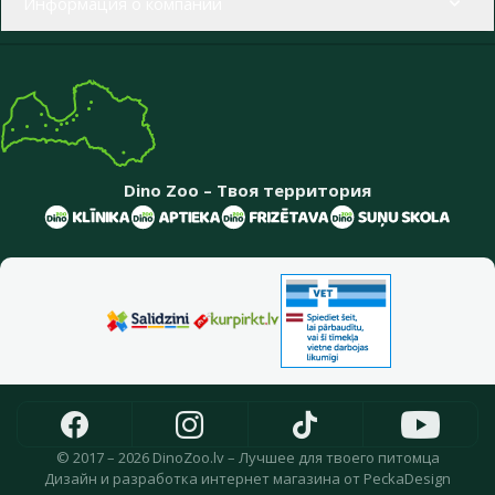
Информация о компании
Dino Zoo – Твоя территория
© 2017 – 2026 DinoZoo.lv – Лучшее для твоего питомца
Дизайн
и
разработка интернет магазина
от
PeckaDesign