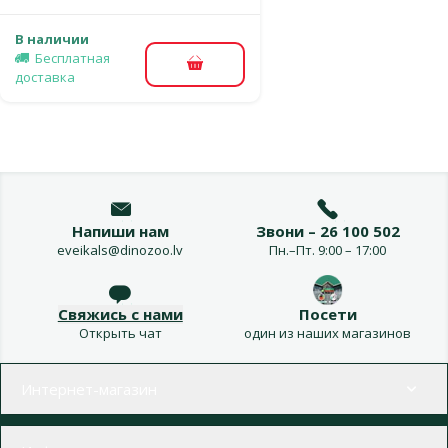
В наличии
Бесплатная
В корзину
доставка
Напиши нам
Звони – 26 100 502
eveikals@dinozoo.lv
Пн.–Пт. 9:00 – 17:00
Свяжись с нами
Посети
Открыть чат
один из наших магазинов
Меню в футере
Интернет-магазин