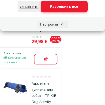
TRIXIE Dog
Разрешить все
Отклонить
Activity
Obstacles, 2
шт.,
Настроить
Orange/Yellow
Исходная цена
39,99 €
Скидка
Цена
29,98 €
-25 %
В наличии
Бесплатная
В корзину
доставка
Оценка 0%
Аджилити
туннель для
собак – TRIXIE
Dog Activity