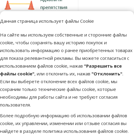
препятствия
для собак –
Данная страница использует файлы Cookie
TRIXIE Dog
Activity
На сайте мы используем собственные и сторонние файлы
Obstacles, 3
cookie, чтобы сохранять вашу историю покупок и
шт.,
использовать информацию о ранее приобретенных товарах
Orange/Yellow
для показа релевантной рекламы. Вы можете согласиться с
Цена
29,99 €
использованием файлов cookie, нажав
"Разрешить все
файлы cookie"
, или отклонить их, нажав
"Отклонить"
.
В наличии
Если вы выберете отклонение всех файлов cookie, мы
Бесплатная
В корзину
сохраним только технические файлы cookie, которые
доставка
необходимы для работы сайта и не требуют согласия
пользователя.
Оценка 0%
Более подробную информацию об использовании файлов
Аджилити
cookie, их управлении, изменении или отзыве согласия вы
препятствия
найдете в разделе
политика использования файлов cookie
.
для собак –