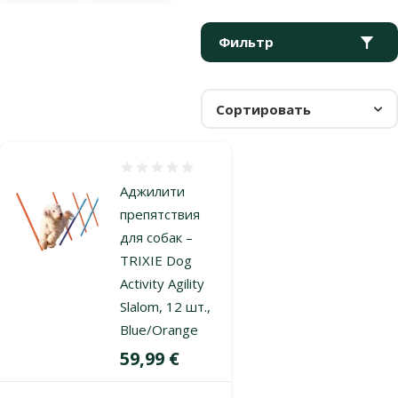
Параметрический фильтр
Выбранные фильтры
Продукты в категории Аджилити
Фильтр
Сортировать
Оценка 0%
Аджилити
препятствия
для собак –
TRIXIE Dog
Activity Agility
Slalom, 12 шт.,
Blue/Orange
Цена
59,99 €