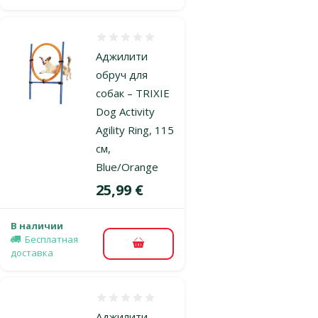
Оценка 0%
Аджилити
обруч для
собак – TRIXIE
Dog Activity
Agility Ring, 115
см,
Blue/Orange
Цена
25,99 €
В наличии
Бесплатная
В корзину
доставка
Оценка 0%
Аджилити