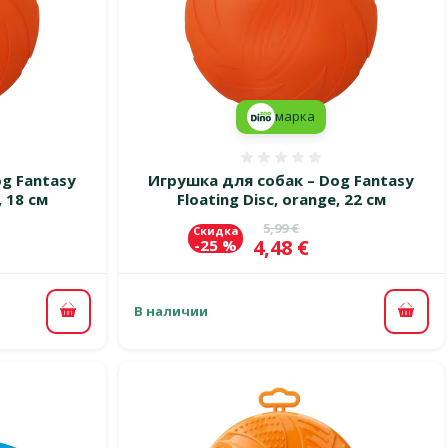
марка
 0%
Оценка 0%
g Fantasy
Игрушка для собак – Dog Fantasy
, 18 см
Floating Disc, orange, 22 см
цена
Исходная цена
5,99 €
Скидка
Цена
4,48 €
-25 %
В наличии
В корзину
В ко