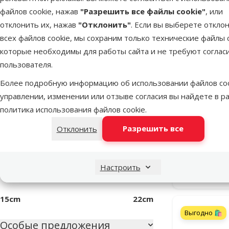
файлов cookie, нажав
"Разрешить все файлы cookie"
, или
Оценка 20%
0
отклонить их, нажав
"Отклонить"
. Если вы выберете откло
всех файлов cookie, мы сохраним только технические файлы c
Материал
которые необходимы для работы сайта и не требуют соглас
пользователя.
Пластмасса
3
Более подробную информацию об использовании файлов coo
Резина
4
управлении, изменении или отзыве согласия вы найдете в р
Летающая
политика использования файлов cookie
.
Цвет
Разрешить все
Отклонить
Скид
Оранжевый
Разноцветный
-35
Диаметр
Настроить
В наличии
15cm
22cm
Выгодно 🛍️
Особые предложения