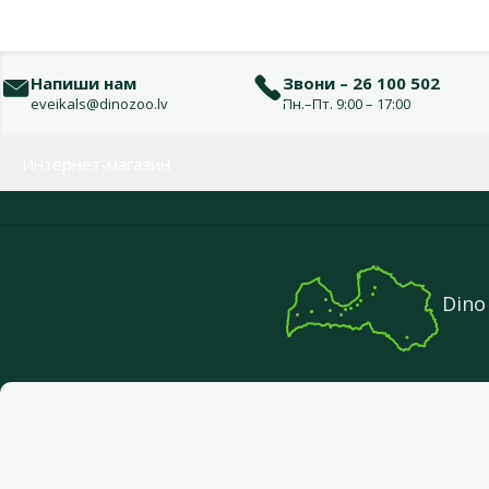
Напиши нам
Звони – 26 100 502
eveikals@dinozoo.lv
Пн.–Пт. 9:00 – 17:00
Меню в футере
Интернет-магазин
Dino