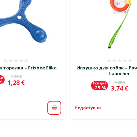
Оценка 0%
Оценка
тарелка – Frisbee Elika
Игрушка для собак – Paw
Launcher
Исходная цена
1,99 €
ка
Цена
1,28 €
 %
Исходная 
4,99 €
Скидка
Цена
3,74 €
-25 %
Недоступно
В корзину