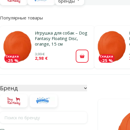
бренды
Популярные товары
Игрушка для собак – Dog
Fantasy Floating Disc,
orange, 15 см
3,99 €
Скидка
Скидка
2,98 €
В корзину
-25 %
-25 %
Параметрический фильтр
Выбранные фи
Бренд
Продукты в ка
Поиск по бренду