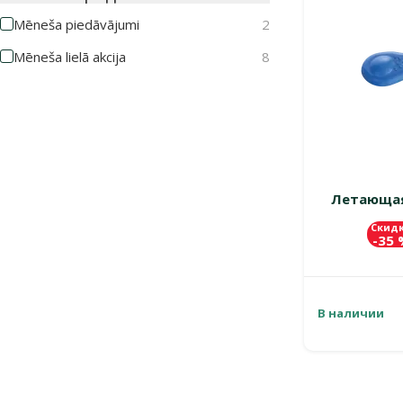
Mēneša piedāvājumi
2
Mēneša lielā akcija
8
Летающая 
Скид
-35
В наличии