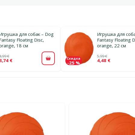
Игрушка для собак – Dog
Игрушка для соба
Fantasy Floating Disc,
Fantasy Floating D
orange, 18 см
orange, 22 см
4,99 €
5,99 €
Скидка
3,74 €
4,48 €
В корзину
-25 %
льтры
тегории Летающие тарелки