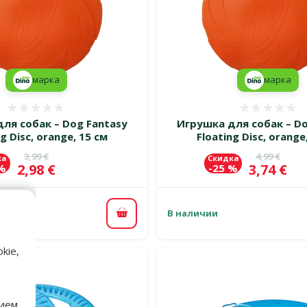
марка
марка
Оценка 0%
Оценка
ля собак – Dog Fantasy
Игрушка для собак – Do
ng Disc, orange, 15 см
Floating Disc, orange
Исходная цена
Исходная 
3,99 €
4,99 €
ка
Скидка
Цена
Цена
2,98 €
3,74 €
 %
-25 %
В наличии
В корзину
kie,
нием