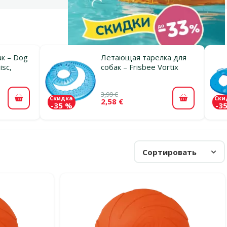
к – Dog
Летающая тарелка для
isc,
собак – Frisbee Vortix
3,99 €
Скидка
Ски
2,58 €
В корзину
В корзину
-35 %
-3
Сортировать