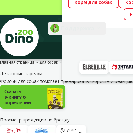
Корм для собак
Ко
Весь месяц Dino
F
Фотоконкурс “GA
Поддержка
Инте
Главная страница
Для собак
Игрушки для собак
Летающие тар
Летающие тарелки
Фрисби для собак помогает тренировать скорость и реакц
Подкатегория
Скачать
э-книгу о
кормлении
Просмотр продукции по бренду
Другие