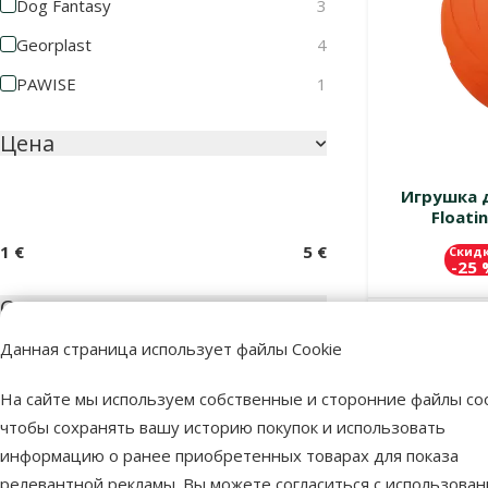
Dog Fantasy
3
Georplast
4
PAWISE
1
Цена
Игрушка д
Floati
1 €
5 €
Скид
-25
Оценка
В наличии
Данная страница использует файлы Cookie
Оценка 100%
0
На сайте мы используем собственные и сторонние файлы coo
Оценка 80%
0
чтобы сохранять вашу историю покупок и использовать
Оценка 60%
0
информацию о ранее приобретенных товарах для показа
Оценка 40%
0
релевантной рекламы. Вы можете согласиться с использова