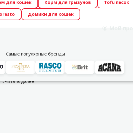
рм для кошек
Корм для грызунов
Tofu песок
 Zoo предлагает отличные цены на ТОП-овые корма! 🍖
oresto
Домики для кошек
DA ŪSAIŅI”! Возможно Твой питомец станет звездой 20
Мой
про
Поиск
рнет-магазин
Акции
Магазины
Услуги
Со
39
Самые популярные бренды
елки
ию…
читать далее