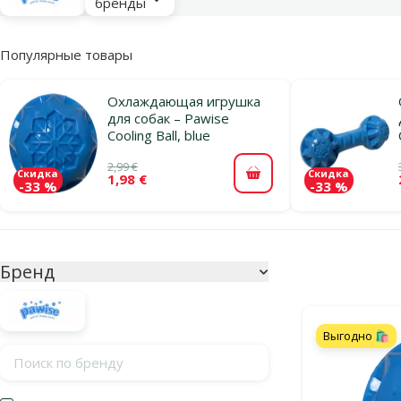
бренды
Популярные товары
Охлаждающая игрушка
для собак – Pawise
Cooling Ball, blue
2,99 €
Скидка
Скидка
1,98 €
В корзину
-33 %
-33 %
Параметрический фильтр
Выбранные фи
Бренд
Продукты в к
Выгодно 🛍️
Поиск по бренду