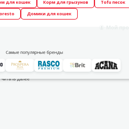
рм для кошек
Корм для грызунов
Tofu песок
 Zoo предлагает отличные цены на ТОП-овые корма! 🍖
oresto
Домики для кошек
DA ŪSAIŅI”! Возможно Твой питомец станет звездой 20
Мой
про
Поиск
рнет-магазин
Акции
Магазины
Услуги
Со
39
Самые популярные бренды
грушки для собак
…
читать далее