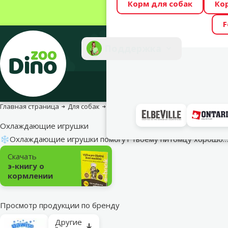
Корм для собак
Ко
Весь месяц Dino
F
Фотоконкурс “GA
Поддержка
Инте
Главная страница
Для собак
Игрушки для собак
Охлаждающие и
Охлаждающие игрушки
❄️Охлаждающие игрушки помогут твоему питомцу хорошо
Подкатегория
Скачать
э-книгу о
кормлении
Просмотр продукции по бренду
Другие