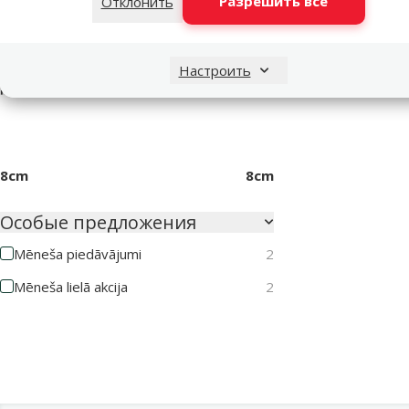
Разрешить все
Отклонить
Цвет
Синий
Настроить
Диаметр
8cm
8cm
Особые предложения
Mēneša piedāvājumi
2
Mēneša lielā akcija
2