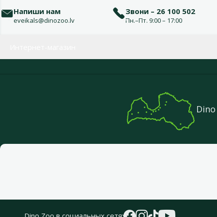
Напиши нам
Звони – 26 100 502
eveikals@dinozoo.lv
Пн.–Пт. 9:00 – 17:00
Меню в футере
Интернет-магазин
Dino
Dino Zoo в социальных сетях