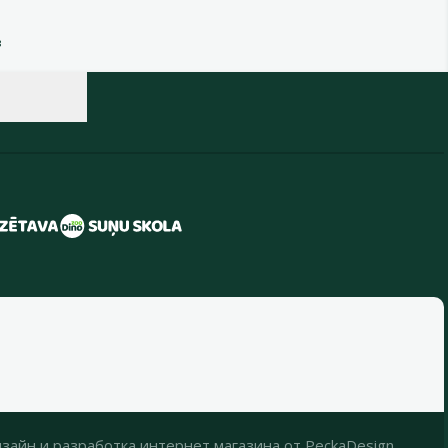
в
зайн
и
разработка интернет магазина
от
PeckaDesign