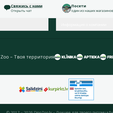
Свяжись с нами
Посети
Открыть чат
один из наших магазино
Информация о компании
 Zoo – Твоя территория
© 2017 – 2026 DinoZoo.lv – Лучшее для твоего питомца
Ди