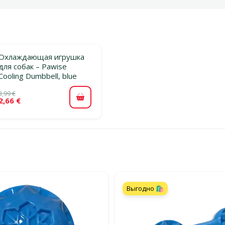
Охлаждающая игрушка
для собак – Pawise
Cooling Dumbbell, blue
3,99 €
2,66 €
В корзину
льтры
атегории Охлаждающие игрушки
Выгодно 🛍️