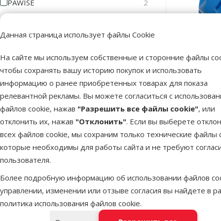
PAWISE
2
Цена
Данная страница использует файлы Cookie
На сайте мы используем собственные и сторонние файлы coo
чтобы сохранять вашу историю покупок и использовать
1 €
3 €
информацию о ранее приобретенных товарах для показа
Охлаждающ
релевантной рекламы. Вы можете согласиться с использова
Pawis
Оценка
файлов cookie, нажав
"Разрешить все файлы cookie"
, или
Скид
-33
отклонить их, нажав
"Отклонить"
. Если вы выберете откло
Оценка 100%
0
всех файлов cookie, мы сохраним только технические файлы c
Оценка 80%
0
которые необходимы для работы сайта и не требуют соглас
В наличии
пользователя.
Оценка 60%
0
Более подробную информацию об использовании файлов coo
Оценка 40%
0
управлении, изменении или отзыве согласия вы найдете в р
Оценка 20%
0
политика использования файлов cookie
.