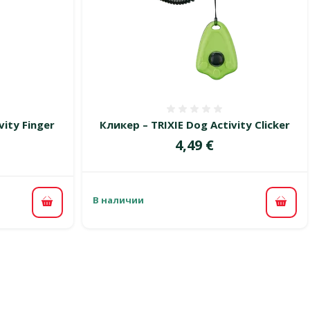
 0%
Оценка 0%
vity Finger
Кликер – TRIXIE Dog Activity Clicker
Цена
4,49 €
В наличии
В ко
В корзину