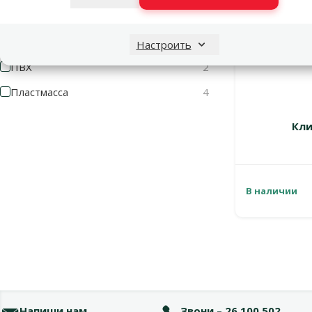
Материал
Металл
4
Настроить
ПВХ
2
Пластмасса
4
Кли
В наличии
Напиши нам
Звони – 26 100 502