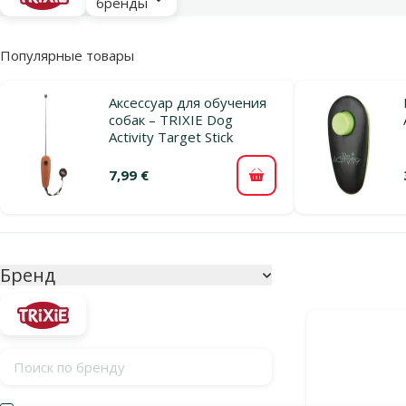
бренды
Популярные товары
Аксессуар для обучения
собак – TRIXIE Dog
Activity Target Stick
7,99 €
В корзину
Параметрический фильтр
Выбранные фи
Бренд
Продукты в ка
Поиск по бренду