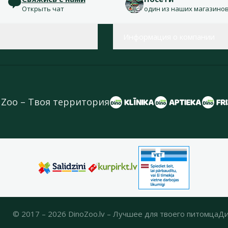
Открыть чат
один из наших магазино
Информация о компании
 Zoo – Твоя территория
© 2017 – 2026 DinoZoo.lv – Лучшее для твоего питомца
Ди