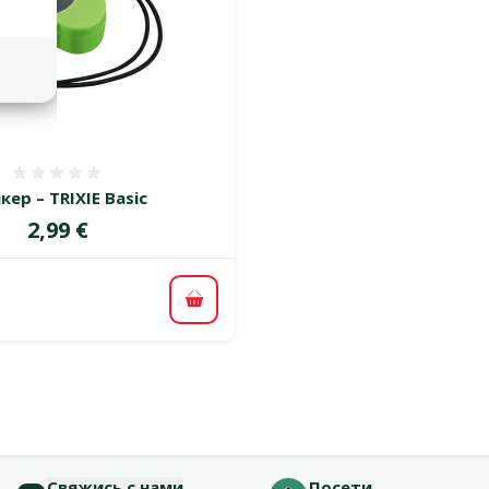
Оценка 0%
кер – TRIXIE Basic
Цена
2,99 €
В корзину
Свяжись с нами
Посети