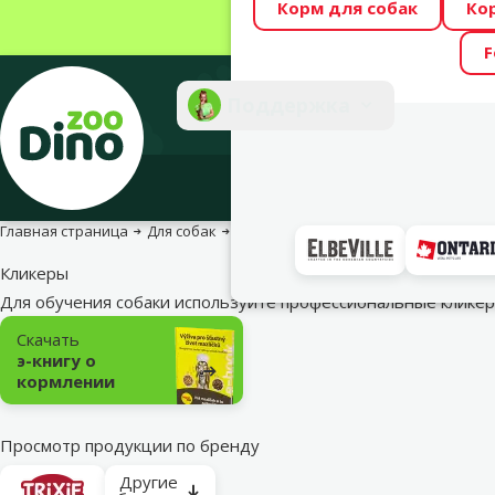
Корм для собак
Ко
Весь месяц Dino
F
Фотоконкурс “GA
Поддержка
Инте
Главная страница
Для собак
Для прогулок с собакой
Кликеры
Кликеры
Для обучения собаки используйте профессиональные клике
Подкатегория
Скачать
э-книгу о
кормлении
Просмотр продукции по бренду
Другие