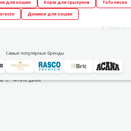
рм для кошек
Корм для грызунов
Tofu песок
 Zoo предлагает отличные цены на ТОП-овые корма! 🍖
oresto
Домики для кошек
DA ŪSAIŅI”! Возможно Твой питомец станет звездой 20
Мой
про
Поиск
рнет-магазин
Акции
Магазины
Услуги
Со
39
Самые популярные бренды
ры. В…
читать далее