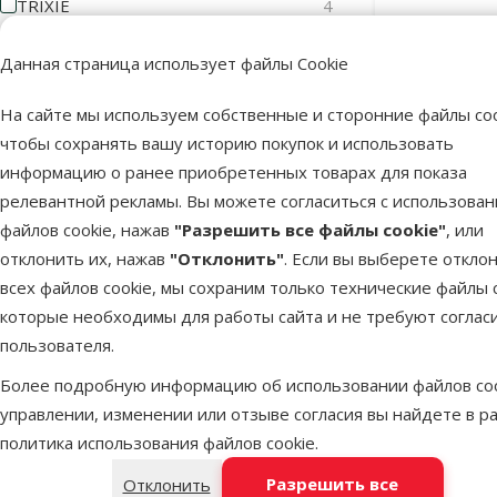
TRIXIE
4
Цена
Данная страница использует файлы Cookie
На сайте мы используем собственные и сторонние файлы coo
чтобы сохранять вашу историю покупок и использовать
информацию о ранее приобретенных товарах для показа
2 €
8 €
Аксессуа
релевантной рекламы. Вы можете согласиться с использова
TRIXIE Do
файлов cookie, нажав
Оценка
"Разрешить все файлы cookie"
, или
отклонить их, нажав
"Отклонить"
. Если вы выберете откло
всех файлов cookie, мы сохраним только технические файлы c
Оценка 100%
0
которые необходимы для работы сайта и не требуют соглас
В наличии
Оценка 80%
0
пользователя.
Оценка 60%
0
Более подробную информацию об использовании файлов coo
Оценка 40%
0
управлении, изменении или отзыве согласия вы найдете в р
политика использования файлов cookie
.
Оценка 20%
0
Разрешить все
Отклонить