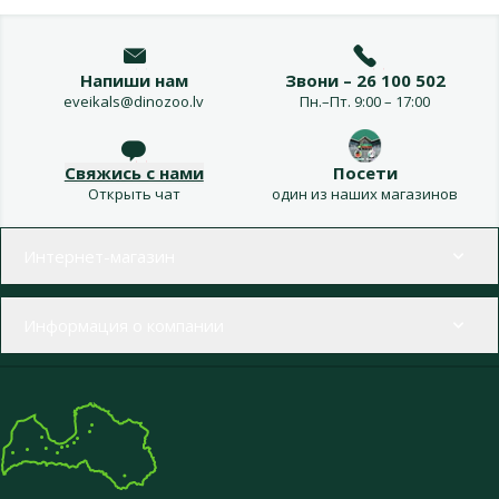
Напиши нам
Звони – 26 100 502
eveikals@dinozoo.lv
Пн.–Пт. 9:00 – 17:00
Свяжись с нами
Посети
Открыть чат
один из наших магазинов
Меню в футере
Интернет-магазин
Информация о компании