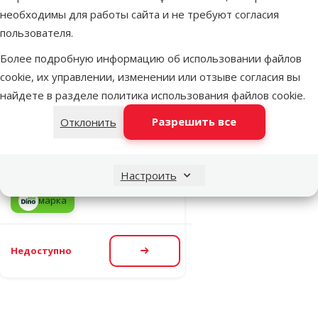
необходимы для работы сайта и не требуют согласия
пользователя.
Оценка 0%
Успокоительное
Более подробную информацию об использовании файлов
для собак и
cookie, их управлении, изменении или отзыве согласия вы
кошек – Beaphar
найдете в разделе
политика использования файлов cookie
.
No stress
Разрешить все
Отклонить
Tablets Dog and
Cat, 20 шт.
Цена
8,99 €
Настроить
марка
Недоступно
Посмотреть