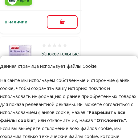
марка
В наличии
В корзину
Оценка 0%
Успокоительные
капли для собак
Данная страница использует файлы Cookie
– Beaphar No
Stress Spot On,
На сайте мы используем собственные и сторонние файлы
3 шт.
cookie, чтобы сохранять вашу историю покупок и
Цена
10,99 €
использовать информацию о ранее приобретенных товарах
для показа релевантной рекламы. Вы можете согласиться с
марка
использованием файлов cookie, нажав
"Разрешить все
файлы cookie"
, или отклонить их, нажав
"Отклонить"
.
Если вы выберете отклонение всех файлов cookie, мы
В наличии
В корзину
сохраним только технические файлы cookie, которые