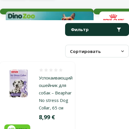
Текущие события
Параметрический фильтр
Выбранные фильтры
Продукты в категории Успокоительные средства
Фильтр
Сортировать
Оценка 0%
Успокаивающий
ошейник для
собак – Beaphar
No stress Dog
Collar, 65 см
Цена
8,99 €