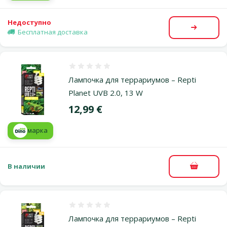
Недоступно
Посмот
Бесплатная доставка
Оценка 0%
Лампочка для террариумов – Repti
Planet UVB 2.0, 13 W
Цена
12,99 €
марка
В наличии
В корзи
Оценка 0%
Лампочка для террариумов – Repti