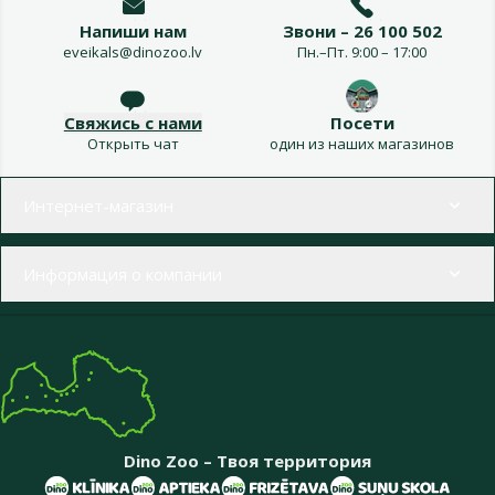
Напиши нам
Звони – 26 100 502
eveikals@dinozoo.lv
Пн.–Пт. 9:00 – 17:00
Свяжись с нами
Посети
Открыть чат
один из наших магазинов
Меню в футере
Интернет-магазин
Информация о компании
Dino Zoo – Твоя территория