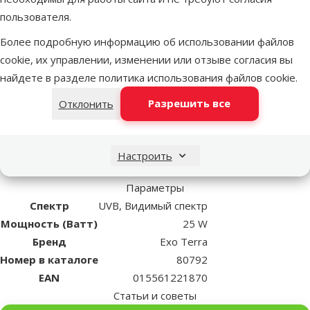
УФА-излучение стимулирует аппетит, активность и
пользователя.
репродуктивное поведение;
Улучшает и корректирует у животных восприятие
Более подробную информацию об использовании файлов
окружающей среды;
cookie, их управлении, изменении или отзыве согласия вы
Стимулирует естественное поведение;
найдете в разделе
политика использования файлов cookie
.
Рептилии лучше воспринимают и распознают естественные
Разрешить все
Отклонить
цвета окружающей среды;
Необходимое для нормального метаболизма кальция УФ-
излучение (UVB).
Настроить
Параметры
Спектр
UVB, Видимый спектр
Мощность (Ватт)
25 W
Бренд
Exo Terra
Номер в каталоге
80792
EAN
015561221870
Статьи и советы