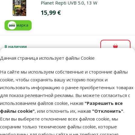
Planet Repti UVB 5.0, 13 W
Цена
15,99 €
марка
В наличии
В корзи
Данная страница использует файлы Cookie
На сайте мы используем собственные и сторонние файлы
Лампочка для террариума - EXO TERRA Reptile UVB100 (26W)
Описание
Параметры
cookie, чтобы сохранять вашу историю покупок и
В начало страницы
использовать информацию о ранее приобретенных товарах
для показа релевантной рекламы. Вы можете согласиться с
superzoo.product.detail.content
Лампочка для террариума - EXO TERRA Reptile UVB100
использованием файлов cookie, нажав
"Разрешить все
(26W).
файлы cookie"
, или отклонить их, нажав
"Отклонить"
.
Лампочка со спектром, адаптированным к зрению рептилий.
Если вы выберете отклонение всех файлов cookie, мы
Идеально подходит для тропических и субтропических
сохраним только технические файлы cookie, которые
рептилий (хамелеоны, лягушки, фельзумы, игуаны);
необходимы для работы сайта и не требуют согласия