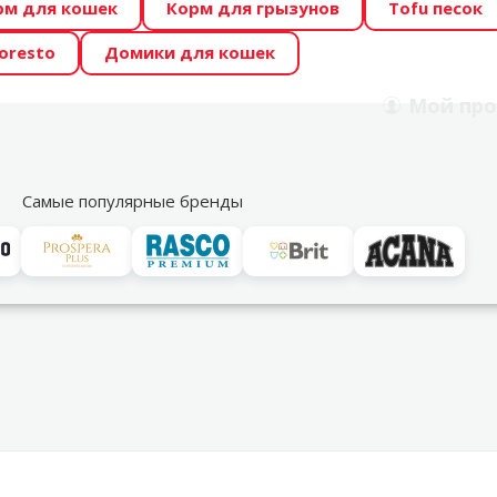
рм для кошек
Корм для грызунов
Tofu песок
 Zoo предлагает отличные цены на ТОП-овые корма! 🍖
oresto
Домики для кошек
DA ŪSAIŅI”! Возможно Твой питомец станет звездой 20
Мой
про
Поиск
рнет-магазин
Акции
Магазины
Услуги
Со
39
Самые популярные бренды
льтры