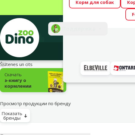
Корм для собак
Ко
Весь месяц Dino
F
Фотоконкурс “GA
Поддержка
Инте
Šļūtenes un cits
Подкатегория
Скачать
э-книгу о
кормлении
Просмотр продукции по бренду
Показать
бренды
Параметрический фильтр
Выбранные фи