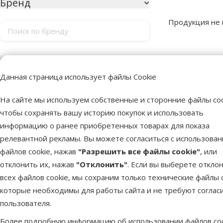
Бренд
Продукция не
Поиск по бренду
Продукты в кат
Цена
Данная страница использует файлы Cookie
На сайте мы используем собственные и сторонние файлы coo
0 €
0 €
чтобы сохранять вашу историю покупок и использовать
информацию о ранее приобретенных товарах для показа
Оценка
релевантной рекламы. Вы можете согласиться с использова
файлов cookie, нажав
"Разрешить все файлы cookie"
, или
Оценка 100%
0
отклонить их, нажав
"Отклонить"
. Если вы выберете откло
всех файлов cookie, мы сохраним только технические файлы c
Оценка 80%
0
которые необходимы для работы сайта и не требуют соглас
Оценка 60%
0
пользователя.
Оценка 40%
0
Более подробную информацию об использовании файлов coo