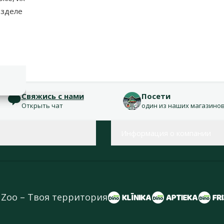
азделе
Свяжись с нами
Посети
Открыть чат
один из наших магазино
Информация о компании
 Zoo – Твоя территория