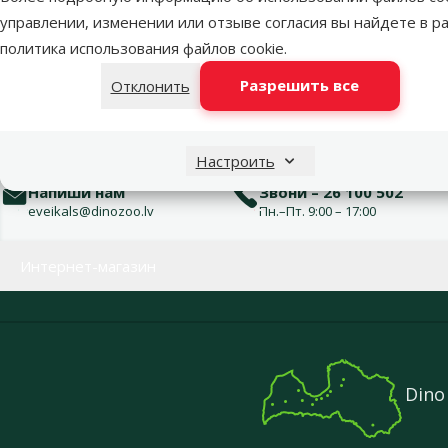
Оценка 20%
0
управлении, изменении или отзыве согласия вы найдете в р
политика использования файлов cookie
.
Разрешить все
Отклонить
Настроить
Напиши нам
Звони – 26 100 502
eveikals@dinozoo.lv
Пн.–Пт. 9:00 – 17:00
Меню в футере
Интернет-магазин
Dino