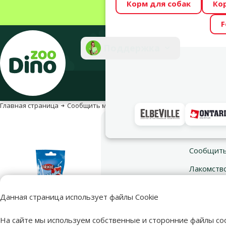
Корм для собак
Ко
Весь месяц Dino
F
Фотоконкурс “GA
Поддержка
Инте
Главная страница
Сообщить мне о наличии товара или изменении
Сообщить мне о наличии товара или изменении цены
Сообщить
Лакомство 
Электрон
Данная страница использует файлы Cookie
На сайте мы используем собственные и сторонние файлы coo