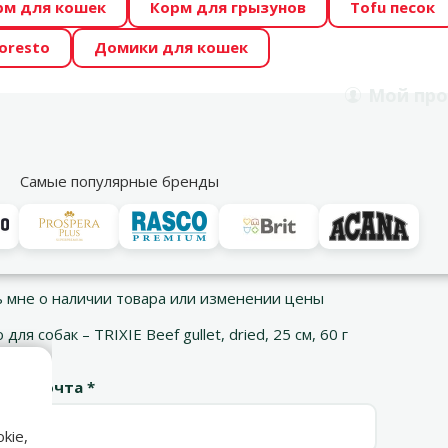
рм для кошек
Корм для грызунов
Tofu песок
 Zoo предлагает отличные цены на ТОП-овые корма! 🍖
oresto
Домики для кошек
DA ŪSAIŅI”! Возможно Твой питомец станет звездой 20
Мой
про
Поиск
рнет-магазин
Акции
Магазины
Услуги
Со
39
Самые популярные бренды
 цены
Сообщить мне о наличии товара или изменении цены
 мне о наличии товара или изменении цены
для собак – TRIXIE Beef gullet, dried, 25 см, 60 г
ная почта *
kie,