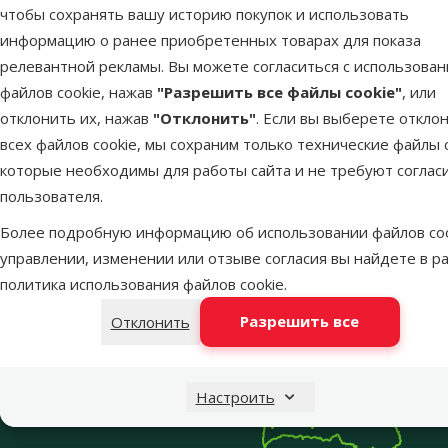
чтобы сохранять вашу историю покупок и использовать
От
информацию о ранее приобретенных товарах для показа
релевантной рекламы. Вы можете согласиться с использова
файлов cookie, нажав
"Разрешить все файлы cookie"
, или
отклонить их, нажав
"Отклонить"
. Если вы выберете откло
всех файлов cookie, мы сохраним только технические файлы c
которые необходимы для работы сайта и не требуют соглас
пользователя.
Напиши нам
Звони – 26 100 502
Более подробную информацию об использовании файлов coo
eveikals@dinozoo.lv
Пн.–Пт. 9:00 – 17:00
управлении, изменении или отзыве согласия вы найдете в р
Меню в футере
политика использования файлов cookie
.
Интернет-магазин
Разрешить все
Отклонить
Настроить
Dino