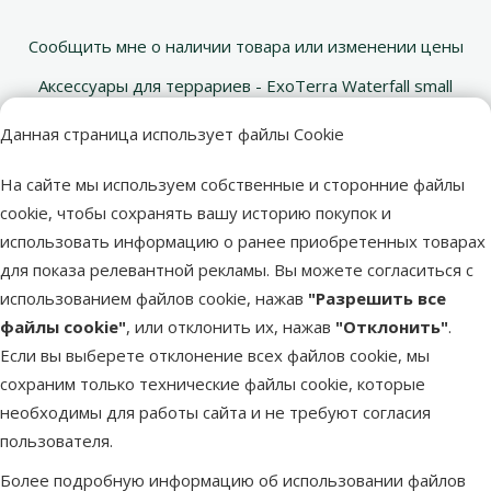
Сообщить мне о наличии товара или изменении цены
Аксессуары для террариев - ExoTerra Waterfall small
Электронная почта *
Данная страница использует файлы Cookie
На сайте мы используем собственные и сторонние файлы
cookie, чтобы сохранять вашу историю покупок и
Отослать
использовать информацию о ранее приобретенных товарах
для показа релевантной рекламы. Вы можете согласиться с
использованием файлов cookie, нажав
"Разрешить все
файлы cookie"
, или отклонить их, нажав
"Отклонить"
.
Если вы выберете отклонение всех файлов cookie, мы
Напиши нам
Звони – 26 100 502
сохраним только технические файлы cookie, которые
eveikals@dinozoo.lv
Пн.–Пт. 9:00 – 17:00
необходимы для работы сайта и не требуют согласия
пользователя.
Свяжись с нами
Посети
Более подробную информацию об использовании файлов
Открыть чат
один из наших магазинов