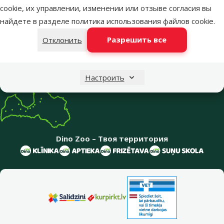
cookie, их управлении, изменении или отзыве согласия вы
Меню в футере
найдете в разделе
политика использования файлов cookie
.
Интернет-магазин
Разрешить все
Отклонить
Информация о компании
Настроить
Dino Zoo – Твоя территория