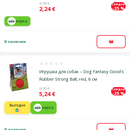
Исходная цена
2,99 €
Скидка
Цена
2,24 €
-25 %
марка
В наличии
В корзи
Оценка 0%
Игрушка для собак – Dog Fantasy Good's
Rubber Strong Ball, red, 6 см
Исходная цена
6,99 €
Скидка
Цена
5,24 €
-25 %
Выгодно
марка
🛍️
В наличии