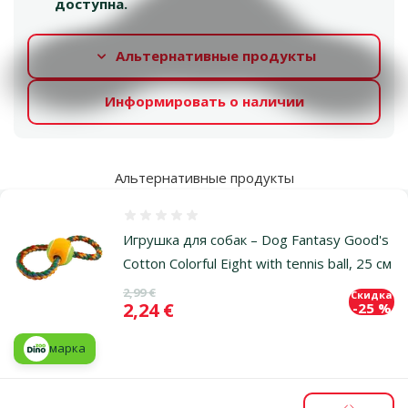
доступна.
Альтернативные продукты
Информировать о наличии
Альтернативные продукты
Оценка 0%
Игрушка для собак – Dog Fantasy Good's
Cotton Colorful Eight with tennis ball, 25 см
Исходная цена
2,99 €
Скидка
Цена
2,24 €
-25 %
марка