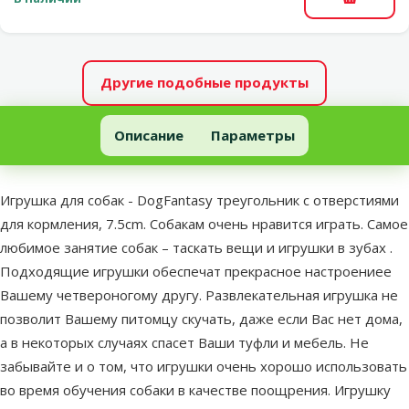
В корзи
Другие подобные продукты
Игрушка для собак - DogFantasy треугольник с отверстиями д
Описание
Параметры
В начало страницы
superzoo.product.detail.content
Игрушка для собак - DogFantasy треугольник с отверстиями
для кормления, 7.5cm. Собакам очень нравится играть. Самое
любимое занятие собак – таскать вещи и игрушки в зубах .
Подходящие игрушки обеспечат прекрасное настроениее
Вашему четвероногому другу. Развлекательная игрушка не
позволит Вашему питомцу скучать, даже если Вас нет дома,
а в некоторых случаях спасет Ваши туфли и мебель. Не
забывайте и о том, что игрушки очень хорошо использовать
во время обучения собаки в качестве поощрения. Игрушку