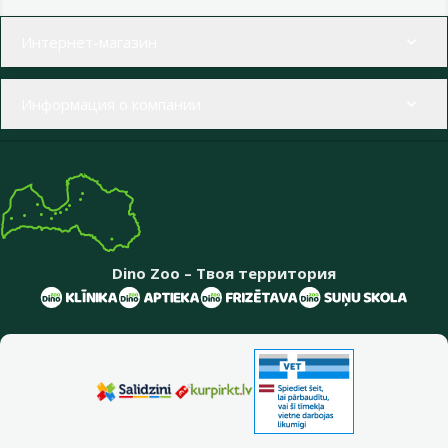
Меню в футере
Интернет-магазин
Информация о компании
Dino Zoo – Твоя территория