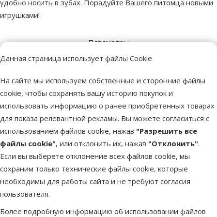
удобно носить в зубах. Порадуйте Вашего питомца новыми
игрушками!
Параметры
Размер собаки
Средняя
Данная страница использует файлы Cookie
Возраст собаки
Взрослая собака
Материал
Резина
На сайте мы используем собственные и сторонние файлы
Цвет
Разноцветный
cookie, чтобы сохранять вашу историю покупок и
Длина
7,5 cm
использовать информацию о ранее приобретенных товарах
Бренд
Dog Fantasy
для показа релевантной рекламы. Вы можете согласиться с
Номер в каталоге
72293
использованием файлов cookie, нажав
"Разрешить все
файлы cookie"
, или отклонить их, нажав
"Отклонить"
.
Лучшее для твоего питомца
Если вы выберете отклонение всех файлов cookie, мы
Dino Zoo рекомендует
сохраним только технические файлы cookie, которые
необходимы для работы сайта и не требуют согласия
пользователя.
Более подробную информацию об использовании файлов