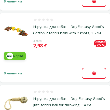
В наличии
В корзи
Оценка 0%
Игрушка для собак – DogFantasy Good's
Cotton 2 tennis balls with 2 knots, 35 см
Исходная цена
3,99 €
Скидка
Цена
2,98 €
-25 %
марка
В наличии
В корзи
Оценка 0%
Игрушка для собак – Dog Fantasy Good's
Jute tennis ball for throwing, 34 см