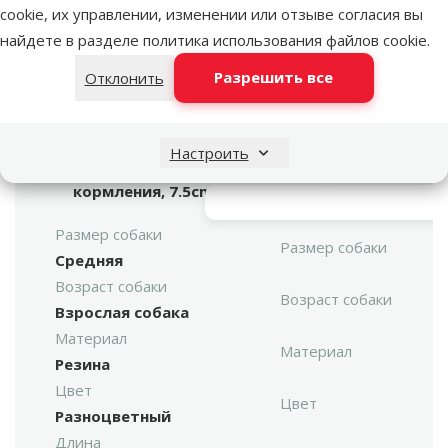
cookie, их управлении, изменении или отзыве согласия вы
найдете в разделе
политика использования файлов cookie
.
марка
Разрешить все
Отклонить
Игрушка для собак -
DogFantasy
Поиск продукта
треугольник с
Настроить
Vy
отверстиями для
кормления, 7.5cm
Размер собаки
Размер собаки
Средняя
Возраст собаки
Возраст собаки
Взрослая собака
Материал
Материал
Резина
Цвет
Цвет
Разноцветный
Длина