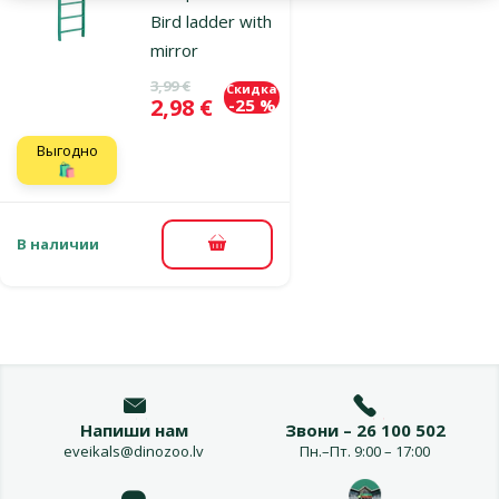
Bird ladder with
mirror
Исходная цена
3,99 €
Скидка
Цена
2,98 €
-25 %
Выгодно
🛍️
В наличии
В корзину
Напиши нам
Звони – 26 100 502
eveikals@dinozoo.lv
Пн.–Пт. 9:00 – 17:00