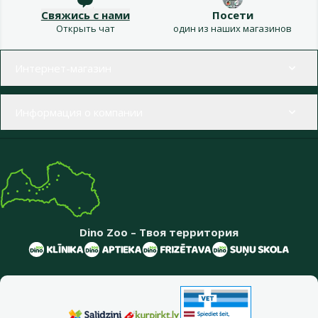
Свяжись с нами
Посети
Открыть чат
один из наших магазинов
Меню в футере
Интернет-магазин
Информация о компании
Dino Zoo – Твоя территория