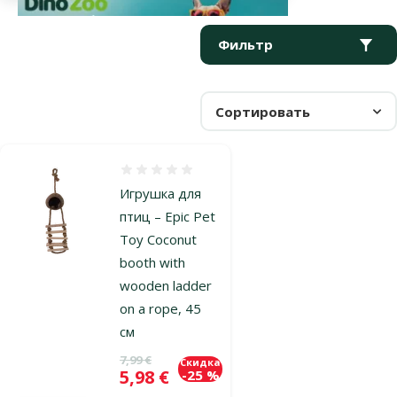
Параметрический фильтр
Выбранные фильтры
Продукты в категории Веревки и лесенки
Фильтр
Сортировать
Оценка 0%
Игрушка для
птиц – Epic Pet
Toy Coconut
booth with
wooden ladder
on a rope, 45
см
Исходная цена
7,99 €
Скидка
Цена
5,98 €
-25 %