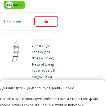
марка
В наличии
В корзину
Оценка 0%
Лестница в
клетку для
птиц – Trixie,
Natural Living
rope ladder, 3
rungs/40 см
Исходная цена
5,99 €
Скидка
Цена
4,48 €
Данная страница использует файлы Cookie
-25 %
На сайте мы используем собственные и сторонние файлы
В наличии
cookie, чтобы сохранять вашу историю покупок и
В корзину