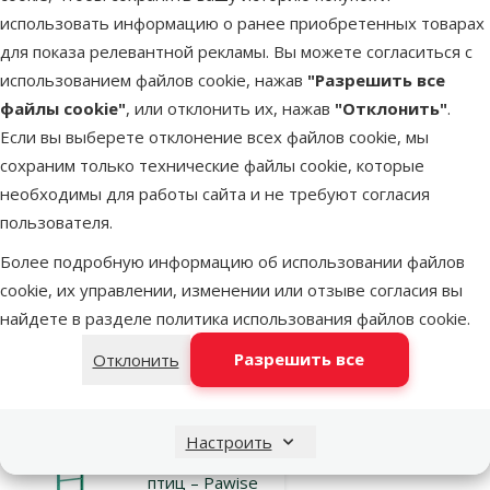
использовать информацию о ранее приобретенных товарах
для показа релевантной рекламы. Вы можете согласиться с
Оценка 0%
использованием файлов cookie, нажав
"Разрешить все
Деревянная
файлы cookie"
, или отклонить их, нажав
"Отклонить"
.
лесенка для
Если вы выберете отклонение всех файлов cookie, мы
птиц – Trixie
сохраним только технические файлы cookie, которые
Wooden
необходимы для работы сайта и не требуют согласия
Ladders, 36 см
пользователя.
Исходная цена
2,99 €
Скидка
Более подробную информацию об использовании файлов
Цена
2,24 €
-25 %
cookie, их управлении, изменении или отзыве согласия вы
найдете в разделе
политика использования файлов cookie
.
В наличии
В корзину
Разрешить все
Отклонить
Оценка 0%
Настроить
Игрушка для
птиц – Pawise