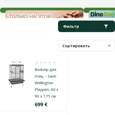
Текущие события
Параметрический фильтр
Выбранные фильтры
Продукты в категории Для розелл
Фильтр
Сортировать
Оценка 0%
Вольер для
птиц – Savic
Wellington
Playpen, 60 x
90 x 175 см
Цена
699 €