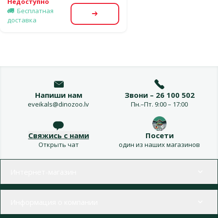
Недоступно
Бесплатная
Посмотреть
доставка
Напиши нам
Звони – 26 100 502
eveikals@dinozoo.lv
Пн.–Пт. 9:00 – 17:00
Свяжись с нами
Посети
Открыть чат
один из наших магазинов
Меню в футере
Интернет-магазин
Информация о компании