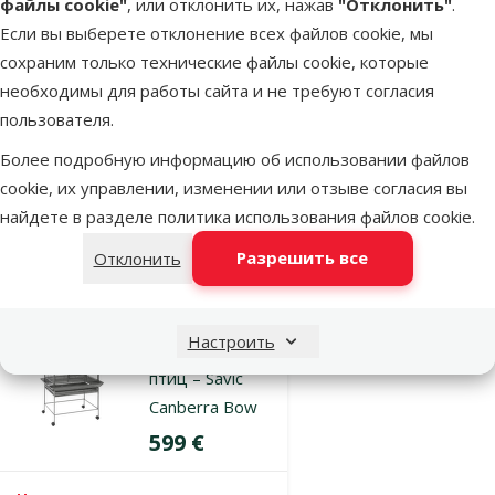
Клетка для
файлы cookie"
, или отклонить их, нажав
"Отклонить"
.
птиц – Primo
Если вы выберете отклонение всех файлов cookie, мы
60 Open
сохраним только технические файлы cookie, которые
Empire Knock
необходимы для работы сайта и не требуют согласия
Down
пользователя.
Цена
169 €
Более подробную информацию об использовании файлов
cookie, их управлении, изменении или отзыве согласия вы
Недоступно
найдете в разделе
политика использования файлов cookie
.
Бесплатная
Посмотреть
доставка
Разрешить все
Отклонить
Оценка 0%
Настроить
Вольер для
птиц – Savic
Canberra Bow
Цена
599 €