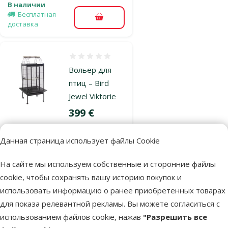
В наличии
Бесплатная
В корзину
доставка
Оценка 0%
Вольер для
птиц – Bird
Jewel Viktorie
Цена
399 €
марка
Данная страница использует файлы Cookie
В наличии
На сайте мы используем собственные и сторонние файлы
Бесплатная
cookie, чтобы сохранять вашу историю покупок и
В корзину
доставка
использовать информацию о ранее приобретенных товарах
для показа релевантной рекламы. Вы можете согласиться с
использованием файлов cookie, нажав
"Разрешить все
Оценка 0%