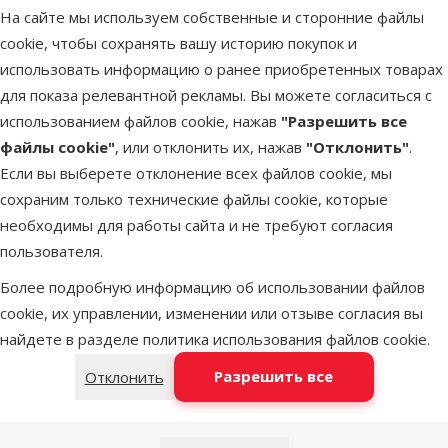
На сайте мы используем собственные и сторонние файлы
cookie, чтобы сохранять вашу историю покупок и
Latvijas Pasts пакомат
во вторник
использовать информацию о ранее приобретенных товарах
для показа релевантной рекламы. Вы можете согласиться с
использованием файлов cookie, нажав
"Разрешить все
DPD Pickup tīkls
во вторник
файлы cookie"
, или отклонить их, нажав
"Отклонить"
.
Если вы выберете отклонение всех файлов cookie, мы
LATVIJAS PASTS почтовое
сохраним только технические файлы cookie, которые
во вторник
отделение
необходимы для работы сайта и не требуют согласия
пользователя.
Более подробную информацию об использовании файлов
OMNIVA пакоматы
во вторник
cookie, их управлении, изменении или отзыве согласия вы
найдете в разделе
политика использования файлов cookie
.
Добавить в корзину
Разрешить все
Отклонить