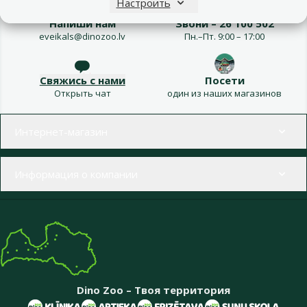
Настроить
Напиши нам
Звони – 26 100 502
eveikals@dinozoo.lv
Пн.–Пт. 9:00 – 17:00
Свяжись с нами
Посети
Открыть чат
один из наших магазинов
Меню в футере
Интернет-магазин
Информация о компании
Dino Zoo – Твоя территория