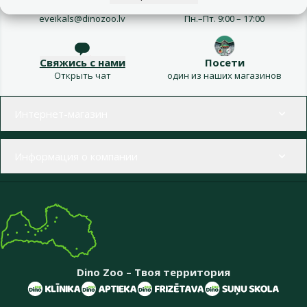
Напиши нам
Звони – 26 100 502
eveikals@dinozoo.lv
Пн.–Пт. 9:00 – 17:00
Свяжись с нами
Посети
Открыть чат
один из наших магазинов
Меню в футере
Интернет-магазин
Информация о компании
Dino Zoo – Твоя территория