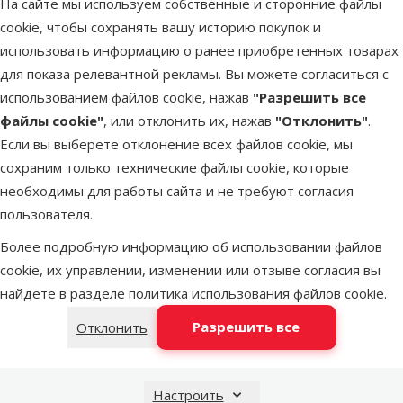
На сайте мы используем собственные и сторонние файлы
Latvijas Pasts пакомат
во вторник
cookie, чтобы сохранять вашу историю покупок и
использовать информацию о ранее приобретенных товарах
для показа релевантной рекламы. Вы можете согласиться с
DPD Pickup tīkls
во вторник
использованием файлов cookie, нажав
"Разрешить все
файлы cookie"
, или отклонить их, нажав
"Отклонить"
.
Если вы выберете отклонение всех файлов cookie, мы
LATVIJAS PASTS почтовое
во вторник
сохраним только технические файлы cookie, которые
отделение
необходимы для работы сайта и не требуют согласия
пользователя.
OMNIVA пакоматы
во вторник
Более подробную информацию об использовании файлов
cookie, их управлении, изменении или отзыве согласия вы
найдете в разделе
политика использования файлов cookie
.
Добавить в корзину
Разрешить все
Отклонить
Настроить