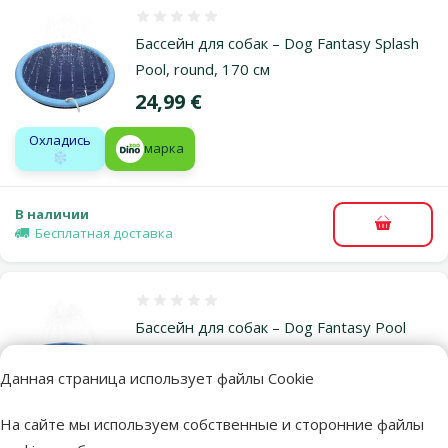
Оценка 0%
Бассейн для собак – Dog Fantasy Splash
Pool, round, 170 см
Цена
24,99 €
Охладись
марка
❄️
В наличии
В корзи
Бесплатная доставка
Оценка 0%
Бассейн для собак – Dog Fantasy Pool
with Water Jets, round, 80 x 20 см
Данная страница использует файлы Cookie
Исходная цена
24,99 €
Скидка
Цена
16,66 €
-33 %
На сайте мы используем собственные и сторонние файлы
Охладись
Выгодно