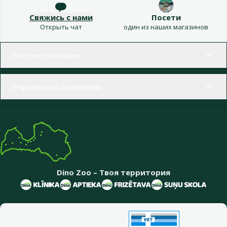
Свяжись с нами
Посети
Открыть чат
один из наших магазинов
Меню в футере
Интернет-магазин
Информация о компании
Dino Zoo – Твоя территория