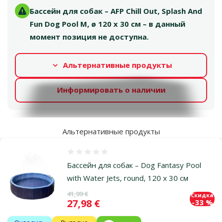
Бассейн для собак – AFP Chill Out, Splash And
Fun Dog Pool M, ø 120 x 30 см – в данный
момент позиция не доступна.
Альтернативные продукты
Информировать о наличии
Альтернативные продукты
Оценка 0%
Бассейн для собак – Dog Fantasy Pool
with Water Jets, round, 120 x 30 см
Исходная цена
41,99 €
Скидка
Цена
27,98 €
-33 %