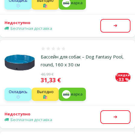
Охладись
Выгодно
марка
❄️
🛍️
Недоступно
Посмот
Бесплатная доставка
Оценка 0%
Бассейн для собак – Dog Fantasy Pool,
round, 160 x 30 см
Исходная цена
46,99 €
Скидка
Цена
31,33 €
-33 %
Охладись
Выгодно
марка
❄️
🛍️
Недоступно
Посмот
Бесплатная доставка