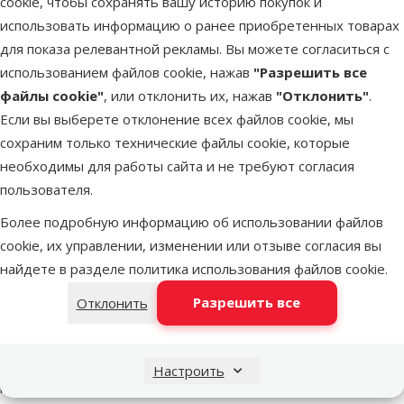
cookie, чтобы сохранять вашу историю покупок и
марка
❄️
🛍️
использовать информацию о ранее приобретенных товарах
для показа релевантной рекламы. Вы можете согласиться с
В наличии
использованием файлов cookie, нажав
"Разрешить все
В корзи
файлы cookie"
, или отклонить их, нажав
"Отклонить"
.
Если вы выберете отклонение всех файлов cookie, мы
сохраним только технические файлы cookie, которые
Другие подобные продукты
необходимы для работы сайта и не требуют согласия
пользователя.
Бассейн для собак – AFP Chill Out, Splash And Fun Dog Pool M, ø 12
Описание
Параметры
В начало страницы
Более подробную информацию об использовании файлов
cookie, их управлении, изменении или отзыве согласия вы
найдете в разделе
политика использования файлов cookie
.
superzoo.product.detail.content
Бассейн для собак – AFP Chill Out, Splash And Fun Dog Pool M, ø
120 x 30 см
Разрешить все
Отклонить
Бассейн, который поможет вашей собаке освежиться в
жаркий летний день.
Изготовлен из безопасного для животных и чрезвычайно
Настроить
прочного ПВХ-материала;