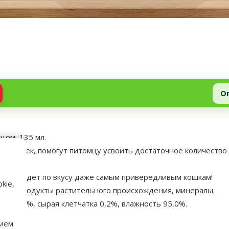
О
нцом, 135 мл.
ых кошек, помогут питомцу усвоить достаточное количество
рый подойдет по вкусу даже самым привередливым кошкам!
kie,
тунца, продукты растительного происхождения, минералы.
ола 1,1%, сырая клетчатка 0,2%, влажность 95,0%.
нием