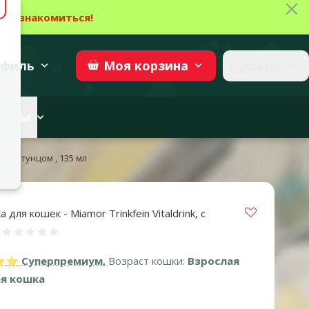
Зак
→
Ознакомиться!
27
→
Участвовать
superzoo.ch
филь
Русский
Моя
корзина
веты
ink, с тунцом , 135 мл
Vložit do 
для кошек - Miamor Trinkfein Vitaldrink, с
Оценка 0%
 Суперпремиум,
Возраст кошки:
Взрослая
я кошка