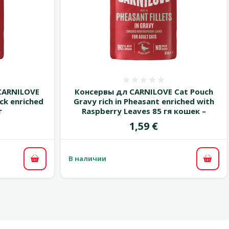
 0%
Оценка 0%
CARNILOVE
Консервы дл CARNILOVE Cat Pouch
uck enriched
Gravy rich in Pheasant enriched with
г
Raspberry Leaves 85 гя кошек –
Цена
1,59 €
В наличии
В корзину
В ко