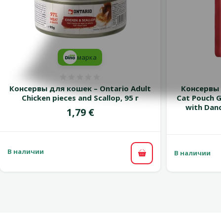
марка
Оценка 0%
Консервы для кошек – Ontario Adult
Консервы 
Chicken pieces and Scallop, 95 г
Cat Pouch G
with Dand
Цена
1,79 €
В наличии
В наличии
В корзину