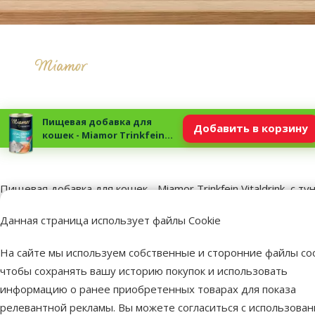
Пищевая добавка для
Добавить в корзину
кошек - Miamor Trinkfein
Vitaldrink, с тунцом , 135 мл
superzoo.product.detail.content
Пищевая добавка для кошек - Miamor Trinkfein Vitaldrink, с ту
Жидкие консервы с небольшими кусочками тунца для взросл
Данная страница использует файлы Cookie
мочевыводящих путей.
В составе Vitaldrink вкусный и сочный мясной бульон, кото
На сайте мы используем собственные и сторонние файлы coo
Состав: 91% бульон, 3,5% филе куриной грудки, 1,5% филе 
чтобы сохранять вашу историю покупок и использовать
Аналитический состав:
Сырой белок 2,8%, жиры 0,4%, сырая з
информацию о ранее приобретенных товарах для показа
релевантной рекламы. Вы можете согласиться с использова