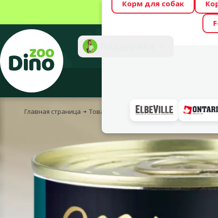
Корм для собак
Ко
Весь месяц Dino
F
Фотоконкурс “GA
Поддержка
Инте
Главная страница
Товары для кошек
Корм и лакомства