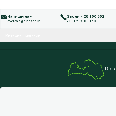
Напиши нам
Звони – 26 100 502
eveikals@dinozoo.lv
Пн.–Пт. 9:00 – 17:00
Меню в футере
Интернет-магазин
Dino