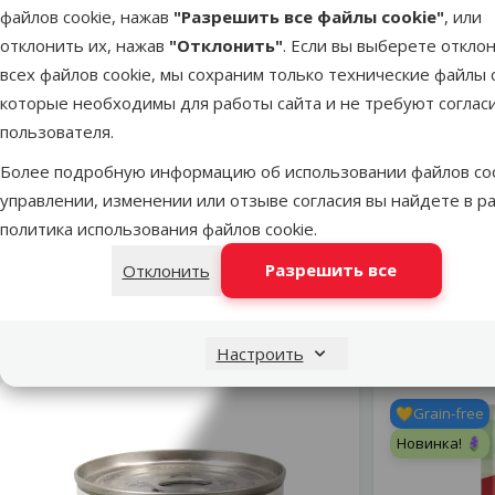
файлов cookie, нажав
"Разрешить все файлы cookie"
, или
Пар
отклонить их, нажав
"Отклонить"
. Если вы выберете откло
Состояние здоровья
Без
всех файлов cookie, мы сохраним только технические файлы c
Состав и вкус
которые необходимы для работы сайта и не требуют соглас
Качество
⭐
пользователя.
Вес продукта
Вид консерв
Более подробную информацию об использовании файлов coo
Возраст кошки
Взросла
управлении, изменении или отзыве согласия вы найдете в р
Вес упаковки
политика использования файлов cookie
.
Для кастрированных и стерилизованных кошек
Разрешить все
Отклонить
Бренд
Номер в каталоге
EAN
Настроить
💛Grain-free
Новинка! 🪻