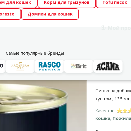
рм для кошек
Корм для грызунов
Tofu песок
 Zoo предлагает отличные цены на ТОП-овые корма! 🍖
oresto
Домики для кошек
DA ŪSAIŅI”! Возможно Твой питомец станет звездой 20
Мой
про
Поиск
рнет-магазин
Акции
Магазины
Услуги
Со
39
Самые популярные бренды
Консервы для кошек
Для взрослых кошек
Miamor Trinkfein Vitaldr
Пищевая добавка 
тунцом , 135 мл
Качество:
⭐⭐⭐⭐
кошка, Пожила