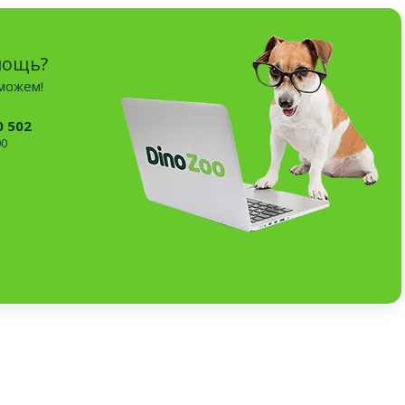
мощь?
оможем!
0 502
00