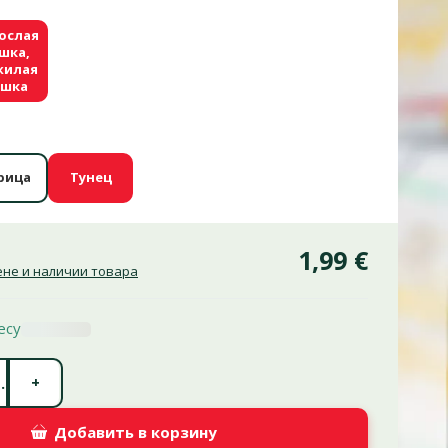
ослая
шка,
жилая
ошка
рица
Тунец
1,99 €
не и наличии товара
есу
Количество штук *
+
.
Добавить в корзину