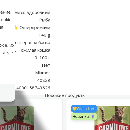
аметры
нение
 проблем со здоровьем
ookie,
Рыба
ия
⭐⭐⭐ Суперпремиум
140 g
Консервная банка
kie, их
я кошка, Пожилая кошка
азделе
0–100 г
Нет
Miamor
40829
4000158743626
Похожие продукты
💛Grain-free
Новинка! 🪻