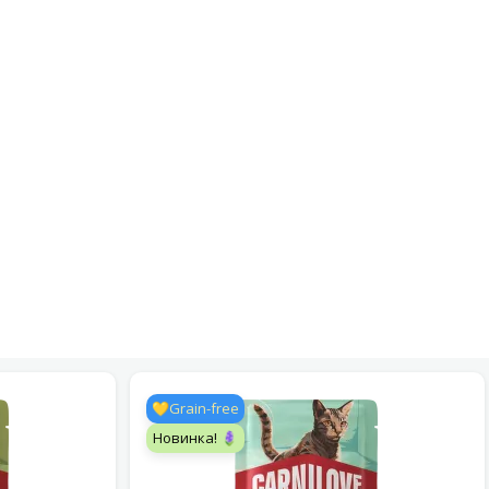
💛Grain-free
Новинка! 🪻