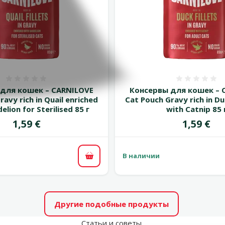
Оценка 0%
Оценка
для кошек – CARNILOVE
Консервы для кошек – 
ravy rich in Quail enriched
Cat Pouch Gravy rich in D
elion for Sterilised 85 г
with Catnip 85 
Цена
Цена
1,59 €
1,59 €
В наличии
В корзину
Другие подобные продукты
Статьи и советы