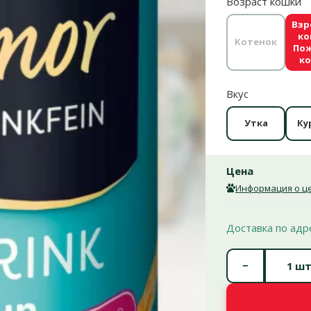
Возраст кошки
Взр
ко
Котенок
По
к
Вкус
Утка
Ку
Цена
Информация о це
Доставка по адр
−
шт