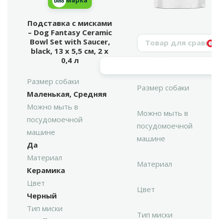
марка
Подставка с мисками
– Dog Fantasy Ceramic
Поиск продукта
Bowl Set with Saucer,
Vy
black, 13 x 5,5 см, 2 x
0,4 л
Размер собаки
Размер собаки
Маленькая, Средняя
Можно мыть в
Можно мыть в
посудомоечной
посудомоечной
машине
машине
Да
Материал
Материал
Керамика
Цвет
Цвет
Черный
Тип миски
Тип миски