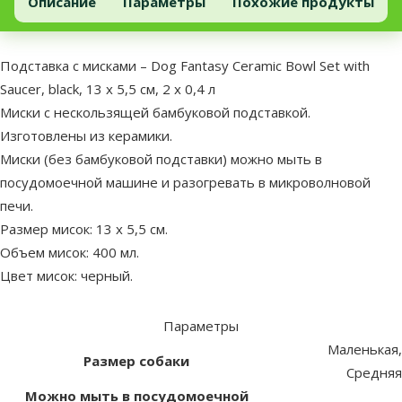
Подставка с мисками – Dog Fantasy Ceramic Bowl Set with Saucer, bl
Добавить в корзину
Описание
Параметры
Похожие продукты
В начало страницы
superzoo.product.detail.content
Подставка с мисками – Dog Fantasy Ceramic Bowl Set with
Saucer, black, 13 x 5,5 см, 2 x 0,4 л
Миски с нескользящей бамбуковой подставкой.
Изготовлены из керамики.
Миски (без бамбуковой подставки) можно мыть в
посудомоечной машине и разогревать в микроволновой
печи.
Размер мисок: 13 x 5,5 см.
Объем мисок: 400 мл.
Цвет мисок: черный.
Параметры
Маленькая,
Размер собаки
Средняя
Можно мыть в посудомоечной