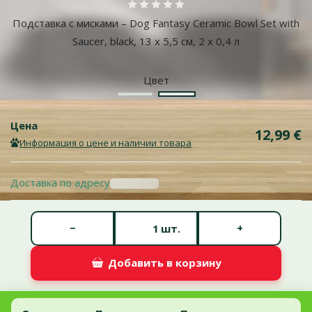
Оценка 0%
Подставка с мисками – Dog Fantasy Ceramic Bowl Set with
Saucer, black, 13 x 5,5 см, 2 x 0,4 л
Цвет
Белый
Черный
Цена
12,99 €
Информация о цене и наличии товара
Доставка по адресу
Количество штук *
−
+
шт.
Добавить в корзину