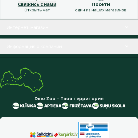
Свяжись с нами
Посети
Открыть чат
один из наших магазинов
Меню в футере
Интернет-магазин
Информация о компании
Dino Zoo – Твоя территория