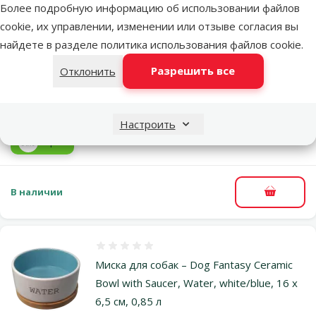
Предыдущая страница
Следующая страница
Перейти на страницу 1
Перейти на страницу 2
Перейти на страницу 3
Перейти на страницу 4
Более подробную информацию об использовании файлов
Похожие продукты
cookie, их управлении, изменении или отзыве согласия вы
найдете в разделе
политика использования файлов cookie
.
Оценка 0%
Разрешить все
Подставка с мисками – Dog Fantasy
Отклонить
Stainless Steel Bowl Set, 2 x 1,73 л, 21 см
Цена
9,99 €
Настроить
марка
В наличии
В корзи
Оценка 0%
Миска для собак – Dog Fantasy Ceramic
Bowl with Saucer, Water, white/blue, 16 x
6,5 см, 0,85 л