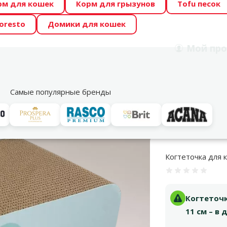
рм для кошек
Корм для грызунов
Tofu песок
 Zoo предлагает отличные цены на ТОП-овые корма! 🍖
oresto
Домики для кошек
DA ŪSAIŅI”! Возможно Твой питомец станет звездой 20
Мой
про
Поиск
рнет-магазин
Акции
Магазины
Услуги
Со
39
Самые популярные бренды
и
Когтеточки
MAGIC CAT Elephant, 41 x 23 x 11 см
Когтеточка для к
Оценка 0%
Когтеточк
11 см – в