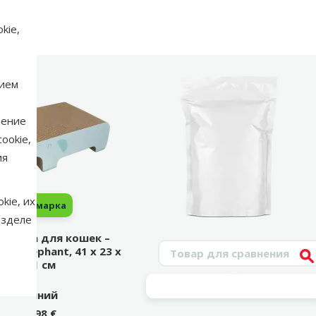
kie,
нием
нение
ookie,
ия
kie, их
марка
азделе
еточка для кошек –
Поиск продукта
AT Elephant, 41 x 23 x
V
11 см
Синий
9,98 €