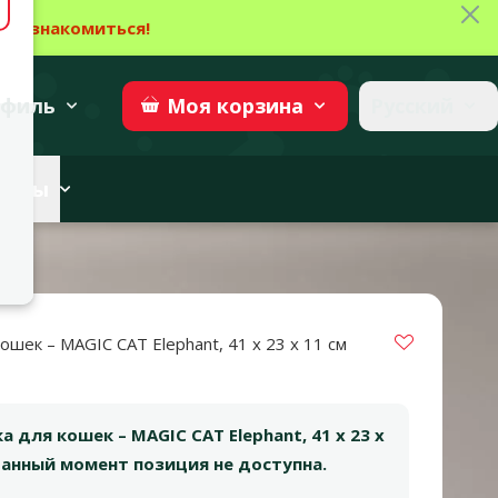
Зак
→
Ознакомиться!
27
→
Участвовать
superzoo.ch
филь
Русский
Моя
корзина
веты
Vložit do 
ошек – MAGIC CAT Elephant, 41 x 23 x 11 см
а для кошек – MAGIC CAT Elephant, 41 x 23 x
 данный момент позиция не доступна.