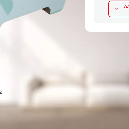
А
й
Альтернативные продукты