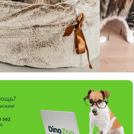
мощь?
оможем!
0 502
00