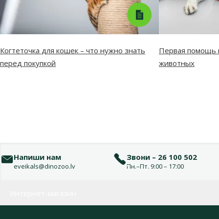
Когтеточка для кошек – что нужно знать
Первая помощь п
перед покупкой
животных
Напиши нам
Звони – 26 100 502
eveikals@dinozoo.lv
Пн.–Пт. 9:00 – 17:00
Меню в футере
Интернет-магазин