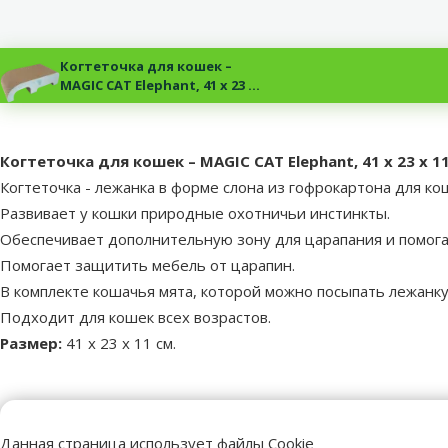
Когтеточка для кошек –
MAGIC CAT Elephant, 41 x 23 x
11 см
superzoo.product.detail.content
Когтеточка для кошек – MAGIC CAT Elephant, 41 x 23 x 1
Когтеточка - лежанка в форме слона из гофрокартона для ко
Развивает у кошки природные охотничьи инстинкты.
Обеспечивает дополнительную зону для царапания и помогае
Помогает защитить мебель от царапин.
В комплекте кошачья мята, которой можно посыпать лежанку
Подходит для кошек всех возрастов.
Размер:
41 x 23 x 11 см.
Пар
Цвет
Синий
Данная страница использует файлы Cookie