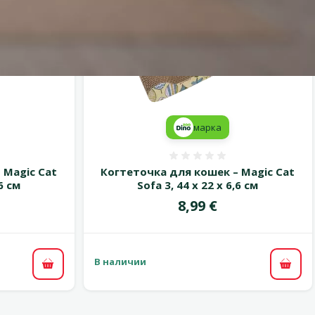
марка
 0%
Оценка 0%
 Magic Cat
Когтеточка для кошек – Magic Cat
,6 см
Sofa 3, 44 x 22 x 6,6 см
Цена
8,99 €
В наличии
В корзину
В ко