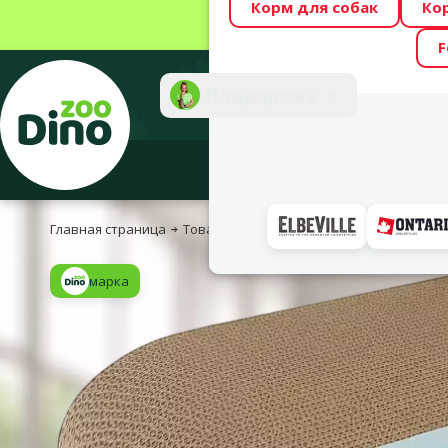
Корм для собак
Ко
Весь месяц Dino
F
Фотоконкурс “GA
Поддержка
Инте
Главная страница
Товары для кошек
Когтеточки и домик
марка