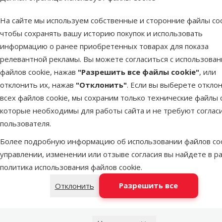
Бренд
Magic Cat
Номер в каталоге
43607
На сайте мы используем собственные и сторонние файлы coo
EAN
8595681808578
чтобы сохранять вашу историю покупок и использовать
информацию о ранее приобретенных товарах для показа
релевантной рекламы. Вы можете согласиться с использова
Лучшее для твоего питомца
файлов cookie, нажав
"Разрешить все файлы cookie"
, или
отклонить их, нажав
"Отклонить"
. Если вы выберете откло
Dino Zoo рекомендует
всех файлов cookie, мы сохраним только технические файлы c
Продукт
Лучшее для твоего питомца
которые необходимы для работы сайта и не требуют соглас
пользователя.
Dino Zoo рекомендует
Более подробную информацию об использовании файлов coo
управлении, изменении или отзыве согласия вы найдете в р
политика использования файлов cookie
.
Когт
MAGIC C
Разрешить все
Отклонить
Цвет
Цена