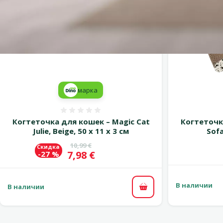
марка
Оценка 0%
Когтеточка для кошек – Magic Cat
Когтеточк
Julie, Beige, 50 x 11 x 3 см
Sofa
Исходная цена
10,99 €
Скидка
Цена
7,98 €
-27 %
В наличии
В наличии
В корзину