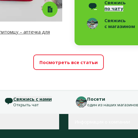
Свяжись
по чату
Свяжись
с магазином
итомцу – аптечка для
Посмотреть все статьи
Свяжись с нами
Посети
Открыть чат
один из наших магазино
Информация о компании