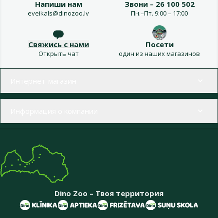
Напиши нам
Звони – 26 100 502
eveikals@dinozoo.lv
Пн.–Пт. 9:00 – 17:00
Свяжись с нами
Посети
Открыть чат
один из наших магазинов
Меню в футере
Интернет-магазин
Информация о компании
Dino Zoo – Твоя территория