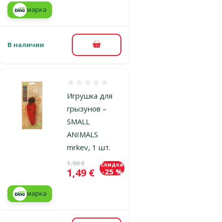
марка
В наличии
В корзину
Оценка 0%
Игрушка для
грызунов –
SMALL
ANIMALS
mrkev, 1 шт.
Исходная цена
1,99 €
Скидка
Цена
1,49 €
-25 %
марка