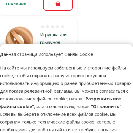
В наличии
В корзину
Оценка 0%
Игрушка для
грызунов –
Trixie Slat ball
Данная страница использует файлы Cookie
with bell, 6 см
Исходная цена
3,99 €
На сайте мы используем собственные и сторонние файлы
Скидка
Цена
2,98 €
-25 %
cookie, чтобы сохранять вашу историю покупок и
использовать информацию о ранее приобретенных товарах
для показа релевантной рекламы. Вы можете согласиться с
В наличии
В корзину
использованием файлов cookie, нажав
"Разрешить все
файлы cookie"
, или отклонить их, нажав
"Отклонить"
.
Если вы выберете отклонение всех файлов cookie, мы
Оценка 0%
сохраним только технические файлы cookie, которые
Игрушка для
необходимы для работы сайта и не требуют согласия
грызунов –