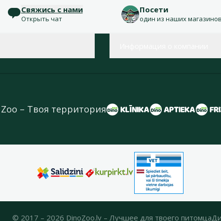
Свяжись с нами
Посети
Открыть чат
один из наших магазино
Информация о компании
 Zoo – Твоя территория
© 2017 – 2026 DinoZoo.lv – Лучшее для твоего питомца
Ди