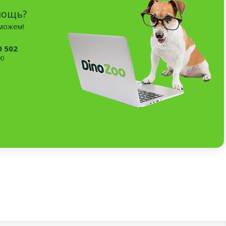
мощь?
оможем!
0 502
00