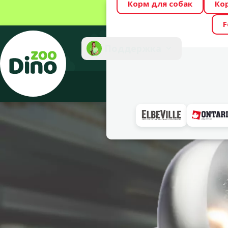
Корм для собак
Ко
Весь месяц Dino
F
Фотоконкурс “GA
Поддержка
Инте