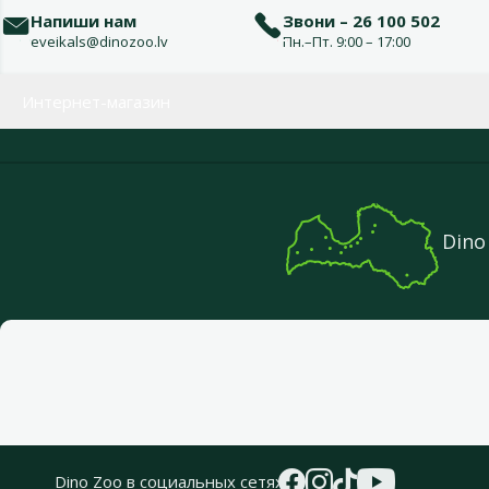
Напиши нам
Звони – 26 100 502
eveikals@dinozoo.lv
Пн.–Пт. 9:00 – 17:00
Меню в футере
Интернет-магазин
Dino
Dino Zoo в социальных сетях