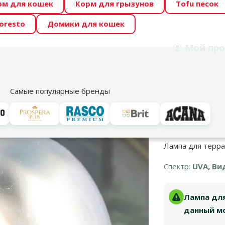
рм для кошек
Корм для грызунов
Tofu песок
 Zoo предлагает отличные цены на ТОП-овые корма! 🍖
oresto
Домики для кошек
DA ŪSAIŅI”! Возможно Твой питомец станет звездой 20
Мой
про
Поиск
рнет-магазин
Акции
Магазины
Услуги
Со
39
Самые популярные бренды
Лампа для терра
Спектр:
UVA, Ви
Лампа для
данный мо