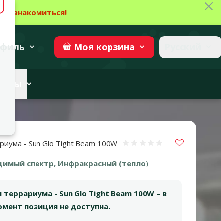
Зак
→
Ознакомиться!
27
→
Участвовать
superzoo.ch
филь
Русский
Моя
корзина
веты
Vložit do 
риума - Sun Glo Tight Beam 100W
Оценка 0%
димый спектр, Инфракрасный (тепло)
 террариума - Sun Glo Tight Beam 100W – в
мент позиция не доступна.