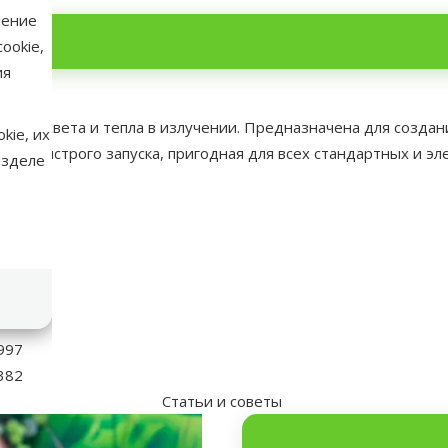
нение
ookie,
ия
больше света и тепла в излучении. Предназначена для созда
kie, их
мпа быстрого запуска, пригодная для всех стандартных и э
азделе
аметры
ло)
0 W
rra
997
382
Статьи и советы