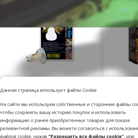
Оценка 0%
Лампа для террариума - Sun Glo
Лампочка 
Halogen, 35 W
Planet S
Данная страница использует файлы Cookie
Исходная цена
11,99 €
Скидка
Цена
5,98 €
-50 %
На сайте мы используем собственные и сторонние файлы coo
чтобы сохранять вашу историю покупок и использовать
информацию о ранее приобретенных товарах для показа
Недоступно
В наличии
Бесплатная
В корзину
релевантной рекламы. Вы можете согласиться с использова
файлов cookie, нажав
"Разрешить все файлы cookie"
, или