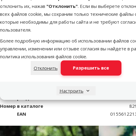
отклонить их, нажав
"Отклонить"
. Если вы выберете откло
Лампа для террариума -
всех файлов cookie, мы сохраним только технические файлы c
Sun Glo Tight Beam 100W
которые необходимы для работы сайта и не требуют соглас
пользователя.
superzoo.product.detail.content
Лампа для террариума - Sun Glo Tight Beam 100W - На 35% 
Более подробную информацию об использовании файлов coo
естественный вид. Освежающий натуральный белый свет. Ла
управлении, изменении или отзыве согласия вы найдете в р
в террариуме. Стимулирует репродуктивное поведение
политика использования файлов cookie
.
Разрешить все
Отклонить
Пар
Спектр
UVA, Видимый спектр, Инфракрасный (теп
Мощность (Ватт)
10
Настроить
Бренд
Exo Te
Номер в каталоге
82
EAN
015561221