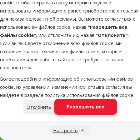
cookie, чтобы сохранять вашу историю покупок и
для всех стандартных и электронных стабилизаторов.
использовать информацию о ранее приобретенных товарах
Повышает температуру воздуха в террариуме. Стимулирует
для показа релевантной рекламы. Вы можете согласиться с
репродуктивное поведение
использованием файлов cookie, нажав
"Разрешить все
файлы cookie"
, или отклонить их, нажав
"Отклонить"
.
Параметры
Если вы выберете отклонение всех файлов cookie, мы
UVA, Видимый спектр, Инфракрасный
сохраним только технические файлы cookie, которые
Спектр
(тепло)
необходимы для работы сайта и не требуют согласия
Мощность
пользователя.
75 W
(Ватт)
Более подробную информацию об использовании файлов
Бренд
Exo Terra
cookie, их управлении, изменении или отзыве согласия вы
Номер в
80090
найдете в разделе
политика использования файлов cookie
.
каталоге
EAN
015561221320
Разрешить все
Отклонить
Статьи и советы
Необходима помощь?
Настроить
Свяжись с нами, мы поможем!