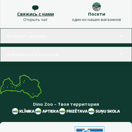
Свяжись с нами
Посети
Открыть чат
один из наших магазинов
Меню в футере
Интернет-магазин
Информация о компании
Dino Zoo – Твоя территория