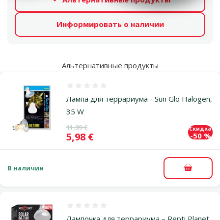
Информировать о наличии
Альтернативные продукты
Оценка 0%
Лампа для террариума - Sun Glo Halogen,
35 W
Исходная цена
11,99 €
Скидка
Цена
5,98 €
-50 %
В наличии
В корзи
Оценка 0%
Лампочка для террариума – Repti Planet