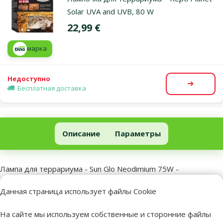
Solar UVA and UVB, 80 W
Цена
22,99 €
марка
Недоступно
Посмот
Бесплатная доставка
Лампа для террариума - Sun Glo Neodimium 75W
Описание
Параметры
В начало страницы
superzoo.product.detail.content
Лампа для террариума - Sun Glo Neodimium 75W -
Террариумная точечная лампа с повышенной рефлексией
Данная страница использует файлы Cookie
излучающая широкий спектр имитирующий дневной свет.
Придаёт террариуму естественный вид. Освежающий
На сайте мы используем собственные и сторонние файлы
натуральный белый свет. Лампа быстрого запуска, пригодная