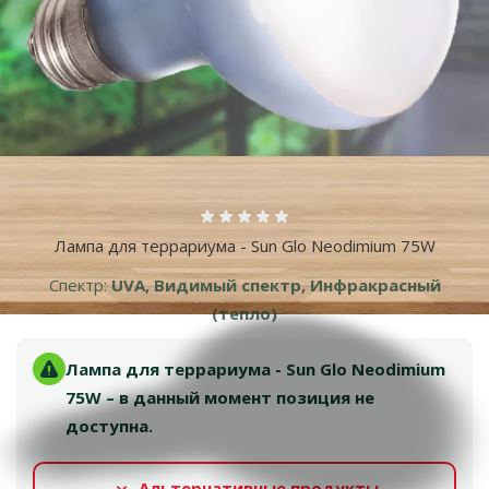
Больше фотографий
Оценка 0%
Лампа для террариума - Sun Glo Neodimium 75W
Спектр:
UVA, Видимый спектр, Инфракрасный
(тепло)
Лампа для террариума - Sun Glo Neodimium
75W – в данный момент позиция не
доступна.
Альтернативные продукты