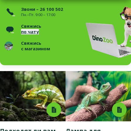
Звони – 26 100 502
Пн.–Пт. 9:00 – 17:00
Свяжись
по чату
Свяжись
с магазином
Подходят ли вам
Лампа для