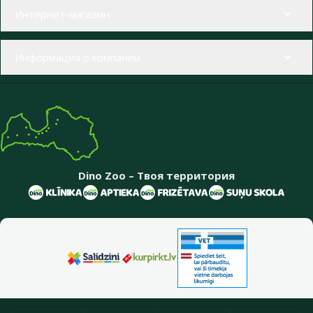
Меню в футере
Интернет-магазин
Информация о компании
Dino Zoo – Твоя территория