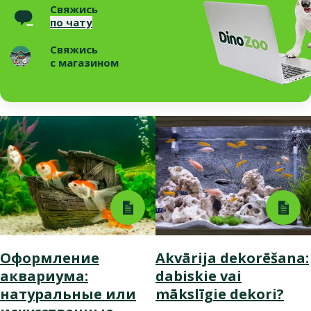
Свяжись
по чату
Свяжись
с магазином
Оформление
Akvārija dekorēšana:
аквариума:
dabiskie vai
натуральные или
mākslīgie dekori?