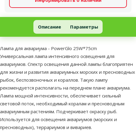
Информировать о наличии
Лампа для аквариума - PowerGlo 25W*75cm
Описание
Параметры
В начало страницы
superzoo.product.detail.content
Лампа для аквариума - PowerGlo 25W*75cm
Универсальная лампа интенсивного освещения для
аквариумов. Спектр освещения данной лампы благоприятен
для жизни и развития аквариумных морских и пресноводных
рыбок, беспозвоночных и кораллов. Такую лампу
рекомендуется располагать на переднем плане аквариума.
Лампа мощной интенсивности, обеспечивает сильный
световой поток, необходимый коралам и пресноводным
аквариумным растениям. Подчеркивает окраску рыб.
Используется для освещения аквариумов (морских и
пресноводных), террариумов и вивариев.