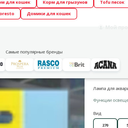
рм для кошек
Корм для грызунов
Tofu песок
 Zoo предлагает отличные цены на ТОП-овые корма! 🍖
oresto
Домики для кошек
DA ŪSAIŅI”! Возможно Твой питомец станет звездой 20
Мой
про
Поиск
рнет-магазин
Акции
Магазины
Услуги
Со
39
Самые популярные бренды
 и запасные части
Освещение для аквариума
LED освещение
Лампа для аквари
Функции освещ
Вид
270