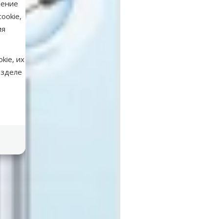
нение
ookie,
ия
kie, их
азделе