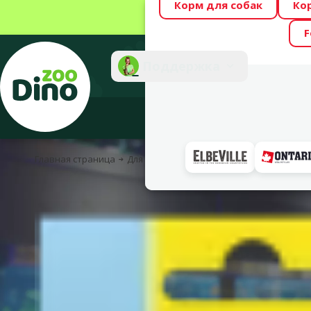
Корм для собак
Ко
Весь месяц Dino
F
Фотоконкурс “GA
Поддержка
Инте
Главная страница
Для рыбок
Аквариумное оборудование