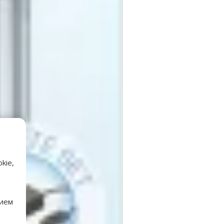
kie,
нием