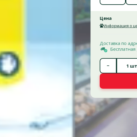
Цена
Информация о це
Доставка по адр
Бесплатная 
−
шт