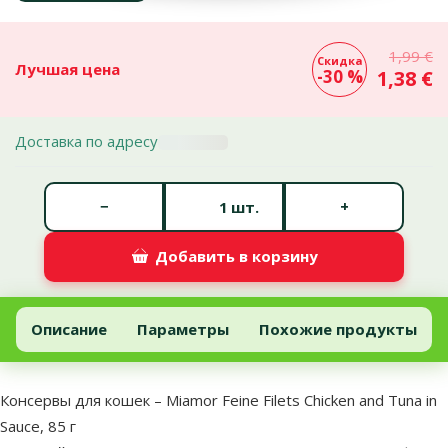
1,99 €
Скидка
Лучшая цена
-30 %
1,38 €
Доставка по адресу
Количество штук *
−
+
шт.
Добавить в корзину
Консервы для кошек – Miamor Feine Filets Chicken and Tuna in Sau
Добавить в корзину
Описание
Параметры
Похожие продукты
В начало страницы
superzoo.product.detail.content
Консервы для кошек – Miamor Feine Filets Chicken and Tuna in
Sauce, 85 г