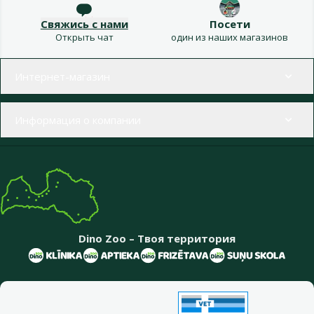
Свяжись с нами
Посети
Открыть чат
один из наших магазинов
Меню в футере
Интернет-магазин
Информация о компании
Dino Zoo – Твоя территория