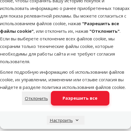
cookie, чтобы сохранять вашу историю покупок и
Оценка 0%
Консервы для кошек – Ontario Pouch
использовать информацию о ранее приобретенных товарах
Chicken and Crab in Broth, 80 г
для показа релевантной рекламы. Вы можете согласиться с
Цена
использованием файлов cookie, нажав
"Разрешить все
1,19 €
файлы cookie"
, или отклонить их, нажав
"Отклонить"
.
марка
Если вы выберете отклонение всех файлов cookie, мы
сохраним только технические файлы cookie, которые
необходимы для работы сайта и не требуют согласия
В наличии
В корзи
пользователя.
Более подробную информацию об использовании файлов
cookie, их управлении, изменении или отзыве согласия вы
Оценка 0%
найдете в разделе
политика использования файлов cookie
.
Консервы для кошек – Ontario Pouch
Tuna in Broth, 80 г
Разрешить все
Отклонить
Цена
1,19 €
марка
Настроить