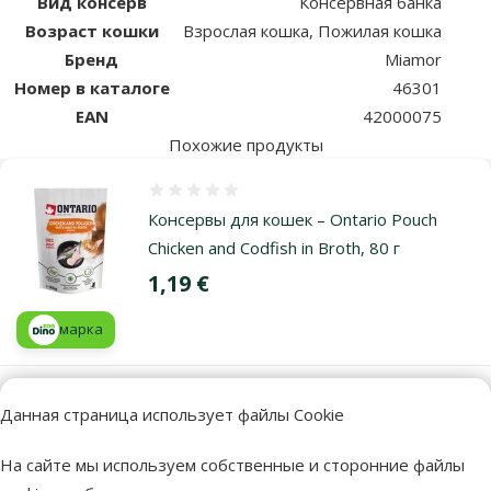
Вид консерв
Консервная банка
Возраст кошки
Взрослая кошка, Пожилая кошка
Бренд
Miamor
Номер в каталоге
46301
EAN
42000075
Похожие продукты
Оценка 0%
Консервы для кошек – Ontario Pouch
Chicken and Codfish in Broth, 80 г
Цена
1,19 €
марка
В наличии
Данная страница использует файлы Cookie
В корзи
На сайте мы используем собственные и сторонние файлы