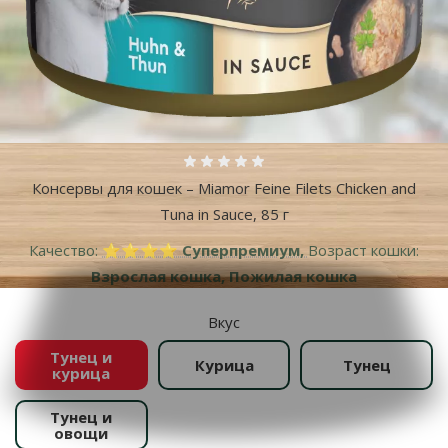
Оценка 0%
Консервы для кошек – Miamor Feine Filets Chicken and
Tuna in Sauce, 85 г
Качество:
⭐⭐⭐⭐ Суперпремиум,
Возраст кошки:
Взрослая кошка, Пожилая кошка
Вкус
Тунец и
Курица
Тунец
курица
Тунец и
овощи