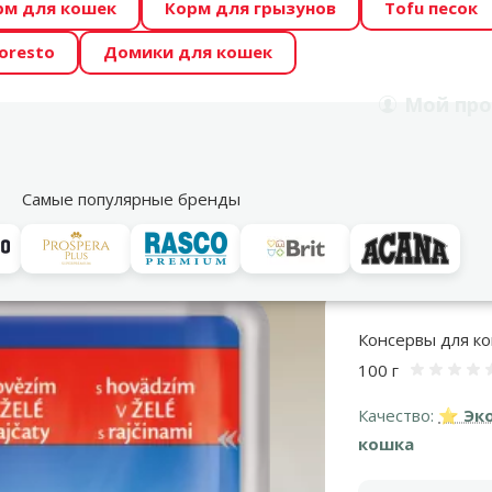
рм для кошек
Корм для грызунов
Tofu песок
 Zoo предлагает отличные цены на ТОП-овые корма! 🍖
oresto
Домики для кошек
DA ŪSAIŅI”! Возможно Твой питомец станет звездой 20
Мой
про
Поиск
рнет-магазин
Акции
Магазины
Услуги
Со
39
Самые популярные бренды
Консервы для кошек
Для взрослых кошек
КОНСЕРВЫ ДЛЯ КОШЕК F
Консервы для кош
100 г
Оце
Качество:
⭐ Эк
кошка