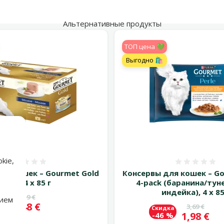
Альтернативные продукты
TOП цена 💚
Выгодно 🛍️
kie,
Оценка 0%
Оценка
ля кошек – Gourmet Gold
Консервы для кошек – Go
Pate, 4 x 85 г
4-pack (баранина/тун
индейка), 4 x 85
Исходная цена
3,19 €
ка
нием
Цена
2,48 €
 %
Исходная 
3,69 €
Скидка
Цена
1,98 €
-46 %