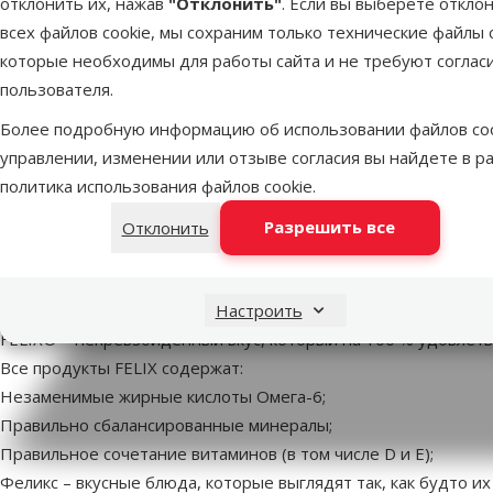
отклонить их, нажав
"Отклонить"
. Если вы выберете откло
всех файлов cookie, мы сохраним только технические файлы c
В наличии
В наличии
которые необходимы для работы сайта и не требуют соглас
В корзину
пользователя.
Более подробную информацию об использовании файлов coo
управлении, изменении или отзыве согласия вы найдете в р
политика использования файлов cookie
.
Консервы для кошек - Felix
Разрешить все
Sensations с говядиной и
Отклонить
томатами, 100 г
superzoo.product.detail.content
Настроить
Консервы для кошек - Felix Sensations с говядиной и томатами
FELIX® – непревзойденный вкус, который на 100 % удовлет
Все продукты FELIX содержат:
Незаменимые жирные кислоты Омега-6;
Правильно сбалансированные минералы;
Правильное сочетание витаминов (в том числе D и E);
Феликс – вкусные блюда, которые выглядят так, как будто их