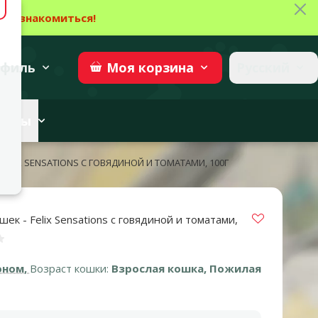
Зак
→
Ознакомиться!
27
→
Участвовать
superzoo.ch
филь
Русский
Моя
корзина
веты
ELIX SENSATIONS С ГОВЯДИНОЙ И ТОМАТАМИ, 100Г
Vložit do 
ек - Felix Sensations с говядиной и томатами,
нка 0%
оном,
Возраст кошки:
Взрослая кошка, Пожилая