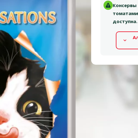
Консервы д
томатами,
доступна.
А