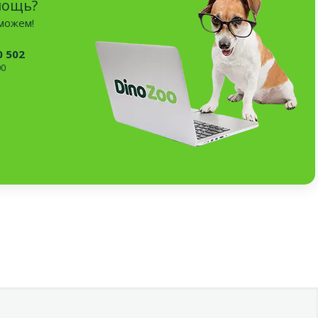
мощь?
оможем!
0 502
00