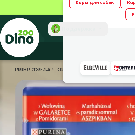
Корм для собак
Ко
Весь месяц Dino
F
Фотоконкурс “GA
Поддержка
Инте
Главная страница
Товары для кошек
Корм и лакомства