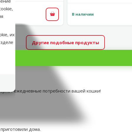
нение
ookie,
В наличии
ия
В корзину
kie, их
азделе
Другие подобные продукты
, 100 г.
воряет ежедневные потребности вашей кошки!
 приготовили дома.