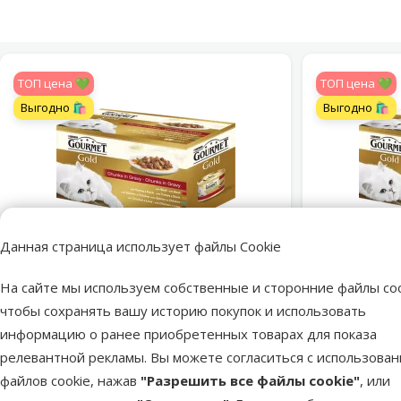
TOП цена 💚
TOП цена 💚
Выгодно 🛍️
Выгодно 🛍️
Данная страница использует файлы Cookie
На сайте мы используем собственные и сторонние файлы coo
Оценка 0%
Консервы для кошек – Gourmet Gold
Консервы д
чтобы сохранять вашу историю покупок и использовать
Chunks in Gravy, 4 x 85 г
информацию о ранее приобретенных товарах для показа
Исходная цена
3,19 €
Скидка
Скид
релевантной рекламы. Вы можете согласиться с использова
Цена
2,48 €
-22 %
-22
файлов cookie, нажав
"Разрешить все файлы cookie"
, или