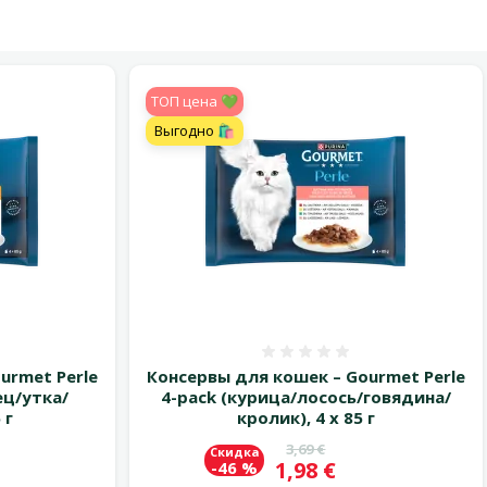
TOП цена 💚
Выгодно 🛍️
 0%
Оценка 0%
urmet Perle
Консервы для кошек – Gourmet Perle
ец/утка/
4-pack (курица/лосось/говядина/
 г
кролик), 4 x 85 г
цена
Исходная цена
3,69 €
Скидка
Цена
1,98 €
-46 %