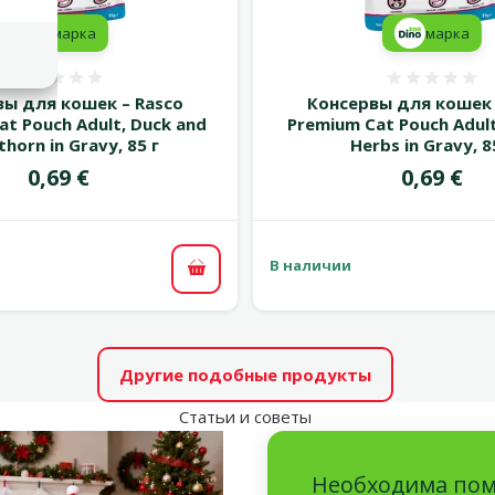
марка
марка
Оценка 0%
Оценка
вы для кошек – Rasco
Консервы для кошек 
at Pouch Adult, Duck and
Premium Cat Pouch Adult
horn in Gravy, 85 г
Herbs in Gravy, 8
Цена
Цена
0,69 €
0,69 €
В наличии
В корзину
Другие подобные продукты
Статьи и советы
Необходима по