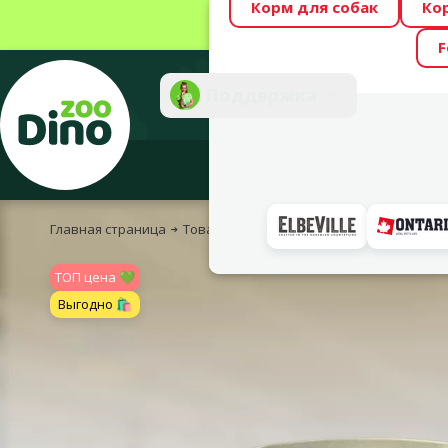
Корм для собак
Ко
Весь месяц Dino
F
Фотоконкурс “GA
Поддержка
Инте
Главная страница
Товары для кошек
Корм и лакомства
TOП цена 💚
Выгодно 🛍️