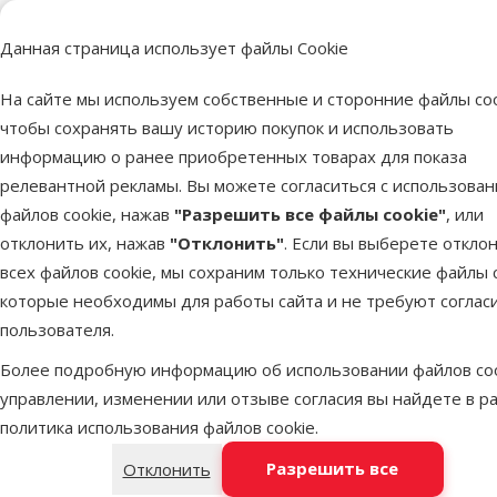
Состав и вкус
Дичь
Качество
⭐⭐⭐ Премиум
Данная страница использует файлы Cookie
Вес продукта
200 g
Вид консерв
Консервная банка
На сайте мы используем собственные и сторонние файлы coo
Возраст кошки
Взрослая кошка
чтобы сохранять вашу историю покупок и использовать
Вес упаковки
101–400 г
информацию о ранее приобретенных товарах для показа
Бренд
Animonda
релевантной рекламы. Вы можете согласиться с использова
Номер в каталоге
72501
файлов cookie, нажав
"Разрешить все файлы cookie"
, или
EAN
4017721837002
отклонить их, нажав
"Отклонить"
. Если вы выберете откло
всех файлов cookie, мы сохраним только технические файлы c
которые необходимы для работы сайта и не требуют соглас
пользователя.
Более подробную информацию об использовании файлов coo
управлении, изменении или отзыве согласия вы найдете в р
политика использования файлов cookie
.
Разрешить все
Отклонить