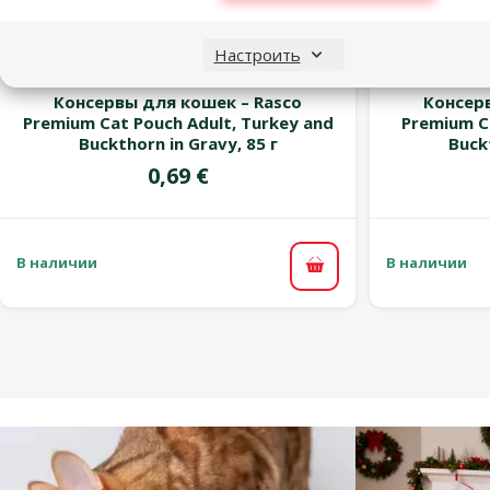
марка
Настроить
Оценка 0%
Консервы для кошек – Rasco
Консер
Premium Cat Pouch Adult, Turkey and
Premium C
Buckthorn in Gravy, 85 г
Buckt
Цена
0,69 €
В наличии
В наличии
В корзину