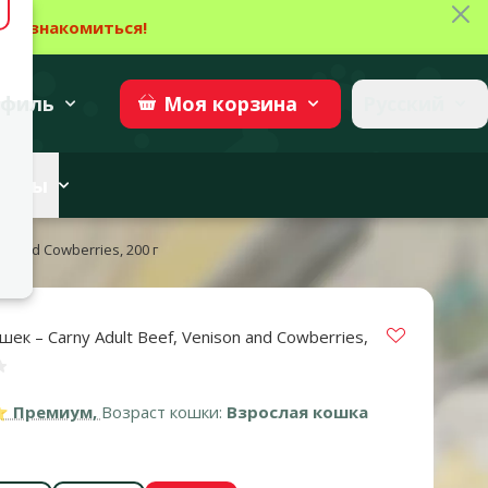
Зак
→
Ознакомиться!
27
→
Участвовать
superzoo.ch
филь
Русский
Моя
корзина
веты
on and Cowberries, 200 г
Vložit do 
ек – Carny Adult Beef, Venison and Cowberries,
нка 0%
Премиум,
Возраст кошки:
Взрослая кошка