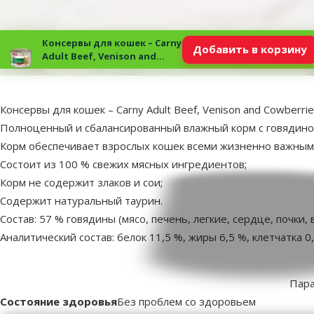
Консервы для кошек – Carny
Добавить в корзину
Adult Beef, Venison and
Cowberries, 200 г
superzoo.product.detail.content
Консервы для кошек – Carny Adult Beef, Venison and Cowberrie
Полноценный и сбалансированный влажный корм с говядиной,
Корм обеспечивает взрослых кошек всеми жизненно важны
Состоит из 100 % свежих мясных ингредиентов;
Корм не содержит злаков и сои;
Содержит натуральный таурин.
Состав: 57 % говядины (мясо, печень, легкие, сердце, почки,
Аналитический состав: белок 11,5 %, жиры 6,5 %, клетчатка 0,5
Пар
Состояние здоровья
Без проблем со здоровьем