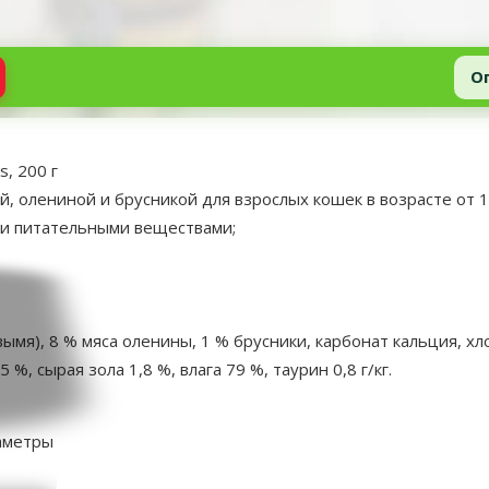
О
s, 200 г
 олениной и брусникой для взрослых кошек в возрасте от 1 
ми питательными веществами;
 вымя), 8 % мяса оленины, 1 % брусники, карбонат кальция, хл
 %, сырая зола 1,8 %, влага 79 %, таурин 0,8 г/кг.
аметры