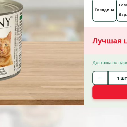
Гов
Говядина
бар
Лучшая 
Доставка по адр
−
шт