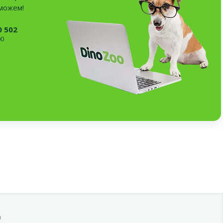
оможем!
0 502
00
в