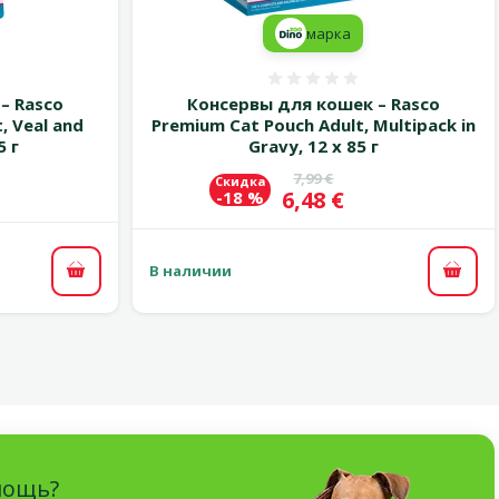
марка
 0%
Оценка 0%
– Rasco
Консервы для кошек – Rasco
, Veal and
Premium Cat Pouch Adult, Multipack in
5 г
Gravy, 12 x 85 г
Исходная цена
7,99 €
Скидка
Цена
6,48 €
-18 %
В наличии
В корзину
В ко
мощь?