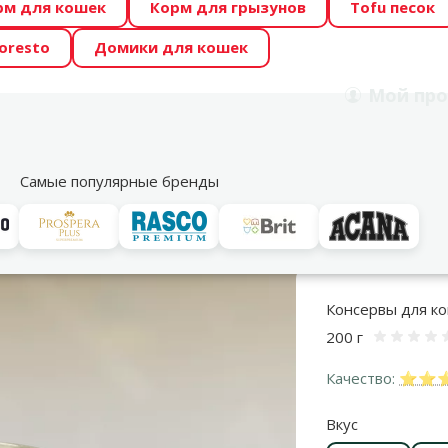
рм для кошек
Корм для грызунов
Tofu песок
 Zoo предлагает отличные цены на ТОП-овые корма! 🍖
oresto
Домики для кошек
DA ŪSAIŅI”! Возможно Твой питомец станет звездой 20
Мой
про
Поиск
рнет-магазин
Акции
Магазины
Услуги
Со
39
Самые популярные бренды
Консервы для кошек
Для взрослых кошек
Carny Adult Beef, Venis
Консервы для кош
200 г
Оце
Качество:
⭐⭐⭐ 
Вкус