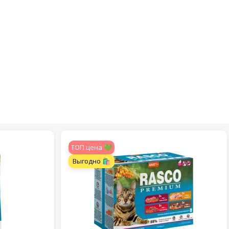
TOП цена 💚
Выгодно 🛍️