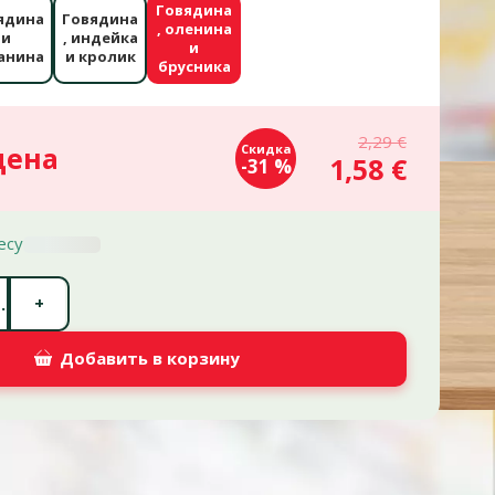
Говядина
ядина
Говядина
, оленина
и
, индейка
и
анина
и кролик
брусника
2,29 €
цена
Скидка
1,58 €
-31 %
есу
Количество штук *
+
.
Добавить в корзину