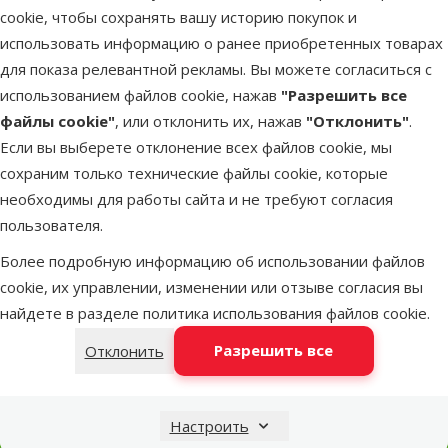
Претензии и
cookie, чтобы сохранять вашу историю покупок и
несоответствие
Доставка заказов
использовать информацию о ранее приобретенных товарах
товара
для показа релевантной рекламы. Вы можете согласиться с
Животные в
использованием файлов cookie, нажав
"Разрешить все
Заказы
магазинах
файлы cookie"
, или отклонить их, нажав
"Отклонить"
.
Dino Zoo
Если вы выберете отклонение всех файлов cookie, мы
Ветеринарная
сохраним только технические файлы cookie, которые
Школа для собак
клиника
необходимы для работы сайта и не требуют согласия
пользователя.
Парикмахерская
для собак и кошек
Более подробную информацию об использовании файлов
cookie, их управлении, изменении или отзыве согласия вы
найдете в разделе
политика использования файлов cookie
.
Разрешить все
Отклонить
Поможем найти подходящее с помощью нашего
виртуального эксперта
Настроить
нужный продукт всего в пару кликов