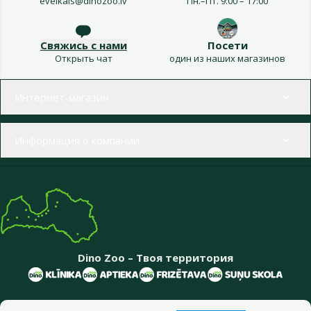
eveikals@dinozoo.lv
Пн.–Пт. 9:00 – 17:00
Свяжись с нами
Посети
Открыть чат
один из наших магазинов
Меню в футере
Интернет-магазин
Информация о компании
Dino Zoo – Твоя территория