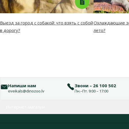
Выезд за город с собакой: что взять с собой
Охлаждающие зо
в дорогу?
лето?
Напиши нам
Звони – 26 100 502
eveikals@dinozoo.lv
Пн.–Пт. 9:00 – 17:00
Меню в футере
Интернет-магазин