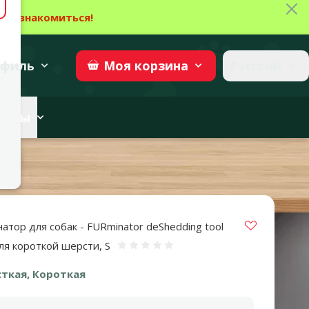
Зак
→
Ознакомиться!
27
→
Участвовать
superzoo.ch
филь
Русский
Моя
корзина
веты
Vložit do 
атор для собак - FURminator deShedding tool
 для короткой шерсти, S
Оценка 0%
ткая, Короткая