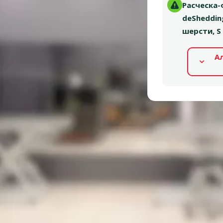
Расческа-
deShedding
шерсти, S
А
Альтернативные продукты