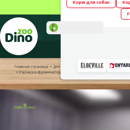
Корм для собак
Ко
Весь месяц Dino
F
Фотоконкурс “GA
Поддержка
Инте
Главная страница
Для собак
Уход и гигиена
Средства п
Расческа-фурминатор для собак - FURminator deShedding tool