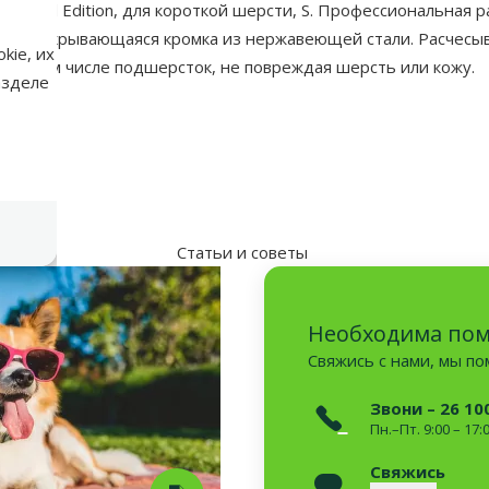
l Limited Edition, для короткой шерсти, S. Профессиональна
rTM. Открывающаяся кромка из нержавеющей стали. Расчесыв
kie, их
ы, в том числе подшерсток, не повреждая шерсть или кожу.
азделе
аметры
Статьи и советы
Необходима по
Свяжись с нами, мы п
Звони – 26 10
Пн.–Пт. 9:00 – 17:
Свяжись