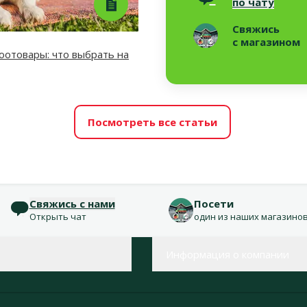
по чату
Свяжись
с магазином
отовары: что выбрать на
Посмотреть все статьи
Свяжись с нами
Посети
Открыть чат
один из наших магазино
Информация о компании