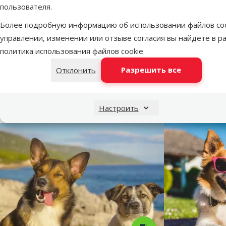
superzoo.product.detail.content
Расческа-фурминатор для собак - FURminator deShedding too
пользователя.
нержавеющей стали, эргономичная ручка, кнопка FURejecto
Более подробную информацию об использовании файлов coo
образом помогает легко и безопасно удалить мертвые волос
управлении, изменении или отзыве согласия вы найдете в р
политика использования файлов cookie
.
Пар
Разрешить все
Отклонить
Тип шерсти
Жесткая, Короткая
Бренд
FURminator
Номер в каталоге
73456
Настроить