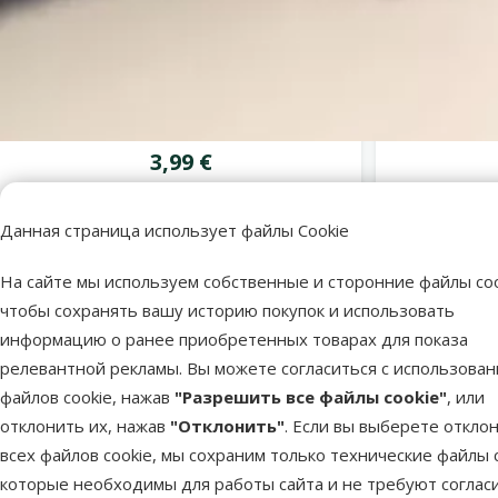
марка
Оценка 0%
Расческа от блох для животных –
Расческ
KAY Flea Comb
Mas
Цена
3,99 €
Данная страница использует файлы Cookie
В наличии
В наличии
В корзину
На сайте мы используем собственные и сторонние файлы coo
чтобы сохранять вашу историю покупок и использовать
информацию о ранее приобретенных товарах для показа
релевантной рекламы. Вы можете согласиться с использова
файлов cookie, нажав
"Разрешить все файлы cookie"
, или
Расческа-фурминатор для
отклонить их, нажав
"Отклонить"
. Если вы выберете откло
собак - FURminator
deShedding tool Limited
всех файлов cookie, мы сохраним только технические файлы c
Edition, для короткой
которые необходимы для работы сайта и не требуют соглас
шерсти, S