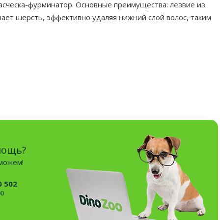
я расческа-фурминатор. Основные преимущества: лезвие из
ает шерсть, эффективно удаляя нижний слой волос, таким
мощь?
оможем!
0 502
00