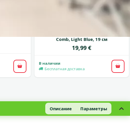
 0%
Оценка 0%
ых – KAY
Расческа для собак - Groom
3 см
Professional, Spectrum Aluminium
Comb, Light Blue, 19 см
Цена
19,99 €
В наличии
В корзину
В ко
Бесплатная доставка
Описание
Параметры