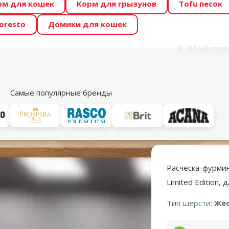
рм для кошек
Корм для грызунов
Tofu песок
 Zoo предлагает отличные цены на ТОП-овые корма! 🍖
oresto
Домики для кошек
DA ŪSAIŅI”! Возможно Твой питомец станет звездой 20
Мой
про
Поиск
рнет-магазин
Акции
Магазины
Услуги
Со
39
Самые популярные бренды
о уходу за шерстью
Расчески и щетки
 Limited Edition, для короткой шерсти, S
Расческа-фурмин
Limited Edition,
Тип шерсти:
Жес