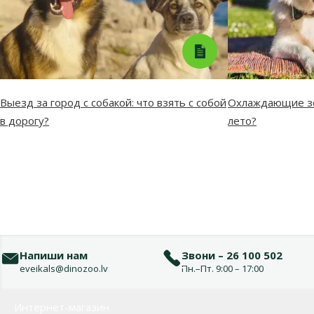
Выезд за город с собакой: что взять с собой
Охлаждающие зо
в дорогу?
лето?
Напиши нам
Звони – 26 100 502
eveikals@dinozoo.lv
Пн.–Пт. 9:00 – 17:00
Меню в футере
Интернет-магазин