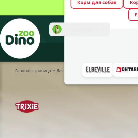
Корм для собак
Ко
Весь месяц Dino
F
Фотоконкурс “GA
Поддержка
Инте
Главная страница
Для собак
Для прогулок с собакой
Ош