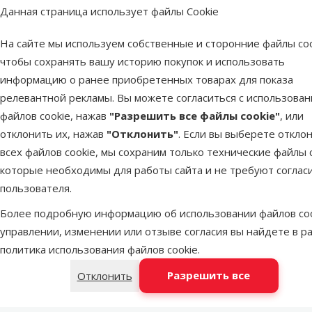
Данная страница использует файлы Cookie
Pазмеры: 35-55см/20мм
На сайте мы используем собственные и сторонние файлы coo
Пар
чтобы сохранять вашу историю покупок и использовать
Материал
Нейлон
информацию о ранее приобретенных товарах для показа
Цвет
Бежевый
релевантной рекламы. Вы можете согласиться с использова
Тип ошейника
Классический
файлов cookie, нажав
"Разрешить все файлы cookie"
, или
Длина
55 cm
отклонить их, нажав
"Отклонить"
. Если вы выберете откло
Бренд
TRIXIE
всех файлов cookie, мы сохраним только технические файлы c
Номер в каталоге
87316
которые необходимы для работы сайта и не требуют соглас
пользователя.
Более подробную информацию об использовании файлов coo
управлении, изменении или отзыве согласия вы найдете в р
политика использования файлов cookie
.
Разрешить все
Отклонить
TRIXIE – лидер в индустрии зоотоваров уже более 50
Широкий и разнообразный ассортимент товаров для
Забота о благополучии и комфорте домашних животн
TRIXIE – один из ведущих брендов зоосегмента в Е
В ассортименте бренда представлено более 6 500 на
TRIXIE заботится и об эмоциональном благополучии 