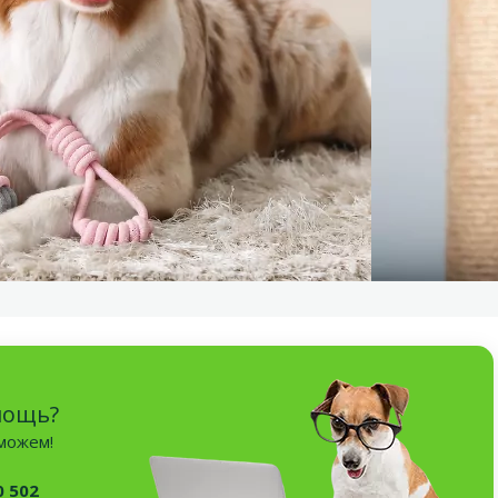
мощь?
оможем!
0 502