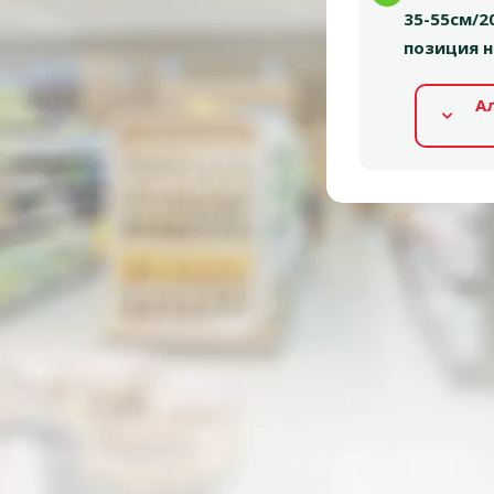
35-55см/2
позиция н
А
Альтернативные продукты