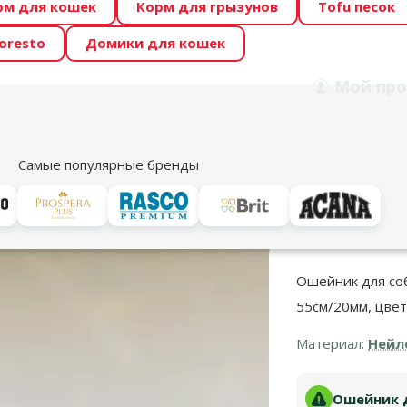
рм для кошек
Корм для грызунов
Tofu песок
 Zoo предлагает отличные цены на ТОП-овые корма! 🍖
oresto
Домики для кошек
DA ŪSAIŅI”! Возможно Твой питомец станет звездой 20
Мой
про
Поиск
рнет-магазин
Акции
Магазины
Услуги
Со
39
Самые популярные бренды
ейники и медальоны
Ошейники
Ошейник для собак - TRIXIE Premi
Ошейник для соба
55см/20мм, цве
Материал:
Нейл
Ошейник дл