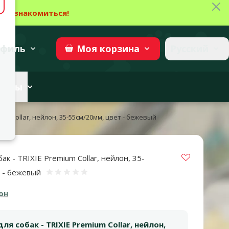
Зак
→
Ознакомиться!
27
→
Участвовать
superzoo.ch
филь
Русский
Моя
корзина
веты
um Collar, нейлон, 35-55см/20мм, цвет - бежевый
Vložit do 
к - TRIXIE Premium Collar, нейлон, 35-
т - бежевый
Оценка 0%
он
я собак - TRIXIE Premium Collar, нейлон,