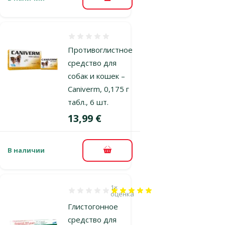
В корзину
Оценка 0%
Противоглистное
средство для
собак и кошек –
Caniverm, 0,175 г
табл., 6 шт.
Цена
13,99 €
В наличии
В корзину
1×
Оценка 100%, количество оценок: 1
оценка
Глистогонное
средство для