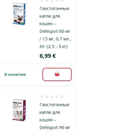
Оценка 0%
Глистогонные
капли для
кошек –
Dehispot 60 мг
/ 15 мг, 0,7 мл ,
N1 (2,5 - 5 кг)
Цена
6,99 €
В наличии
В корзину
Оценка 0%
Глистогонные
капли для
кошек –
Dehispot 96 мг