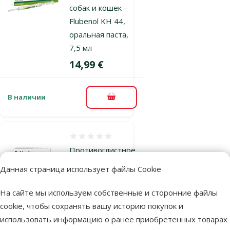
собак и кошек –
Flubenol KH 44,
оральная паста,
7,5 мл
Цена
14,99 €
В наличии
В корзину
Оценка 0%
Противоглистное
средство для
Данная страница использует файлы Cookie
кошек – DEHINEL
Cat N2
На сайте мы используем собственные и сторонние файлы
Цена
5,99 €
cookie, чтобы сохранять вашу историю покупок и
использовать информацию о ранее приобретенных товарах