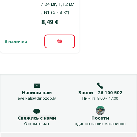
/ 24 мг, 1,12 мл
, N1 (5 - 8 кг)
Цена
8,49 €
В наличии
В корзину
Напиши нам
Звони – 26 100 502
eveikals@dinozoo.lv
Пн.–Пт. 9:00 – 17:00
Свяжись с нами
Посети
Открыть чат
один из наших магазинов
Меню в футере