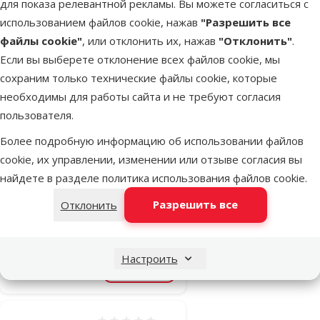
для показа релевантной рекламы. Вы можете согласиться с
В наличии
В корзину
использованием файлов cookie, нажав
"Разрешить все
файлы cookie"
, или отклонить их, нажав
"Отклонить"
.
Если вы выберете отклонение всех файлов cookie, мы
Оценка 0%
сохраним только технические файлы cookie, которые
Глистогонные
необходимы для работы сайта и не требуют согласия
капли для
пользователя.
кошек –
Более подробную информацию об использовании файлов
Dehispot 30
cookie, их управлении, изменении или отзыве согласия вы
мг/7,5 мг, 0,35
найдете в разделе
политика использования файлов cookie
.
мл,N1 (0,5-2,5
кг)
Разрешить все
Отклонить
Цена
6,49 €
Настроить
В наличии
В корзину