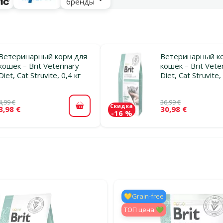
бренды
Ветеринарный корм для
Ветеринарный к
кошек – Brit Veterinary
кошек – Brit Vete
Diet, Cat Struvite, 0,4 кг
Diet, Cat Struvite,
4,99 €
36,99 €
Скидка
3,98 €
30,98 €
В корзину
-16 %
льтры
тегории Ветеринарный сухой корм для кошек
💛Grain-free
TOП цена 💚