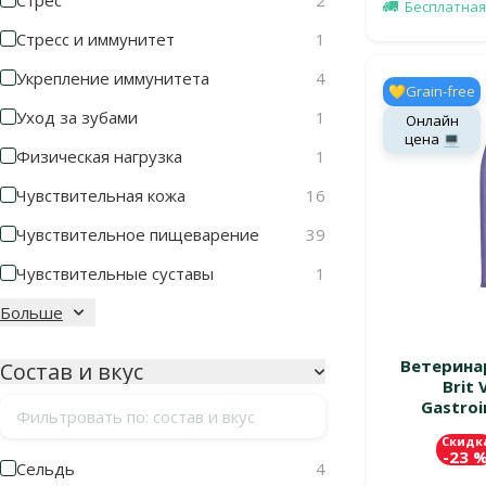
Стрес
2
Бесплатная
Стресс и иммунитет
1
Укрепление иммунитета
4
💛Grain-free
Уход за зубами
1
Онлайн
цена 💻
Физическая нагрузка
1
Чувствительная кожа
16
Чувствительное пищеварение
39
Чувствительные суставы
1
Больше
Ветерина
Состав и вкус
Brit 
Gastroi
Фильтровать по: состав и вкус
Скидк
-23 
Cельдь
4