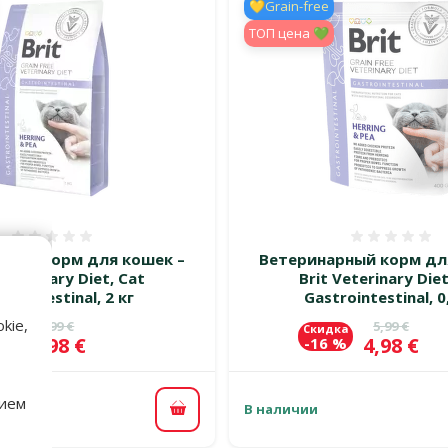
💛Grain-free
TOП цена 💚
Оценка 0%
Оценка
рный корм для кошек –
Ветеринарный корм дл
Veterinary Diet, Cat
Brit Veterinary Diet
trointestinal, 2 кг
Gastrointestinal, 0
kie,
Исходная цена
Исходная 
19,99 €
5,99 €
а
Скидка
Цена
Цена
15,98 €
4,98 €
%
-16 %
нием
В наличии
В корзину