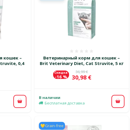
 0%
Оценка 0%
я кошек –
Ветеринарный корм для кошек –
truvite, 0,4
Brit Veterinary Diet, Cat Struvite, 5 кг
Исходная цена
36,99 €
Скидка
Цена
30,98 €
-16 %
цена
В наличии
Бесплатная доставка
В ко
В корзину
💛Grain-free