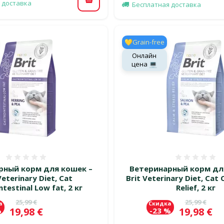
 доставка
В корзину
Бесплатная доставка
💛Grain-free
Онлайн
цена 💻
Оценка 0%
Оценка
рный корм для кошек –
Ветеринарный корм дл
Veterinary Diet, Cat
Brit Veterinary Diet, Cat 
ntestinal Low fat, 2 кг
Relief, 2 кг
Исходная цена
Исходная 
25,99 €
25,99 €
а
Скидка
Цена
Цена
19,98 €
19,98 €
%
-23 %