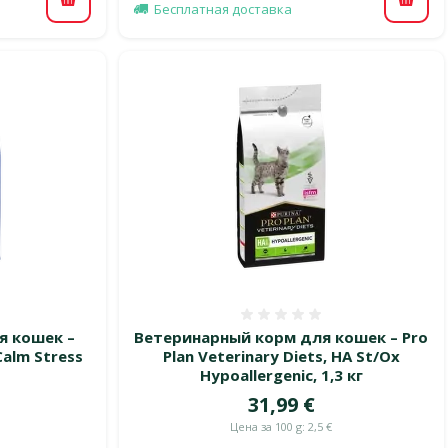
В корзину
В ко
Бесплатная доставка
 0%
Оценка 0%
я кошек –
Ветеринарный корм для кошек – Pro
Calm Stress
Plan Veterinary Diets, HA St/Ox
Hypoallergenic, 1,3 кг
Цена
31,99 €
цена
Цена за 100 g: 2,5 €