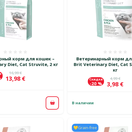
Оценка 0%
Оценка
рный корм для кошек –
Ветеринарный корм дл
ary Diet, Cat Struvite, 2 кг
Brit Veterinary Diet, Cat S
кг
Исходная цена
16,99 €
а
Цена
13,98 €
%
Исходная 
4,99 €
Скидка
Цена
3,98 €
-20 %
В наличии
В корзину
💛Grain-free