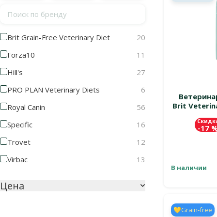
Поиск по бренду
Brit Grain-Free Veterinary Diet
20
Forza10
11
Hill's
27
PRO PLAN Veterinary Diets
6
Ветерина
Brit Veterin
Royal Canin
56
Скидк
Specific
16
-17 
Trovet
12
Virbac
13
В наличии
Цена
💛Grain-free