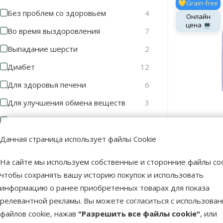
💛Grain-free
Без проблем со здоровьем
4
Онлайн
цена 💻
Во время выздоровления
7
Выпадание шерсти
2
Диабет
12
Для здоровья печени
6
Для улучшения обмена веществ
3
Замедление старения
5
Ветерина
Brit 
Зубной камень
1
Данная страница использует файлы Cookie
Gas
Избыточный вес/Ожирение
26
На сайте мы используем собственные и сторонние файлы coo
Скидк
-20 
Камни мочеиспускательного канала
23
чтобы сохранять вашу историю покупок и использовать
информацию о ранее приобретенных товарах для показа
Клубки шерсти в кишечнике
1
релевантной рекламы. Вы можете согласиться с использова
В наличии
Контроль веса
8
файлов cookie, нажав
"Разрешить все файлы cookie"
, или