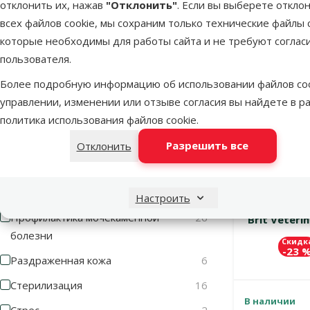
отклонить их, нажав
"Отклонить"
. Если вы выберете откло
Панкреатит
5
всех файлов cookie, мы сохраним только технические файлы c
💛Grain-free
Печеночная недостаточность
2
которые необходимы для работы сайта и не требуют соглас
Онлайн
Поддержка пищеварения
26
пользователя.
цена 💻
Поддержка сердца
3
Более подробную информацию об использовании файлов coo
управлении, изменении или отзыве согласия вы найдете в р
Поддержка функции щитовидной
1
политика использования файлов cookie
.
железы
Разрешить все
Отклонить
Проблемы с почками
35
Проблемы с суставами и
3
сухожилиями
Настроить
Ветерина
Профилактика мочекаменной
26
Brit Veterin
болезни
Скидк
-23 
Раздраженная кожа
6
Стерилизация
16
В наличии