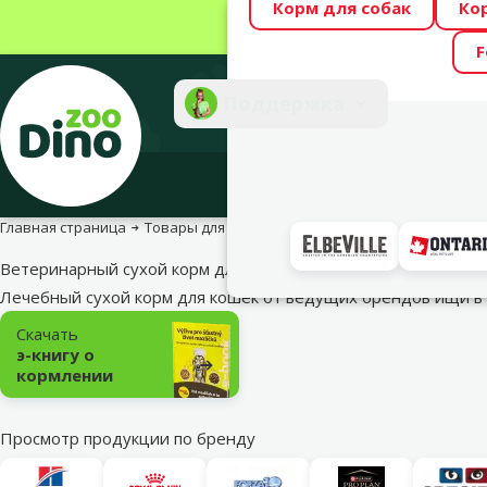
Корм для собак
Ко
Весь месяц Dino
F
Фотоконкурс “GA
Поддержка
Инте
Главная страница
Товары для кошек
Корм и лакомства
Ветери
Ветеринарный сухой корм для кошек
Лечебный сухой корм для кошек от ведущих брендов ищи в
Подкатегория
Скачать
э-книгу о
кормлении
Просмотр продукции по бренду