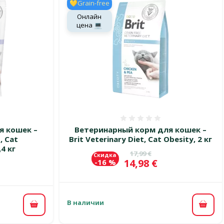
💛Grain-free
Онлайн
цена 💻
 0%
Оценка 0%
я кошек –
Ветеринарный корм для кошек –
, Cat
Brit Veterinary Diet, Cat Obesity, 2 кг
,4 кг
Исходная цена
17,99 €
Скидка
Цена
14,98 €
-16 %
цена
В наличии
В ко
В корзину