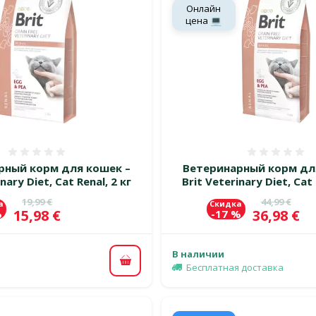
Онлайн
цена 💻
Оценка 0%
Оценка
рный корм для кошек –
Ветеринарный корм дл
nary Diet, Cat Renal, 2 кг
Brit Veterinary Diet, Cat 
Исходная цена
Исходная 
19,99 €
44,99 €
а
Скидка
Цена
Цена
15,98 €
36,98 €
%
-17 %
В наличии
В корзину
Бесплатная доставка