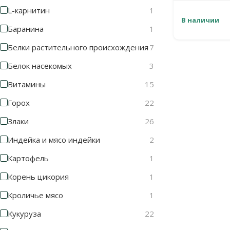
L-карнитин
1
В наличии
Баранина
1
Белки растительного происхождения
7
Белок насекомых
3
Витамины
15
Горох
22
Злаки
26
Индейка и мясо индейки
2
Картофель
1
Корень цикория
1
Кроличье мясо
1
Кукуруза
22