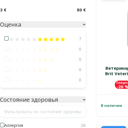
3 €
80 €
Оценка
Оценка 100%
7
Оценка 80%
0
Оценка 60%
0
Ветерина
Оценка 40%
0
Brit Veteri
Оценка 20%
0
Скидк
-20 
Состояние здоровья
В наличии
Фильтровать по: состояние здоровья
Аллергия
26