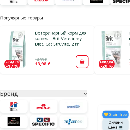
Популярные товары
Ветеринарный корм для
кошек – Brit Veterinary
Diet, Cat Struvite, 2 кг
16,99 €
Скидка
Скидка
13,98 €
В корзину
-17 %
-20 %
Параметрический фильтр
Выбранные фи
Бренд
Продукты в ка
💛Grain-free
Онлайн
цена 💻