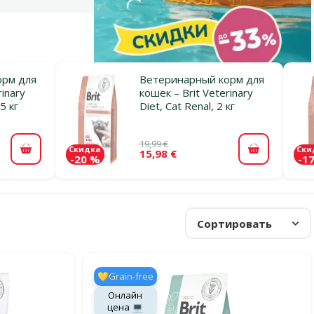
орм для
Ветеринарный корм для
rinary
кошек – Brit Veterinary
 5 кг
Diet, Cat Renal, 2 кг
19,99 €
Скидка
Ски
15,98 €
В корзину
В корзину
-20 %
-1
Сортировать
💛Grain-free
Онлайн
цена 💻