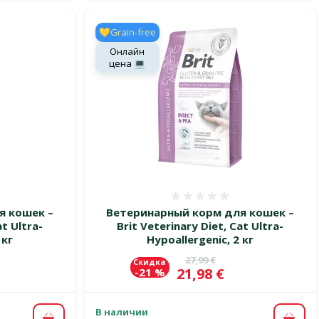
💛Grain-free
Онлайн
цена 💻
 0%
Оценка 0%
я кошек –
Ветеринарный корм для кошек –
at Ultra-
Brit Veterinary Diet, Cat Ultra-
 кг
Hypoallergenic, 2 кг
цена
Исходная цена
27,99 €
Скидка
Цена
21,98 €
-21 %
В наличии