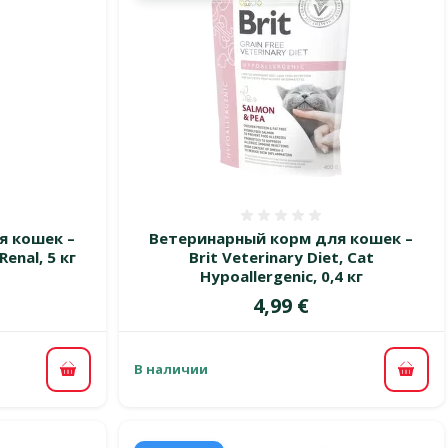
 0%
Оценка 0%
я кошек –
Ветеринарный корм для кошек –
Renal, 5 кг
Brit Veterinary Diet, Cat
Hypoallergenic, 0,4 кг
цена
Цена
4,99 €
В наличии
В корзину
В ко