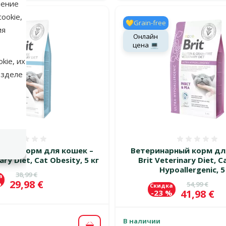
нение
ookie,
💛Grain-free
ия
Онлайн
цена 💻
kie, их
азделе
Оценка 0%
Оценка
рный корм для кошек –
Ветеринарный корм дл
ary Diet, Cat Obesity, 5 кг
Brit Veterinary Diet, C
Hypoallergenic, 5
Исходная цена
38,99 €
а
Цена
29,98 €
%
Исходная 
54,99 €
Скидка
Цена
41,98 €
-23 %
В наличии