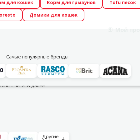
рм для кошек
Корм для грызунов
Tofu песок
 Zoo предлагает отличные цены на ТОП-овые корма! 🍖
oresto
Домики для кошек
DA ŪSAIŅI”! Возможно Твой питомец станет звездой 20
Мой
про
Поиск
рнет-магазин
Акции
Магазины
Услуги
Со
39
Самые популярные бренды
нарная диета
Ветеринарный сухой корм для кошек
 Dino…
читать далее
Другие