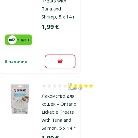
Treats with
Tuna and
Shrimp, 5 x 14 г
Цена
1,99 €
марка
В наличии
В корзину
1×
Оценка 100%, количество оценок: 1
оценка
Лакомство для
кошек – Ontario
Lickable Treats
with Tuna and
Salmon, 5 x 14 г
Цена
1,99 €