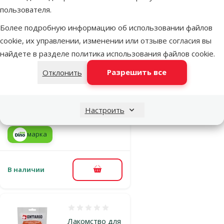
пользователя.
Более подробную информацию об использовании файлов
Оценка 0%
cookie, их управлении, изменении или отзыве согласия вы
Лакомство для
найдете в разделе
политика использования файлов cookie
.
кошек –
Ontario Lickable
Разрешить все
Отклонить
Treats Chicken,
5 x 14 г
Настроить
Цена
1,99 €
марка
В наличии
В корзину
Оценка 0%
Лакомство для