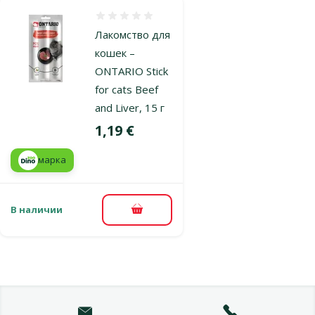
Оценка 0%
Лакомство для
кошек –
ONTARIO Stick
for cats Beef
and Liver, 15 г
Цена
1,19 €
марка
В наличии
В корзину