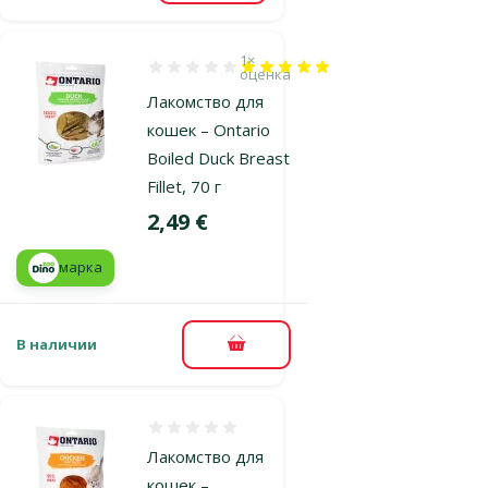
1×
Оценка 100%, количество оценок: 1
оценка
Лакомство для
кошек – Ontario
Boiled Duck Breast
Fillet, 70 г
Цена
2,49 €
марка
В наличии
В корзину
Оценка 0%
Лакомство для
кошек –