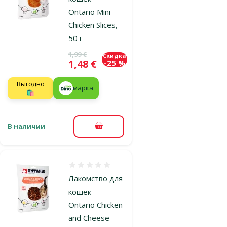
Ontario Mini
Chicken Slices,
50 г
Исходная цена
1,99 €
Скидка
Цена
1,48 €
-25 %
Выгодно
марка
🛍️
В наличии
В корзину
Оценка 0%
Лакомство для
кошек –
Ontario Chicken
and Cheese