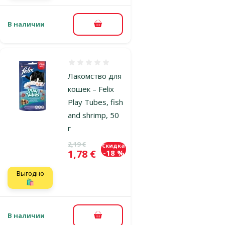
В наличии
В корзину
Оценка 0%
Лакомство для
кошек – Felix
Play Tubes, fish
and shrimp, 50
г
Исходная цена
2,19 €
Скидка
Цена
1,78 €
-18 %
Выгодно
🛍️
В наличии
В корзину