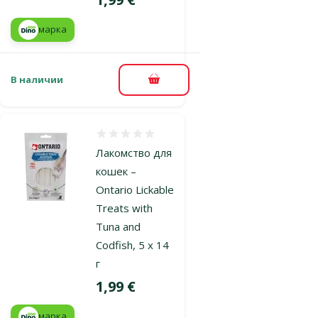
марка
В наличии
В корзину
Оценка 0%
Лакомство для
кошек –
Ontario Lickable
Treats with
Tuna and
Codfish, 5 x 14
г
Цена
1,99 €
марка