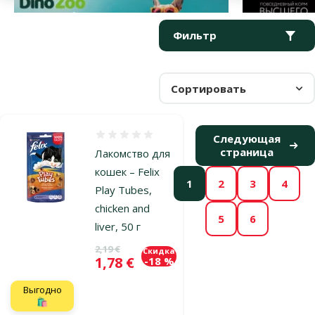
Параметрический фильтр
Выбранные фильтры
Продукты в категории Лакомства для пожилых кошек
Фильтр
Сортировать
Оценка 0%
Следующая
страница
Лакомство для
кошек – Felix
1
2
3
4
Play Tubes,
chicken and
5
6
liver, 50 г
Исходная цена
2,19 €
Скидка
Цена
1,78 €
-18 %
Выгодно
🛍️