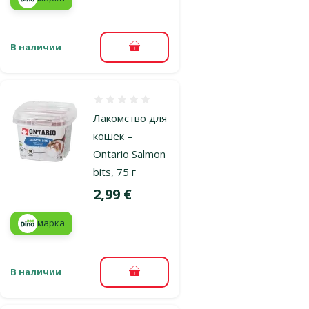
В наличии
В корзину
Оценка 0%
Лакомство для
кошек –
Ontario Salmon
bits, 75 г
Цена
2,99 €
марка
В наличии
В корзину