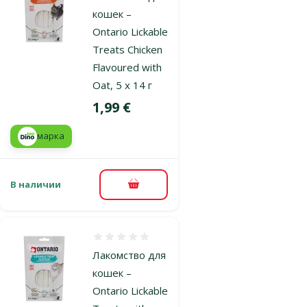
кошек –
Ontario Lickable
Treats Chicken
Flavoured with
Oat, 5 x 14 г
Цена
1,99 €
марка
В наличии
В корзину
Оценка 0%
Лакомство для
кошек –
Ontario Lickable