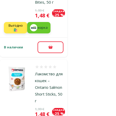
Bites, 50 г
Исходная цена
1,99 €
Скидка
Цена
1,48 €
-25 %
Выгодно
марка
🛍️
В наличии
В корзину
Оценка 0%
Лакомство для
кошек –
Ontario Salmon
Short Sticks, 50
г
Исходная цена
1,99 €
Скидка
Цена
1,48 €
-25 %