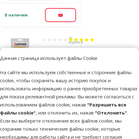
В наличии
В корзину
1×
Оценка 100%, количество оценок: 1
оценка
Лакомство для
кошек – Ontario
Данная страница использует файлы Cookie
Lickable Treats
На сайте мы используем собственные и сторонние файлы
Chicken Flavoured
cookie, чтобы сохранять вашу историю покупок и
with Multi Vitamins,
использовать информацию о ранее приобретенных товарах
5 x 14 г
для показа релевантной рекламы. Вы можете согласиться с
Цена
1,99 €
использованием файлов cookie, нажав
"Разрешить все
файлы cookie"
, или отклонить их, нажав
"Отклонить"
.
марка
Если вы выберете отклонение всех файлов cookie, мы
сохраним только технические файлы cookie, которые
В наличии
необходимы для работы сайта и не требуют согласия
В корзину