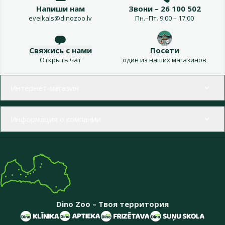
Напиши нам
Звони – 26 100 502
eveikals@dinozoo.lv
Пн.–Пт. 9:00 – 17:00
Свяжись с нами
Посети
Открыть чат
один из наших магазинов
Меню в футере
Интернет-магазин
Информация о компании
Dino Zoo – Твоя территория