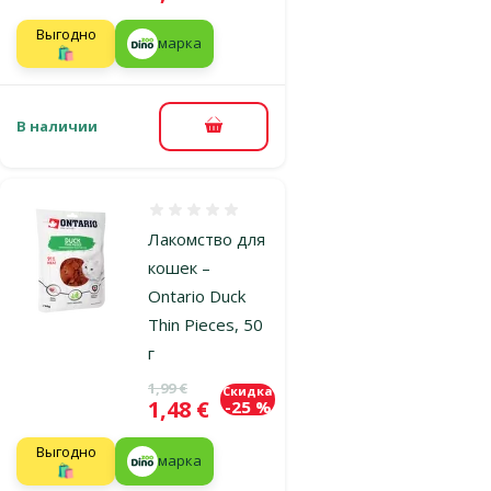
Выгодно
марка
🛍️
В наличии
В корзину
Оценка 0%
Лакомство для
кошек –
Ontario Duck
Thin Pieces, 50
г
Исходная цена
1,99 €
Скидка
Цена
1,48 €
-25 %
Выгодно
марка
🛍️