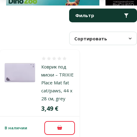
Параметрический фильтр
Выбранные фильтры
Продукты в категории Коврики под миски для кошек
Фильтр
Сортировать
Оценка 0%
Коврик под
миски – TRIXIE
Place Mat fat
cat/paws, 44 x
28 см, grey
Цена
3,49 €
В наличии
В корзину