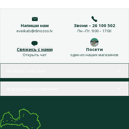
Напиши нам
Звони – 26 100 502
eveikals@dinozoo.lv
Пн.–Пт. 9:00 – 17:00
Свяжись с нами
Посети
Открыть чат
один из наших магазинов
Меню в футере
Интернет-магазин
Информация о компании