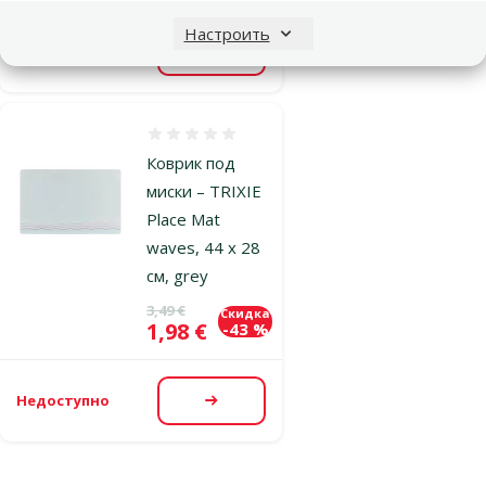
Настроить
Недоступно
Посмотреть
Оценка 0%
Коврик под
миски – TRIXIE
Place Mat
waves, 44 x 28
см, grey
Исходная цена
3,49 €
Скидка
Цена
1,98 €
-43 %
Недоступно
Посмотреть