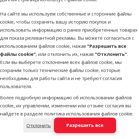
Place Mat cat
head, 40 x 30
На сайте мы используем собственные и сторонние файлы
см
cookie, чтобы сохранять вашу историю покупок и
Исходная цена
3,49 €
Скидка
использовать информацию о ранее приобретенных товарах
Цена
1,98 €
-43 %
для показа релевантной рекламы. Вы можете согласиться с
использованием файлов cookie, нажав
"Разрешить все
Недоступно
файлы cookie"
, или отклонить их, нажав
"Отклонить"
.
Посмотреть
Если вы выберете отклонение всех файлов cookie, мы
сохраним только технические файлы cookie, которые
необходимы для работы сайта и не требуют согласия
Оценка 0%
Коврик под
пользователя.
миски – TRIXIE
Более подробную информацию об использовании файлов
Place Mat paw
cookie, их управлении, изменении или отзыве согласия вы
prints, 44 x 28
найдете в разделе
политика использования файлов cookie
.
см, white
Разрешить все
Отклонить
Исходная цена
3,49 €
Скидка
Цена
1,98 €
-43 %