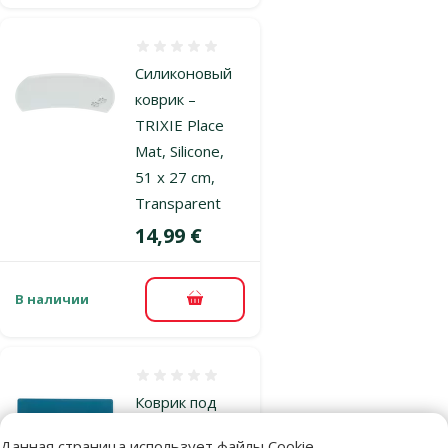
Оценка 0%
Силиконовый
коврик –
TRIXIE Place
Mat, Silicone,
51 x 27 cm,
Transparent
Цена
14,99 €
В наличии
В корзину
Оценка 0%
Коврик под
миски – TRIXIE
Данная страница использует файлы Cookie