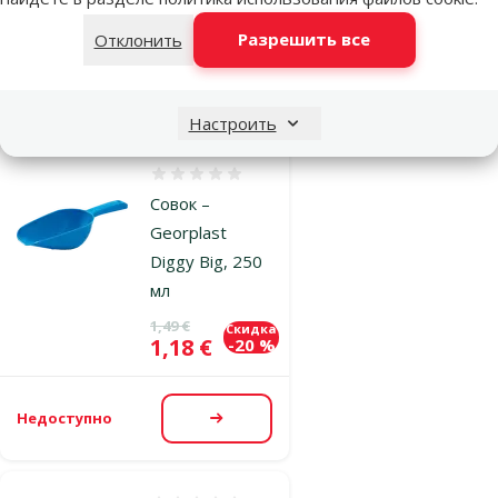
марка
Разрешить все
Отклонить
Недоступно
Посмотреть
Настроить
Оценка 0%
Совок –
Georplast
Diggy Big, 250
мл
Исходная цена
1,49 €
Скидка
Цена
1,18 €
-20 %
Недоступно
Посмотреть