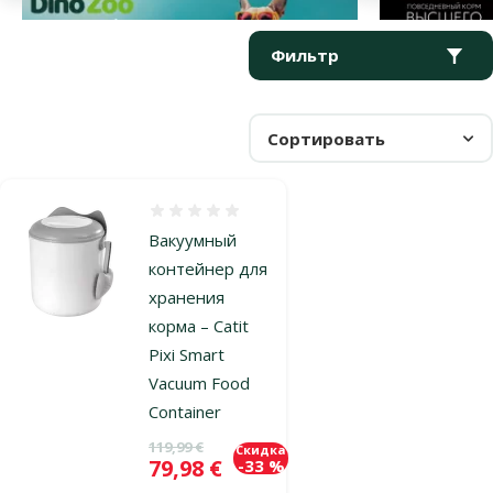
Параметрический фильтр
Выбранные фильтры
Продукты в категории Контейнеры для хранения корма кош
Фильтр
Сортировать
Оценка 0%
Вакуумный
контейнер для
хранения
корма – Catit
Pixi Smart
Vacuum Food
Container
Исходная цена
119,99 €
Скидка
Цена
79,98 €
-33 %