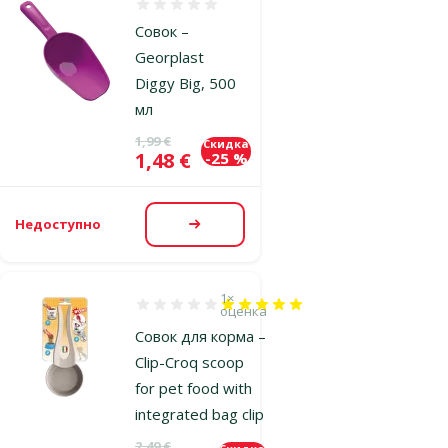
Оценка 0%
Совок –
Georplast
Diggy Big, 500
мл
Исходная цена
1,99 €
Скидка
Цена
1,48 €
-25 %
Недоступно
Посмотреть
1×
Оценка 100%, количество оценок: 1
оценка
Совок для корма –
Clip-Croq scoop
for pet food with
integrated bag clip
Исходная цена
2,49 €