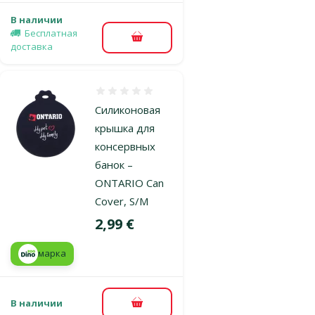
В наличии
Бесплатная
В корзину
доставка
Оценка 0%
Силиконовая
крышка для
консервных
банок –
ONTARIO Can
Cover, S/M
Цена
2,99 €
марка
В наличии
В корзину