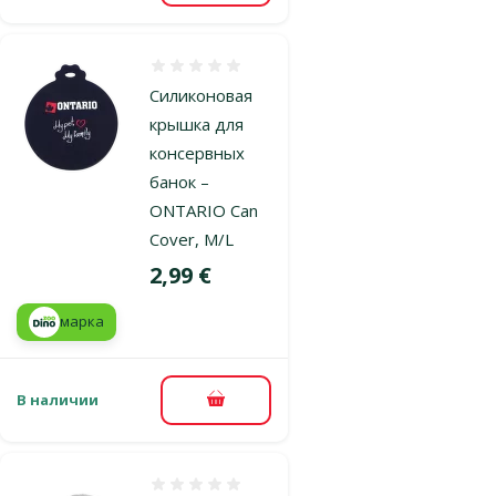
Оценка 0%
Силиконовая
крышка для
консервных
банок –
ONTARIO Can
Cover, M/L
Цена
2,99 €
марка
В наличии
В корзину
Оценка 0%