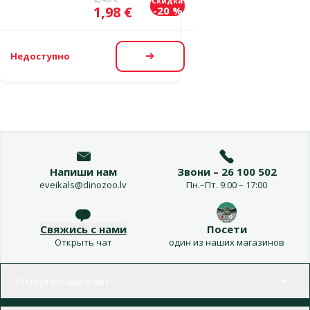
Скидка
Цена
1,98 €
-20 %
Недоступно
Посмотреть
Напиши нам
Звони – 26 100 502
eveikals@dinozoo.lv
Пн.–Пт. 9:00 – 17:00
Свяжись с нами
Посети
Открыть чат
один из наших магазинов
Меню в футере
Интернет-магазин