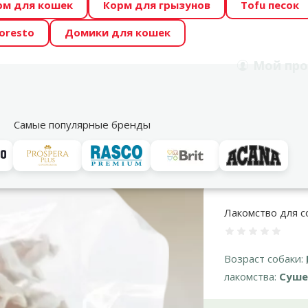
рм для кошек
Корм для грызунов
Tofu песок
 Zoo предлагает отличные цены на ТОП-овые корма! 🍖
oresto
Домики для кошек
DA ŪSAIŅI”! Возможно Твой питомец станет звездой 20
Мой
про
Поиск
рнет-магазин
Акции
Магазины
Услуги
Со
39
Самые популярные бренды
ва для собак
Для взрослых собак
Уши крольчьи с мехом, Трикси, 5
Лакомство для соб
Оценка 0%
Возраст собаки:
лакомства:
Суше