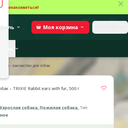
Зак
→
Ознакомиться!
27
→
Участвовать
superzoo.ch
филь
Русский
Моя
корзина
веты
00 гр - лакомство для собак
Vložit do 
ак – TRIXIE Rabbit ears with fur, 500 г
Взрослая собака, Пожилая собака,
Тип
ное