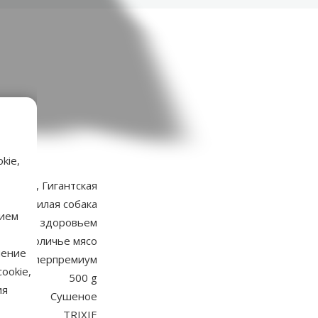
kie,
аметры
ольшая, Гигантская
ка, Пожилая собака
нием
блем со здоровьем
Кроличье мясо
нение
 Суперпремиум
ookie,
500 g
ия
Сушеное
TRIXIE