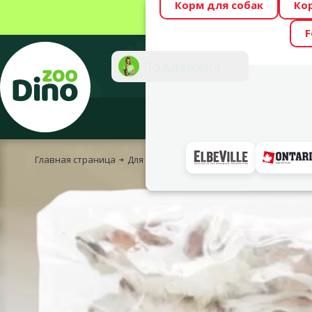
Корм для собак
Ко
Весь месяц Dino
F
Фотоконкурс “GA
Поддержка
Инте
Главная страница
Для собак
Корм и лакомства
Лакомст