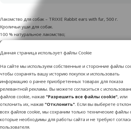
superzoo.product.detail.content
Лакомство для собак – TRIXIE Rabbit ears with fur, 500 г.
Кроличьи уши для собак.
100 % натуральное лакомство;
Сушеные кроличьи уши с мехом.
Вес: 500 г.
Данная страница использует файлы Cookie
На сайте мы используем собственные и сторонние файлы coo
Пар
чтобы сохранять вашу историю покупок и использовать
Размер собаки
Миниатюрная, Маленькая, Средняя, Б
информацию о ранее приобретенных товарах для показа
Возраст собаки
Взрослая соба
релевантной рекламы. Вы можете согласиться с использова
Состояние здоровья
Без про
файлов cookie, нажав
"Разрешить все файлы cookie"
, или
Состав и вкус
отклонить их, нажав
"Отклонить"
. Если вы выберете откло
Качество
⭐⭐⭐⭐
всех файлов cookie, мы сохраним только технические файлы c
Вес продукта
которые необходимы для работы сайта и не требуют соглас
Тип лакомства
пользователя.
Бренд