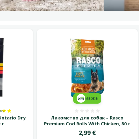
марка
нка
100%, количество оценок: 1
Оценка 0%
ntario Dry
Лакомство для собак – Rasco
 г
Premium Cod Rolls With Chicken, 80 г
Цена
2,99 €