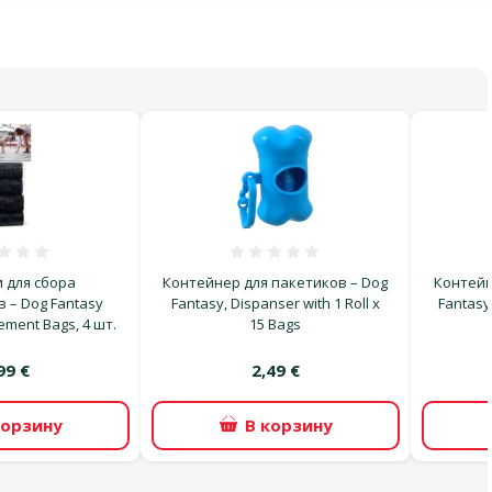
: 1
Оценка 0%
Оценка 0%
 для сбора
Контейнер для пакетиков – Dog
Контейн
 – Dog Fantasy
Fantasy, Dispanser with 1 Roll x
Fantasy,
ement Bags, 4 шт.
15 Bags
99 €
2,49 €
корзину
В корзину