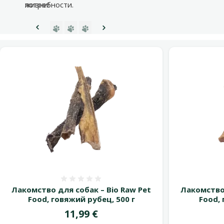
потребности.
жизни!
Перейти на страницу 1
Перейти на страницу 2
Перейти на страницу 3
Предыдущая страница
Следующая страница
Оценка 0%
Лакомство для собак – Bio Raw Pet
Лакомство 
Food, говяжий рубец, 500 г
Food, 
Цена
11,99 €