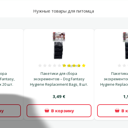
Нужные товары для питомца
1×
оценка
ка 0%
Оценка 100%, количество оценок
бора
Пакетики для сбора
Пакетики
Fantasy,
экскрементов – Dog Fantasy
экскрементов
 x 20 шт.
Hygiene Replacement Bags, 8 шт.
Hygiene Replac
3,49 €
1,
ну
В корзину
В 