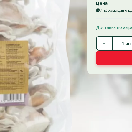
Цена
Информация о це
Доставка по адр
−
шт