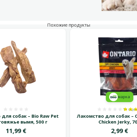
Похожие продукты
марка
1×
оце
Оценка 0%
Оценка 
для собак – Bio Raw Pet
Лакомство для собак – O
говяжье вымя, 500 г
Chicken Jerky, 70
Цена
Цена
11,99 €
2,99 €