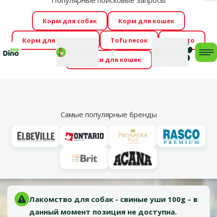
Популярные поисковые запросы
За
Весь месяц Dino Zoo предлагает отличные цены на
Корм для собак
Корм для кошек
ТОП-овые корма! 🍖
→
Ознакомиться!
Корм для грызунов
Tofu песок
Foresto
Фотоконкурс “GADA ŪSAIŅI”! Возможно Твой питомец
Мой
Моя
профиль
Поддержка
корзина
me
Домики для кошек
станет звездой 2027
→
Участвовать
По
Vl
Для взрослых собак
Самые популярные бренды
Оценка 0%
Лакомство для собак - свиные уши 100g
Возраст собаки:
Взрослая собака,
Тип лакомства:
Сушеное
Лакомство для собак - свиные уши 100g – в
данный момент позиция не доступна.