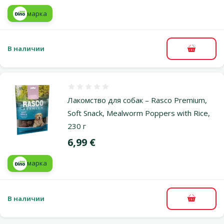
марка
В наличии
В корзи
Оценка 0%
Лакомство для собак – Rasco Premium,
Soft Snack, Mealworm Poppers with Rice,
230 г
Цена
6,99 €
марка
В наличии
В корзи