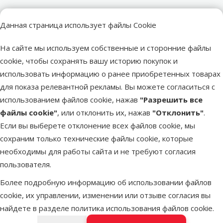
Другие подобные продукты
Данная страница использует файлы Cookie
На сайте мы используем собственные и сторонние файлы
Лакомство для собак - свиные уши 100g
Описание
Параметры
В начало страницы
cookie, чтобы сохранять вашу историю покупок и
использовать информацию о ранее приобретенных товарах
superzoo.product.detail.content
Лакомство для собак - свиные уши 100g.
для показа релевантной рекламы. Вы можете согласиться с
использованием файлов cookie, нажав
"Разрешить все
файлы cookie"
, или отклонить их, нажав
Параметры
"Отклонить"
.
Если вы выберете отклонение всех файлов cookie, мы
Размер
Миниатюрная, Маленькая, Средняя
сохраним только технические файлы cookie, которые
собаки
необходимы для работы сайта и не требуют согласия
Возраст
Взрослая собака
пользователя.
собаки
Состояние
Без проблем со здоровьем, Проблемы с
Более подробную информацию об использовании файлов
здоровья
костями / зубами, Чувствительные суставы
cookie, их управлении, изменении или отзыве согласия вы
Состав и
найдете в разделе
политика использования файлов cookie
.
Беззерновой, Свинина
вкус