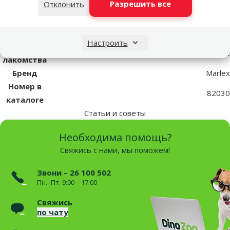
Разрешить все
Отклонить
Качество
⭐ Эконом
Вес
100 g
продукта
Настроить
Тип
Сушеное
лакомства
Бренд
Marlex
Номер в
82030
каталоге
Статьи и советы
Необходима помощь?
Свяжись с нами, мы поможем!
Звони – 26 100 502
Пн.–Пт. 9:00 – 17:00
Свяжись
по чату