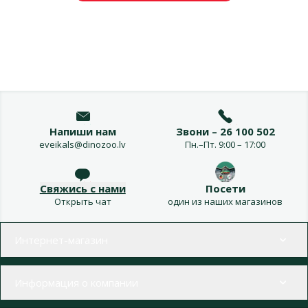
Напиши нам
Звони – 26 100 502
eveikals@dinozoo.lv
Пн.–Пт. 9:00 – 17:00
Свяжись с нами
Посети
Открыть чат
один из наших магазинов
Меню в футере
Интернет-магазин
Информация о компании