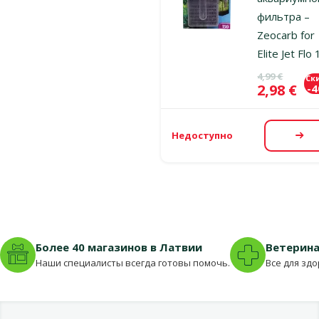
фильтра –
Zeocarb for
Elite Jet Flo
Исходная ц
4,99 €
Ск
Цена
2,98 €
-
Недоступно
По
Более 40 магазинов в Латвии
Ветерина
Наши специалисты всегда готовы помочь.
Все для зд