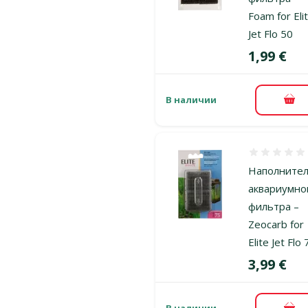
Foam for Eli
Jet Flo 50
Цена
1,99 €
В наличии
В к
Оценка 0%
Наполните
аквариумно
фильтра –
Zeocarb for
Elite Jet Flo
Цена
3,99 €
В наличии