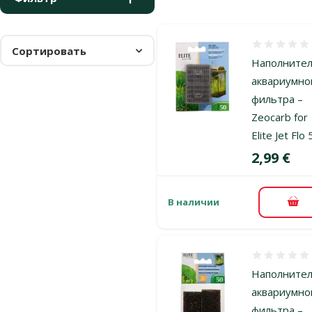
Оценка 0%
Сортировать
Наполните
аквариумно
фильтра –
Zeocarb for
Elite Jet Flo
Цена
2,99 €
В наличии
В к
Оценка 0%
Наполните
аквариумно
фильтра –