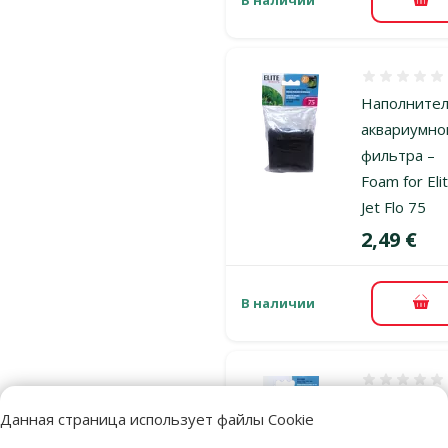
В к
Оценка 0%
Наполните
аквариумно
фильтра –
Foam for Eli
Jet Flo 75
Цена
2,49 €
В наличии
В к
Оценка 0%
Наполните
Данная страница использует файлы Cookie
аквариумно