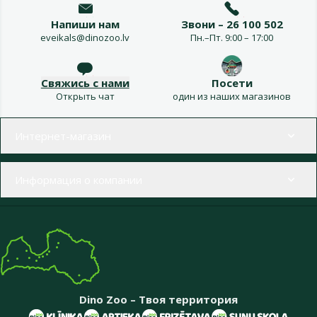
Напиши нам
Звони – 26 100 502
eveikals@dinozoo.lv
Пн.–Пт. 9:00 – 17:00
Свяжись с нами
Посети
Открыть чат
один из наших магазинов
Меню в футере
Интернет-магазин
Информация о компании
Dino Zoo – Твоя территория