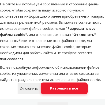
фильтра –
На сайте мы используем собственные и сторонние файлы
Zeocarb for
cookie, чтобы сохранять вашу историю покупок и
Elite Jet Flo
использовать информацию о ранее приобретенных товарах
Цена
3,99 €
для показа релевантной рекламы. Вы можете согласиться с
использованием файлов cookie, нажав
"Разрешить все
файлы cookie"
, или отклонить их, нажав
"Отклонить"
.
В наличии
В к
Если вы выберете отклонение всех файлов cookie, мы
сохраним только технические файлы cookie, которые
необходимы для работы сайта и не требуют согласия
Оценка 0%
пользователя.
Наполните
аквариумно
Более подробную информацию об использовании файлов
фильтра –
cookie, их управлении, изменении или отзыве согласия вы
Foam for Eli
найдете в разделе
политика использования файлов cookie
.
Jet Flo 100
Разрешить все
Отклонить
Цена
2,99 €