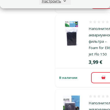
Настроить
В наличии
В к
Оценка 0%
Наполните
аквариумно
фильтра –
Foam for Eli
Jet Flo 150
Цена
3,99 €
В наличии
В к
Оценка 0%
Наполните
аквариумно