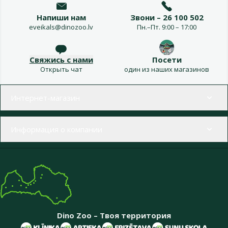
Напиши нам
Звони – 26 100 502
eveikals@dinozoo.lv
Пн.–Пт. 9:00 – 17:00
Свяжись с нами
Посети
Открыть чат
один из наших магазинов
Меню в футере
Интернет-магазин
Информация о компании
Dino Zoo – Твоя территория