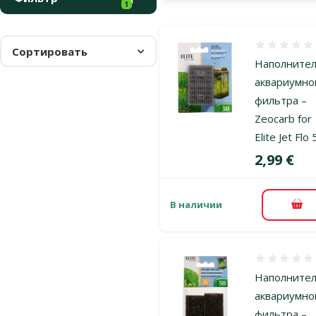
1
Оценка 0%
Сортировать
Наполните
аквариумно
фильтра –
Zeocarb for
Elite Jet Flo
Цена
2,99 €
В наличии
В к
Оценка 0%
Наполните
аквариумно
фильтра –