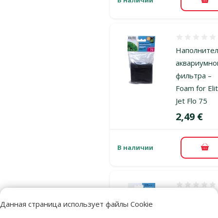
В к
Оценка 0%
Наполните
аквариумно
фильтра –
Foam for Eli
Jet Flo 75
Цена
2,49 €
В наличии
В к
Оценка 0%
Наполните
Данная страница использует файлы Cookie
аквариумно