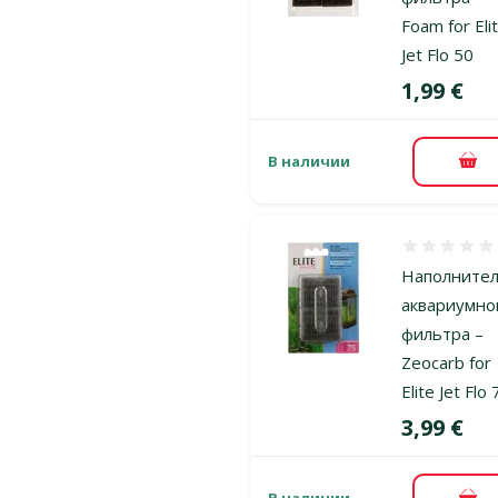
Foam for Eli
Jet Flo 50
Цена
1,99 €
В наличии
В к
Оценка 0%
Наполните
аквариумно
фильтра –
Zeocarb for
Elite Jet Flo
Цена
3,99 €
В наличии