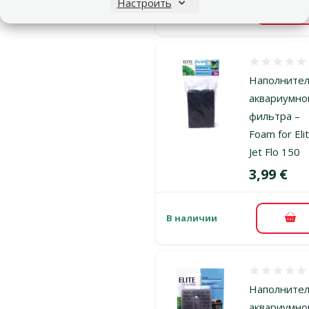
Настроить
В наличии
В к
Оценка 0%
Наполните
аквариумно
фильтра –
Foam for Eli
Jet Flo 150
Цена
3,99 €
В наличии
В к
Оценка 0%
Наполните
аквариумно