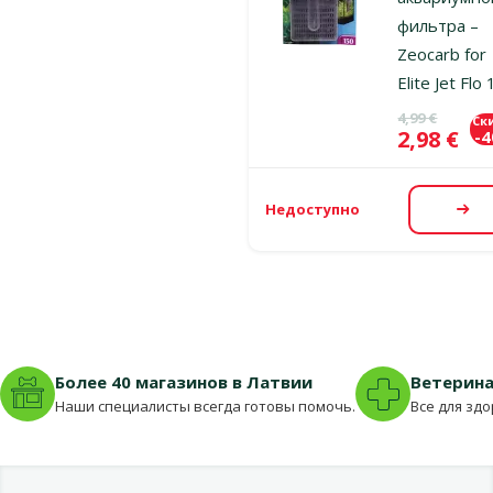
фильтра –
Zeocarb for
Elite Jet Flo
Исходная ц
4,99 €
Ск
Цена
2,98 €
-
Недоступно
По
Более 40 магазинов в Латвии
Ветерина
Наши специалисты всегда готовы помочь.
Все для зд