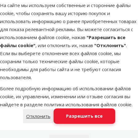
фильтра –
На сайте мы используем собственные и сторонние файлы
Zeocarb for
cookie, чтобы сохранять вашу историю покупок и
Elite Jet Flo
использовать информацию о ранее приобретенных товарах
Цена
3,99 €
для показа релевантной рекламы. Вы можете согласиться с
использованием файлов cookie, нажав
"Разрешить все
файлы cookie"
, или отклонить их, нажав
"Отклонить"
.
В наличии
В к
Если вы выберете отклонение всех файлов cookie, мы
сохраним только технические файлы cookie, которые
необходимы для работы сайта и не требуют согласия
Оценка 0%
пользователя.
Наполните
аквариумно
Более подробную информацию об использовании файлов
фильтра –
cookie, их управлении, изменении или отзыве согласия вы
Foam for Eli
найдете в разделе
политика использования файлов cookie
.
Jet Flo 100
Разрешить все
Отклонить
Цена
2,99 €