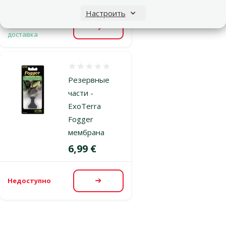
Настроить
Недоступно
Бесплатная
Посмотреть
доставка
Оценка 0%
Резервные
части -
ExoTerra
Fogger
мембрана
Цена
6,99 €
Недоступно
Посмотреть