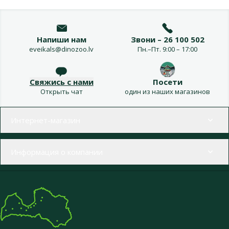
Напиши нам
Звони – 26 100 502
eveikals@dinozoo.lv
Пн.–Пт. 9:00 – 17:00
Свяжись с нами
Посети
Открыть чат
один из наших магазинов
Меню в футере
Интернет-магазин
Информация о компании