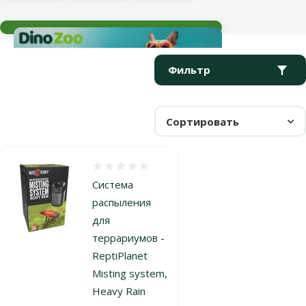
Текущие события
Параметрический фильтр
Выбранные фильтры
Продукты в категории Увлажнители воздуха и генераторы т
Фильтр
Сортировать
Оценка 0%
Система
распыления
для
террариумов -
ReptiPlanet
Misting system,
Heavy Rain