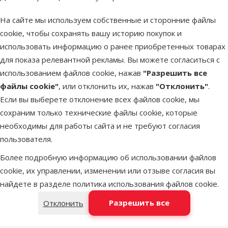
Исходная цена
13,99 €
Скидка
Цена
1,98 €
-85 %
На сайте мы используем собственные и сторонние файлы
cookie, чтобы сохранять вашу историю покупок и
В наличии
использовать информацию о ранее приобретенных товарах
В корзину
для показа релевантной рекламы. Вы можете согласиться с
использованием файлов cookie, нажав
"Разрешить все
Оценка 0%
файлы cookie"
, или отклонить их, нажав
"Отклонить"
.
Цифровой
Если вы выберете отклонение всех файлов cookie, мы
распылитель
сохраним только технические файлы cookie, которые
для
необходимы для работы сайта и не требуют согласия
террариумов -
пользователя.
ReptiPlanet
Более подробную информацию об использовании файлов
Digital Fogger
cookie, их управлении, изменении или отзыве согласия вы
with timer, 4 л
найдете в разделе
политика использования файлов cookie
.
Цена
79,99 €
Разрешить все
Отклонить
марка