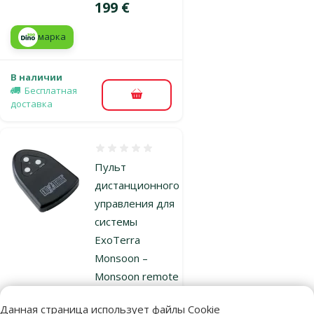
Цена
199 €
марка
В наличии
Бесплатная
В корзину
доставка
Оценка 0%
Пульт
дистанционного
управления для
системы
ExoTerra
Monsoon –
Monsoon remote
control
Данная страница использует файлы Cookie