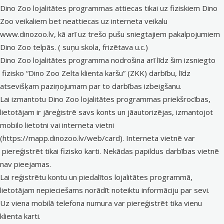
Dino Zoo lojalitātes programmas attiecas tikai uz fiziskiem Dino
Zoo veikaliem bet neattiecas uz interneta veikalu
www.dinozoo.lv
, kā arī uz trešo pušu sniegtajiem pakalpojumiem
Dino Zoo telpās. ( suņu skola, frizētava u.c.)
Dino Zoo lojalitātes programma nodrošina arī līdz šim izsniegto
fizisko “Dino Zoo Zelta klienta karšu” (ZKK) darbību, līdz
atsevišķam paziņojumam par to darbības izbeigšanu.
Lai izmantotu Dino Zoo lojalitātes programmas priekšrocības,
lietotājam ir jāreģistrē savs konts un jāautorizējas, izmantojot
mobilo lietotni vai interneta vietni
(
https://mapp.dinozoo.lv/web/card
). Interneta vietnē var
piereģistrēt tikai fizisko karti. Nekādas papildus darbības vietnē
nav pieejamas.
Lai reģistrētu kontu un piedalītos lojalitātes programmā,
lietotājam nepieciešams norādīt noteiktu informāciju par sevi.
Uz viena mobilā telefona numura var piereģistrēt tika vienu
klienta karti.