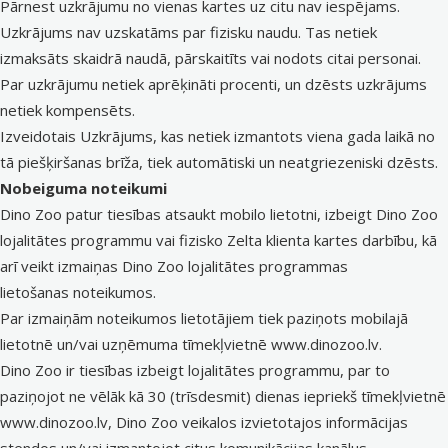
Pārnest uzkrājumu no vienas kartes uz citu nav iespējams.
Uzkrājums nav uzskatāms par fizisku naudu. Tas netiek
izmaksāts skaidrā naudā, pārskaitīts vai nodots citai personai.
Par uzkrājumu netiek aprēķināti procenti, un dzēsts uzkrājums
netiek kompensēts.
Izveidotais Uzkrājums, kas netiek izmantots viena gada laikā no
tā piešķiršanas brīža, tiek automātiski un neatgriezeniski dzēsts.
Nobeiguma noteikumi
Dino Zoo patur tiesības atsaukt mobilo lietotni, izbeigt Dino Zoo
lojalitātes programmu vai fizisko Zelta klienta kartes darbību, kā
arī veikt izmaiņas Dino Zoo lojalitātes programmas
lietošanas noteikumos.
Par izmaiņām noteikumos lietotājiem tiek paziņots mobilajā
lietotnē un/vai uzņēmuma tīmekļvietnē www.dinozoo.lv.
Dino Zoo ir tiesības izbeigt lojalitātes programmu, par to
paziņojot ne vēlāk kā 30 (trīsdesmit) dienas iepriekš tīmekļvietnē
www.dinozoo.lv, Dino Zoo veikalos izvietotajos informācijas