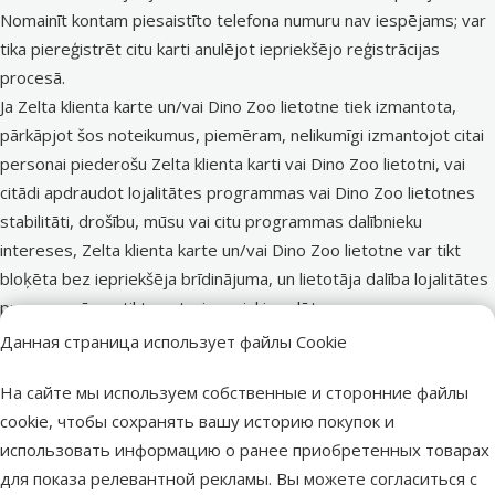
Nomainīt kontam piesaistīto telefona numuru nav iespējams; var
tika piereģistrēt citu karti anulējot iepriekšējo reģistrācijas
procesā.
Ja Zelta klienta karte un/vai Dino Zoo lietotne tiek izmantota,
pārkāpjot šos noteikumus, piemēram, nelikumīgi izmantojot citai
personai piederošu Zelta klienta karti vai Dino Zoo lietotni, vai
citādi apdraudot lojalitātes programmas vai Dino Zoo lietotnes
stabilitāti, drošību, mūsu vai citu programmas dalībnieku
intereses, Zelta klienta karte un/vai Dino Zoo lietotne var tikt
bloķēta bez iepriekšēja brīdinājuma, un lietotāja dalība lojalitātes
programmā var tikt neatgriezeniski anulēta.
DINO ZOO lojalitātes programmas priekšrocības:
Данная страница использует файлы Cookie
Dino Zoo uzkrājums:
Veicot apmaksu un uzrādot svītrkodu
На сайте мы используем собственные и сторонние файлы
mobilajā lietotnē vai fizisko Zelta klienta karti, lietotājs tiek
cookie, чтобы сохранять вашу историю покупок и
automātiski atpazīts kases sistēmā.
использовать информацию о ранее приобретенных товарах
Uzkrājums:
для показа релевантной рекламы. Вы можете согласиться с
Par katru pirkumu, uzrādot lietotnē esošo svītrkodu vai fizisko