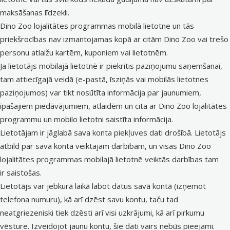
maksāšanas līdzekli.
Dino Zoo lojalitātes programmas mobilā lietotne un tās
priekšrocības nav izmantojamas kopā ar citām Dino Zoo vai trešo
personu atlaižu kartēm, kuponiem vai lietotnēm.
Ja lietotājs mobilajā lietotnē ir piekritis paziņojumu saņemšanai,
tam attiecīgajā veidā (e-pastā, īsziņās vai mobilās lietotnes
paziņojumos) var tikt nosūtīta informācija par jaunumiem,
īpašajiem piedāvājumiem, atlaidēm un cita ar Dino Zoo lojalitātes
programmu un mobilo lietotni saistīta informācija.
Lietotājam ir jāglabā sava konta piekļuves dati drošībā. Lietotājs
atbild par savā kontā veiktajām darbībām, un visas Dino Zoo
lojalitātes programmas mobilajā lietotnē veiktās darbības tam
ir saistošas.
Lietotājs var jebkurā laikā labot datus savā kontā (izņemot
telefona numuru), kā arī dzēst savu kontu, taču tad
neatgriezeniski tiek dzēsti arī visi uzkrājumi, kā arī pirkumu
vēsture. Izveidojot jaunu kontu, šie dati vairs nebūs pieejami.