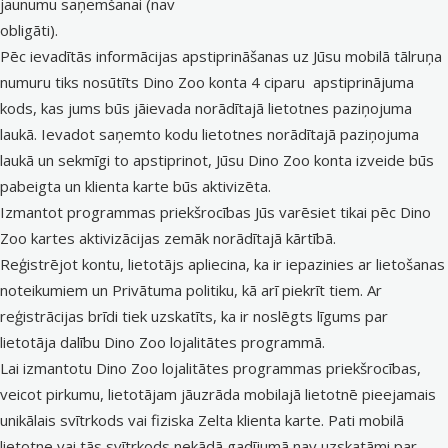
jaunumu saņemšanai (nav
obligāti).
Pēc ievadītās informācijas apstiprināšanas uz Jūsu mobilā tālruņa
numuru tiks nosūtīts Dino Zoo konta 4 ciparu apstiprinājuma
kods, kas jums būs jāievada norādītajā lietotnes paziņojuma
laukā. Ievadot saņemto kodu lietotnes norādītajā paziņojuma
laukā un sekmīgi to apstiprinot, Jūsu Dino Zoo konta izveide būs
pabeigta un klienta karte būs aktivizēta.
Izmantot programmas priekšrocības Jūs varēsiet tikai pēc Dino
Zoo kartes aktivizācijas zemāk norādītajā kārtībā.
Reģistrējot kontu, lietotājs apliecina, ka ir iepazinies ar lietošanas
noteikumiem un Privātuma politiku, kā arī piekrīt tiem. Ar
reģistrācijas brīdi tiek uzskatīts, ka ir noslēgts līgums par
lietotāja dalību Dino Zoo lojalitātes programmā.
Lai izmantotu Dino Zoo lojalitātes programmas priekšrocības,
veicot pirkumu, lietotājam jāuzrāda mobilajā lietotnē pieejamais
unikālais svītrkods vai fiziska Zelta klienta karte. Pati mobilā
lietotne vai tās svītrkods nekādā gadījumā nav uzskatāmi par