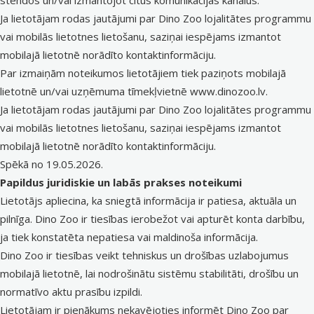
stendos un/vai izmantojot citus komunikācijas kanālus.
Ja lietotājam rodas jautājumi par Dino Zoo lojalitātes programmu
vai mobilās lietotnes lietošanu, saziņai iespējams izmantot
mobilajā lietotnē norādīto kontaktinformāciju.
Par izmaiņām noteikumos lietotājiem tiek paziņots mobilajā
lietotnē un/vai uzņēmuma tīmekļvietnē www.dinozoo.lv.
Ja lietotājam rodas jautājumi par Dino Zoo lojalitātes programmu
vai mobilās lietotnes lietošanu, saziņai iespējams izmantot
mobilajā lietotnē norādīto kontaktinformāciju.
Spēkā no 19.05.2026.
Papildus juridiskie un labās prakses noteikumi
Lietotājs apliecina, ka sniegtā informācija ir patiesa, aktuāla un
pilnīga. Dino Zoo ir tiesības ierobežot vai apturēt konta darbību,
ja tiek konstatēta nepatiesa vai maldinoša informācija.
Dino Zoo ir tiesības veikt tehniskus un drošības uzlabojumus
mobilajā lietotnē, lai nodrošinātu sistēmu stabilitāti, drošību un
normatīvo aktu prasību izpildi.
Lietotājam ir pienākums nekavējoties informēt Dino Zoo par