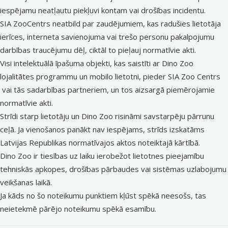
iespējamu neatļautu piekļuvi kontam vai drošības incidentu.
SIA ZooCentrs neatbild par zaudējumiem, kas radušies lietotāja
ierīces, interneta savienojuma vai trešo personu pakalpojumu
darbības traucējumu dēļ, ciktāl to pieļauj normatīvie akti.
Visi intelektuālā īpašuma objekti, kas saistīti ar Dino Zoo
lojalitātes programmu un mobilo lietotni, pieder SIA Zoo Centrs
vai tās sadarbības partneriem, un tos aizsargā piemērojamie
normatīvie akti.
Strīdi starp lietotāju un Dino Zoo risināmi savstarpēju pārrunu
ceļā. Ja vienošanos panākt nav iespējams, strīds izskatāms
Latvijas Republikas normatīvajos aktos noteiktajā kārtībā.
Dino Zoo ir tiesības uz laiku ierobežot lietotnes pieejamību
tehniskās apkopes, drošības pārbaudes vai sistēmas uzlabojumu
veikšanas laikā.
Ja kāds no šo noteikumu punktiem kļūst spēkā neesošs, tas
neietekmē pārējo noteikumu spēkā esamību.