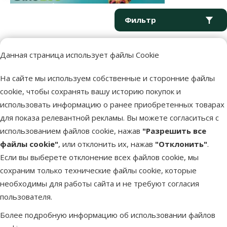
Параметрический фильтр
Выбранные фильтры
Продукты в категории Фармацевтические препараты
Фильтр
Данная страница использует файлы Cookie
Сортировать
На сайте мы используем собственные и сторонние файлы
Продукция не найдена
cookie, чтобы сохранять вашу историю покупок и
использовать информацию о ранее приобретенных товарах
для показа релевантной рекламы. Вы можете согласиться с
использованием файлов cookie, нажав
"Разрешить все
файлы cookie"
, или отклонить их, нажав
"Отклонить"
.
Напиши нам
Звони – 26 100 502
Если вы выберете отклонение всех файлов cookie, мы
eveikals@dinozoo.lv
Пн.–Пт. 9:00 – 17:00
сохраним только технические файлы cookie, которые
необходимы для работы сайта и не требуют согласия
пользователя.
Свяжись с нами
Посети
Открыть чат
один из наших магазинов
Более подробную информацию об использовании файлов