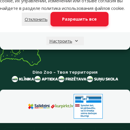
cookie, их управлении, изменении или отзыве согласия вы
Меню в футере
Интернет-магазин
найдете в разделе
политика использования файлов cookie
.
Разрешить все
Отклонить
Информация о компании
Настроить
Dino Zoo – Твоя территория