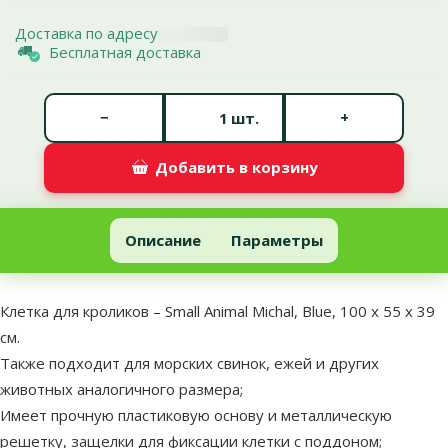
Доставка по адресу
Бесплатная доставка
Количество штук *
−
+
шт.
Добавить в корзину
Клетка для кроликов – Small Animal Michal, Blue, 100 x 55 x 39 см
Добавить в корзину
Описание
Параметры
В начало страницы
superzoo.product.detail.content
Клетка для кроликов – Small Animal Michal, Blue, 100 x 55 x 39
см.
Также подходит для морских свинок, ежей и других
животных аналогичного размера;
Имеет прочную пластиковую основу и металлическую
решетку, защелки для фиксации клетки с поддоном;