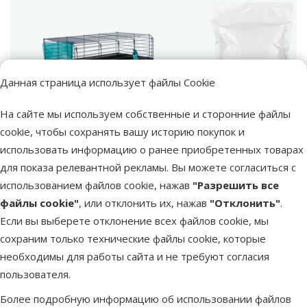
Данная страница использует файлы Cookie
марка
На сайте мы используем собственные и сторонние файлы
cookie, чтобы сохранять вашу историю покупок и
Клетка для кроликов
использовать информацию о ранее приобретенных товарах
Поиск продукта
– Small Animal Michal,
Vy
для показа релевантной рекламы. Вы можете согласиться с
Blue, 100 x 55 x 39 см
использованием файлов cookie, нажав
"Разрешить все
Клетка с
файлы cookie"
, или отклонить их, нажав
"Отклонить"
.
Клетка с
оборудованием
Если вы выберете отклонение всех файлов cookie, мы
оборудованием
Нет
сохраним только технические файлы cookie, которые
Материал
необходимы для работы сайта и не требуют согласия
Материал
Металл, Пластмасса
пользователя.
Цвет
Цвет
Более подробную информацию об использовании файлов
Синий