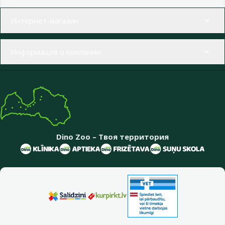
Меню в футере
Интернет-магазин
Информация о компании
Dino Zoo – Твоя территория