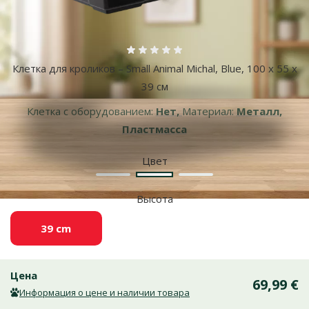
Оценка 0%
Клетка для кроликов – Small Animal Michal, Blue, 100 x 55 x
39 см
Клетка с оборудованием:
Нет,
Материал:
Металл,
Пластмасса
Цвет
Зеленый
Синий
Красный
Высота
39 cm
Цена
69,99 €
Информация о цене и наличии товара