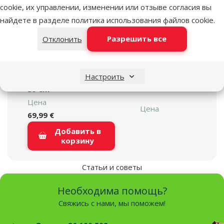
cookie, их управлении, изменении или отзыве согласия вы
Грызун
найдете в разделе
политика использования файлов cookie
.
Ёж, Морская свинка,
Грызун
Кролик
Разрешить все
Отклонить
Длина
Длина
1 m
Высота
Настроить
Высота
39 cm
Цена
Цена
69,99 €
Добавить в
корзину
Статьи и советы
Необходима помощь?
Свяжись с нами, мы поможем!