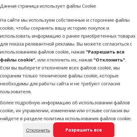
Данная страница использует файлы Cookie
Оценка 0%
Пищевая
На сайте мы используем собственные и сторонние файлы
добавка дл
cookie, чтобы сохранять вашу историю покупок и
собак - Blac
использовать информацию о ранее приобретенных товарах
Balance for
для показа релевантной рекламы. Вы можете согласиться с
dogs, 30 шт.
использованием файлов cookie, нажав
"Разрешить все
120 г
файлы cookie"
, или отклонить их, нажав
"Отклонить"
.
Цена
39,99 €
Если вы выберете отклонение всех файлов cookie, мы
сохраним только технические файлы cookie, которые
Недоступно
необходимы для работы сайта и не требуют согласия
Бесплатная
По
пользователя.
доставка
Более подробную информацию об использовании файлов
cookie, их управлении, изменении или отзыве согласия вы
найдете в разделе
политика использования файлов cookie
.
Разрешить все
Отклонить
Более 40 магазинов в Латвии
Ветерина