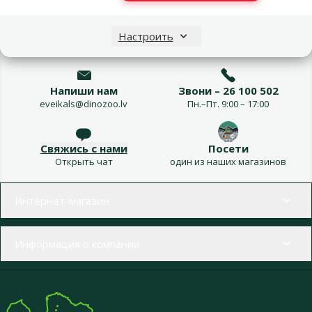
Наши специалисты всегда готовы помочь.
Все для зд
Настроить
Напиши нам
Звони – 26 100 502
eveikals@dinozoo.lv
Пн.–Пт. 9:00 – 17:00
Свяжись с нами
Посети
Открыть чат
один из наших магазинов
Меню в футере
Интернет-магазин
Информация о компании