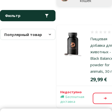
кошек
Фильтр
Оценка 0%
Популярный товар
Пищевая
добавка дл
животных -
Black Balanc
powder for
animals, 30 
Цена
29,99 €
Недоступно
Бесплатная
По
доставка