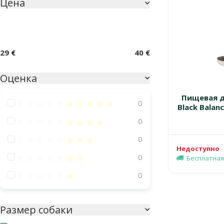
Цена
Параметрический фильтр
29 €
40 €
Оценка
Пищевая д
Оценка 100%
0
Black Balanc
Оценка 80%
0
Оценка 60%
0
Недоступно
Оценка 40%
0
Бесплатная
Оценка 20%
0
Размер собаки