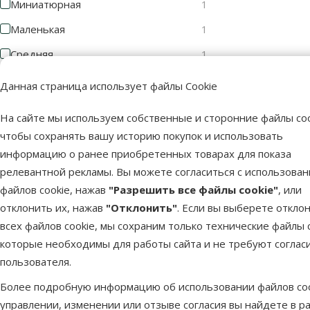
Миниатюрная
1
Маленькая
1
Средняя
1
Большая
1
Данная страница использует файлы Cookie
Гигантская
1
На сайте мы используем собственные и сторонние файлы coo
чтобы сохранять вашу историю покупок и использовать
Возраст собаки
информацию о ранее приобретенных товарах для показа
релевантной рекламы. Вы можете согласиться с использова
файлов cookie, нажав
"Разрешить все файлы cookie"
, или
отклонить их, нажав
"Отклонить"
. Если вы выберете откло
Взрослая
Пожилая
всех файлов cookie, мы сохраним только технические файлы c
собака
собака
которые необходимы для работы сайта и не требуют соглас
Состояние здоровья
пользователя.
Более подробную информацию об использовании файлов coo
Во время выздоровления
1
управлении, изменении или отзыве согласия вы найдете в р