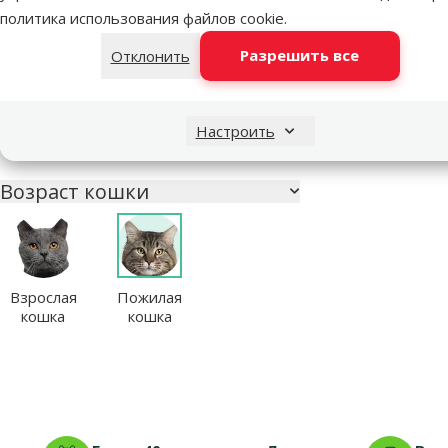
Поддержка пищеварения
0
политика использования файлов cookie
.
Чувствительная кожа
1
Разрешить все
Отклонить
Чувствительное пищеварение
0
Чувствительные глаза (для
1
Настроить
наружного применения)
Возраст кошки
Взрослая
Пожилая
кошка
кошка