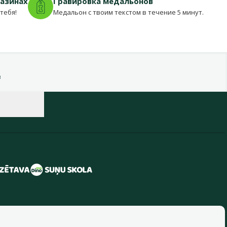
газинах
Гравировка медальонов
тебя!
Медальон с твоим текстом в течение 5 минут.
в