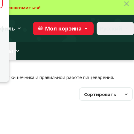
Зак
→
Ознакомиться!
27
→
Участвовать
superzoo.ch
филь
Русский
Моя
корзина
веты
биому кишечника и правильной работе пищеварения.
Сортировать