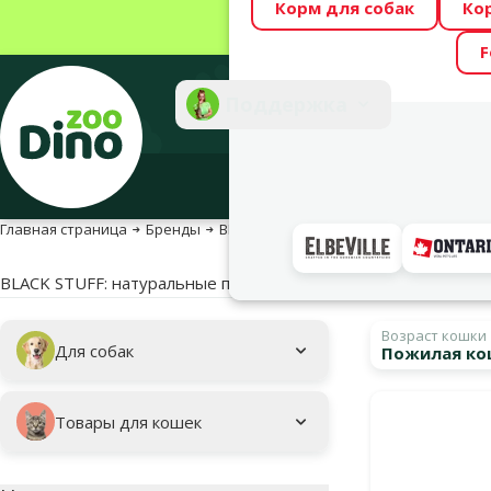
Корм для собак
Ко
Весь месяц Dino
F
Фотоконкурс “GA
Поддержка
Инте
Главная страница
Бренды
BLACK STUFF пишевая добавка для пи
BLACK STUFF: натуральные продукты из сосновой коры и бе
Подкатегория
Выбранные фи
Возраст кошки
Для собак
Пожилая ко
Фирменная пр
Товары для кошек