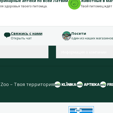
еринарные аптеки по всей Латвии
Животные в ма
для здоровья твоего питомца.
Твой питомец ждёт 
Свяжись с нами
Посети
Открыть чат
один из наших магазино
Информация о компании
 Zoo – Твоя территория