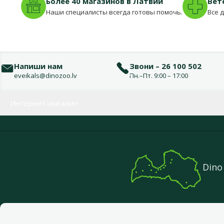
Более 40 магазинов в Латвии
Вет
Наши специалисты всегда готовы помочь.
Все 
Напиши нам
Звони – 26 100 502
eveikals@dinozoo.lv
Пн.–Пт. 9:00 – 17:00
Меню в футере
Интернет-магазин
Dino